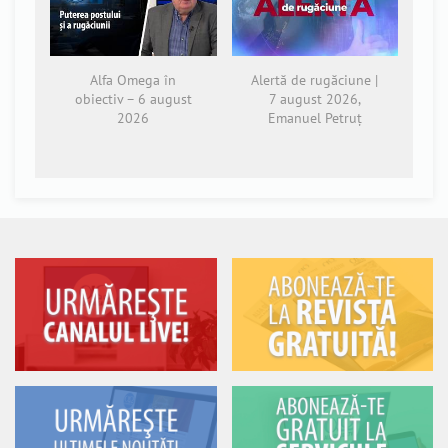
Alfa Omega în
Alertă de rugăciune |
obiectiv – 6 august
7 august 2026,
2026
Emanuel Petruț