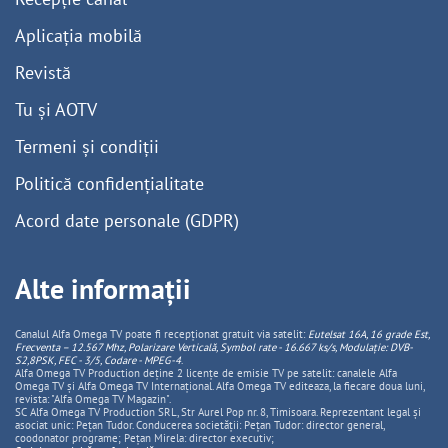
Aplicația mobilă
Revistă
Tu și AOTV
Termeni și condiții
Politică confidențialitate
Acord date personale (GDPR)
Alte informații
Canalul Alfa Omega TV poate fi recepționat gratuit via satelit:
Eutelsat 16A, 16 grade Est,
Frecventa – 12.567 Mhz, Polarizare
Vertica
lă, Symbol rate - 16.667 ks/s, Modulație: DVB-
S2,8PSK, FEC - 3/5, Codare - MPEG-4
.
Alfa Omega TV Production deține 2 licențe de emisie TV pe satelit: canalele Alfa
Omega TV și Alfa Omega TV Internațional. Alfa Omega TV editeaza, la fiecare doua luni,
revista: "Alfa Omega TV Magazin".
SC Alfa Omega TV Production SRL, Str Aurel Pop nr. 8, Timisoara. Reprezentant legal și
asociat unic: Pețan Tudor. Conducerea societății: Pețan Tudor: director general,
coodonator programe; Pețan Mirela: director executiv;