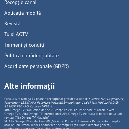
Recepție canal
Aplicația mobilă
Revistă
Tu și AOTV
Termeni și condiții
Politică confidențialitate
Acord date personale (GDPR)
Alte informații
Canalul Alfa Omega TV poate fi recepționat gratuit via satelit:
Eutelsat 16A, 16 grade Est,
Frecventa – 12.567 Mhz, Polarizare
Vertica
lă, Symbol rate - 16.667 ks/s, Modulație: DVB-
S2,8PSK, FEC - 3/5, Codare - MPEG-4
.
Alfa Omega TV Production deține 2 licențe de emisie TV pe satelit: canalele Alfa
Omega TV și Alfa Omega TV Internațional. Alfa Omega TV editeaza, la fiecare doua luni,
revista: "Alfa Omega TV Magazin".
SC Alfa Omega TV Production SRL, Str Aurel Pop nr. 8, Timisoara. Reprezentant legal și
asociat unic: Pețan Tudor. Conducerea societății: Pețan Tudor: director general,
coodonator programe; Pețan Mirela: director executiv;