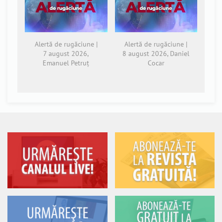
Alertă de rugăciune |
Alertă de rugăciune |
7 august 2026,
8 august 2026, Daniel
Emanuel Petruț
Cocar