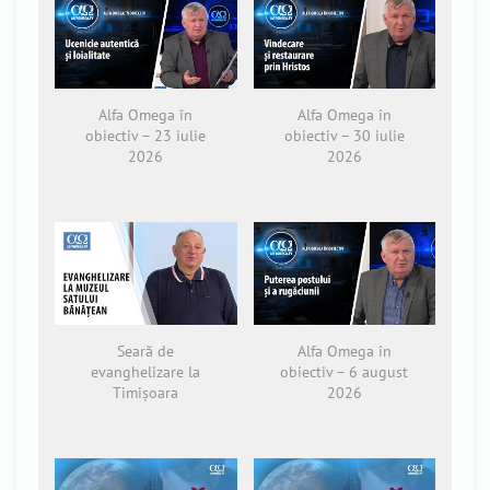
Alfa Omega în
Alfa Omega în
obiectiv – 23 iulie
obiectiv – 30 iulie
2026
2026
Seară de
Alfa Omega în
evanghelizare la
obiectiv – 6 august
Timișoara
2026