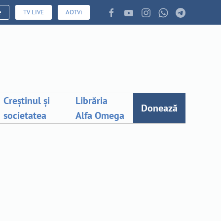
e
TV LIVE
AOTVi
Creștinul și
Librăria
Donează
societatea
Alfa Omega