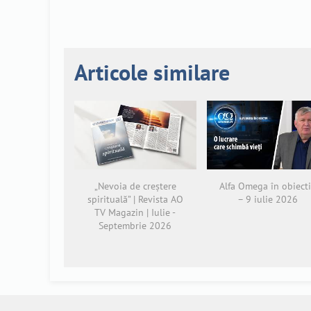
Articole similare
„Nevoia de creștere
Alfa Omega în obiect
spirituală” | Revista AO
– 9 iulie 2026
TV Magazin | Iulie -
Septembrie 2026