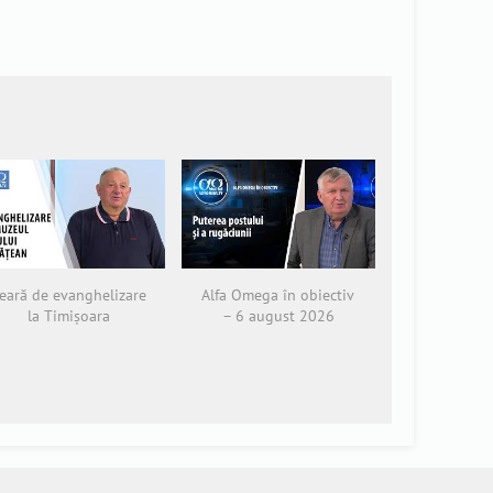
eară de evanghelizare
Alfa Omega în obiectiv
la Timișoara
– 6 august 2026