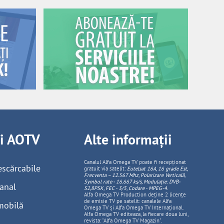
ii AOTV
Alte informații
Canalul Alfa Omega TV poate fi recepționat
escărcabile
gratuit via satelit:
Eutelsat 16A, 16 grade Est,
Frecventa – 12.567 Mhz, Polarizare
Vertica
lă,
Symbol rate - 16.667 ks/s, Modulație: DVB-
anal
S2,8PSK, FEC - 3/5, Codare - MPEG-4
.
Alfa Omega TV Production deține 2 licențe
de emisie TV pe satelit: canalele Alfa
mobilă
Omega TV și Alfa Omega TV Internațional.
Alfa Omega TV editeaza, la fiecare doua luni,
revista: "Alfa Omega TV Magazin".