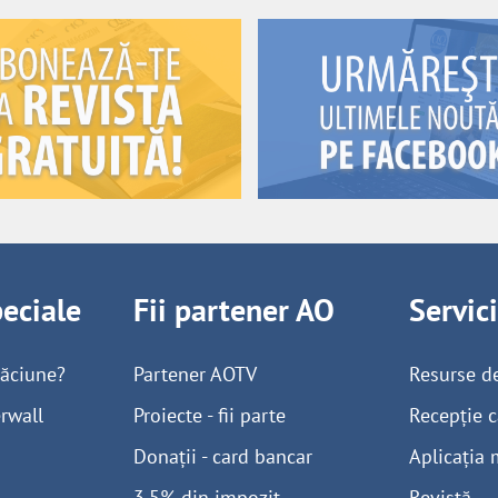
peciale
Fii partener AO
Servic
găciune?
Partener AOTV
Resurse d
rwall
Proiecte - fii parte
Recepție c
Donații - card bancar
Aplicația 
3,5% din impozit -
Revistă