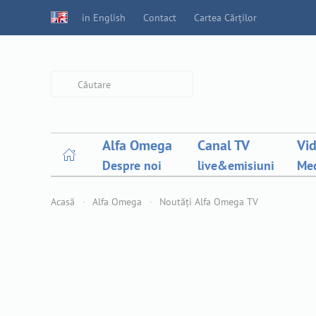
in English
Contact
Cartea Cărților
Type 2 or more characters for
results.
Alfa Omega
Canal TV
Vi
Despre noi
live&emisiuni
Med
Acasă
Alfa Omega
Noutăți Alfa Omega TV