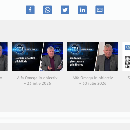
iv
Alfa Omega în obiectiv
Alfa Omega în obiectiv
S
– 23 iulie 2026
– 30 iulie 2026