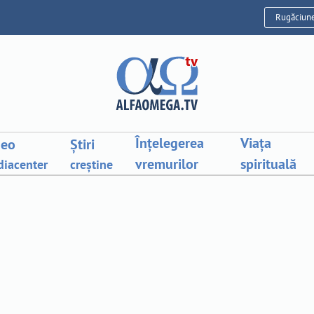
Rugăciun
Înțelegerea
Viața
deo
Știri
vremurilor
spirituală
iacenter
creștine