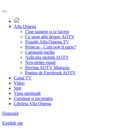
Alfa Omega
Cine suntem și ce facem
Ce spun alții despre AOTV
Noutăți Alfa Omega TV
Proiecte - Cum poți fi parte?
Campanii media
Aplicația mobilă AOTV
Newsletter email
Revista AOTV Magazin
Pagina de Facebook AOTV
Canal TV
Video
Știri
Viața spirituală
Creștinul și societatea
Librăria Alfa Omega
Donează
English site