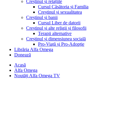
Creștinul și relațiile
Cursul Căsătoria și Familia
Creștinul și sexualitatea
Creștinul și banii
Cursul Liber de datorii
Creștinul și alte religii și filosofii
Terapii alternative
Creștinul și dimensiunea socială
Pro-Viață și Pro-Adopție
Librăria Alfa Omega
Donează
Acasă
Alfa Omega
Noutăți Alfa Omega TV