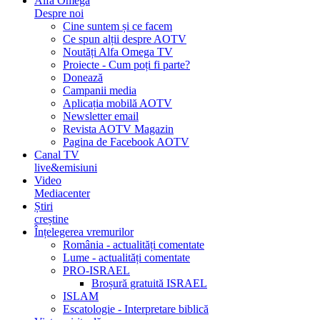
Alfa Omega
Despre noi
Cine suntem și ce facem
Ce spun alții despre AOTV
Noutăți Alfa Omega TV
Proiecte - Cum poți fi parte?
Donează
Campanii media
Aplicația mobilă AOTV
Newsletter email
Revista AOTV Magazin
Pagina de Facebook AOTV
Canal TV
live&emisiuni
Video
Mediacenter
Știri
creștine
Înțelegerea vremurilor
România - actualități comentate
Lume - actualități comentate
PRO-ISRAEL
Broșură gratuită ISRAEL
ISLAM
Escatologie - Interpretare biblică