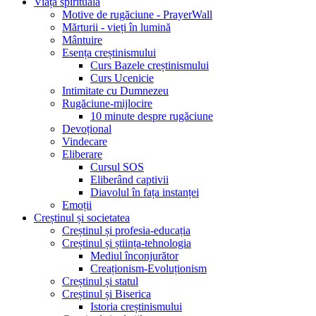
Viața spirituală
Motive de rugăciune - PrayerWall
Mărturii - vieți în lumină
Mântuire
Esența creștinismului
Curs Bazele creștinismului
Curs Ucenicie
Intimitate cu Dumnezeu
Rugăciune-mijlocire
10 minute despre rugăciune
Devoțional
Vindecare
Eliberare
Cursul SOS
Eliberând captivii
Diavolul în fața instanței
Emoții
Creștinul și societatea
Creștinul și profesia-educația
Creștinul și știința-tehnologia
Mediul înconjurător
Creaționism-Evoluționism
Creștinul și statul
Creștinul și Biserica
Istoria creștinismului