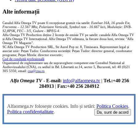
Alte informații
Canalul Alfa Omega TV poate fi recepționat gratuit via satelit:
Eutelsat 16A, 16 grade Est,
Frecventa – 12.567 Mhz, Polarizare
Vertica
lă, Symbol rate - 16.667 ks/s, Modulație: DVB-
S2,8PSK, FEC - 3/5, Codare - MPEG-4
.
Alfa Omega TV Production deține 2 licențe de emisie TV pe satelit: canalele Alfa Omega TV
și Alfa Omega TV Internațional. Alfa Omega TV editeaza, la fiecare doua luni, revista: "Alfa
Omega TV Magazin".
SC Alfa Omega TV Production SRL, Str Aurel Pop nr. 8, Timisoara. Reprezentant legal și
asociat unic: Pețan Tudor. Conducerea societății: Pețan Tudor: director general, coodonator
programe; Pețan Mirela: director executiv;
Cod de conduită profesională
Organismul de reglementare sau de supraveghere competent este Consiliul National al
Audiovizualului (CNA), cu sediul in Bd. Libertatii nr.14, sector 5, Bucuresti, tel: 40 (0)21
305 5350, email:
cna@cna.ro
Alfa Omega TV
-
E-mail:
info@alfaomega.tv
|
Tel.:+40 256
284913
|
Fax:+40 256 284912
Alfaomega.tv folosește cookies. Info și setări:
Politica Cookies
.
Politica confidențialitate
.
Da, sunt de acord