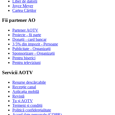
Liber de datorii
Joyce Meyer
Cartea Cărților
Fii partener AO
Partener AOTV
Proiecte - fii parte
Donații - card bancar
3,5% din impozit - Persoane
Publicitate - Organizații
Sponsorizare - Organizații
Pentru biserici
Pentru televiziuni
Servicii AOTV
Resurse descărcabile
Recepție canal
Aplicația mobilă
Revistă
Tu și AOTV
Termeni și condiții
Politică confidențialitate
Acord date personale (GDPR)