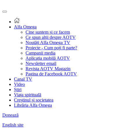
Alfa Omega
Cine suntem și ce facem
Ce spun alții despre AOTV
Noutăți Alfa Omega TV
Proiecte - Cum poți fi parte?
Campanii media
Aplicația mobilă AOTV
Newsletter email
Revista AOTV Magazin
Pagina de Facebook AOTV
Canal TV
Video
Știri
Viața spirituală
Creștinul și societatea
Librăria Alfa Omega
Donează
English site