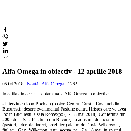
Alfa Omega in obiectiv - 12 aprilie 2018
05.04.2018
Noutăți Alfa Omega
1262
In editia din aceasta saptamana la Alfa Omega in obiectiv:
- Interviu cu Ioan Bochian (pastor, Centrul Crestin Emanuel din
Bucuresti): despre evenimentul Pasiune pentru Hristos care va avea
loc in Bucuresti la sala Romexpo (17-18 mai 2018). Conferinţa din
2005 de la Sala Palatului din Bucureşti a adus mii de lucratori
(pastori, lideri de tineret, prezbiteri) alaturi de David Wilkerson şi
fiul sau, Gary Wilkerson. Anul acesta, pe 17 si 18 mai, in spiritul