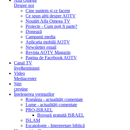
Alfa Omega
Despre noi
Cine suntem și ce facem
Ce spun alții despre AOTV
Noutăți Alfa Omega TV
Proiecte - Cum poți fi parte?
Donează
Campanii media
Aplicația mobilă AOTV
Newsletter email
Revista AOTV Magazin
Pagina de Facebook AOTV
Canal TV
live&emisiuni
Video
Mediacenter
Știri
creștine
Înțelegerea vremurilor
România - actualități comentate
Lume - actualități comentate
PRO-ISRAEL
Broșură gratuită ISRAEL
ISLAM
Escatologie - Interpretare biblică