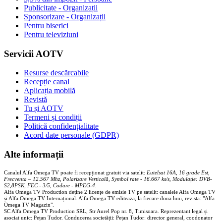
Publicitate - Organizații
Sponsorizare - Organizații
Pentru biserici
Pentru televiziuni
Servicii AOTV
Resurse descărcabile
Recepție canal
Aplicația mobilă
Revistă
Tu și AOTV
Termeni și condiții
Politică confidențialitate
Acord date personale (GDPR)
Alte informații
Canalul Alfa Omega TV poate fi recepționat gratuit via satelit:
Eutelsat 16A, 16 grade Est,
Frecventa – 12.567 Mhz, Polarizare
Vertica
lă, Symbol rate - 16.667 ks/s, Modulație: DVB-
S2,8PSK, FEC - 3/5, Codare - MPEG-4
.
Alfa Omega TV Production deține 2 licențe de emisie TV pe satelit: canalele Alfa Omega TV
și Alfa Omega TV Internațional. Alfa Omega TV editeaza, la fiecare doua luni, revista: "Alfa
Omega TV Magazin".
SC Alfa Omega TV Production SRL, Str Aurel Pop nr. 8, Timisoara. Reprezentant legal și
asociat unic: Pețan Tudor. Conducerea societății: Pețan Tudor: director general, coodonator