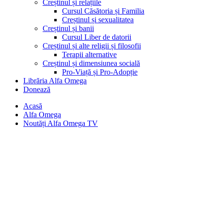
Creștinul și relațiile
Cursul Căsătoria și Familia
Creștinul și sexualitatea
Creștinul și banii
Cursul Liber de datorii
Creștinul și alte religii și filosofii
Terapii alternative
Creștinul și dimensiunea socială
Pro-Viață și Pro-Adopție
Librăria Alfa Omega
Donează
Acasă
Alfa Omega
Noutăți Alfa Omega TV