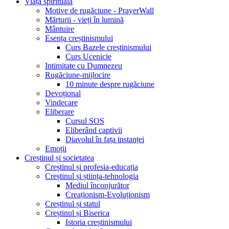
Viața spirituală
Motive de rugăciune - PrayerWall
Mărturii - vieți în lumină
Mântuire
Esența creștinismului
Curs Bazele creștinismului
Curs Ucenicie
Intimitate cu Dumnezeu
Rugăciune-mijlocire
10 minute despre rugăciune
Devoțional
Vindecare
Eliberare
Cursul SOS
Eliberând captivii
Diavolul în fața instanței
Emoții
Creștinul și societatea
Creștinul și profesia-educația
Creștinul și știința-tehnologia
Mediul înconjurător
Creaționism-Evoluționism
Creștinul și statul
Creștinul și Biserica
Istoria creștinismului