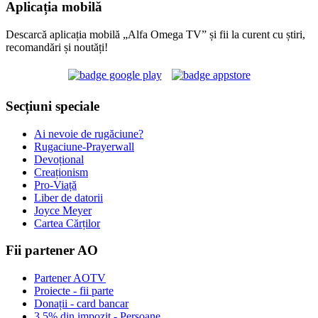
Aplicația mobilă
Descarcă aplicația mobilă „Alfa Omega TV” și fii la curent cu știri,
recomandări și noutăți!
Secțiuni speciale
Ai nevoie de rugăciune?
Rugaciune-Prayerwall
Devoțional
Creaționism
Pro-Viață
Liber de datorii
Joyce Meyer
Cartea Cărților
Fii partener AO
Partener AOTV
Proiecte - fii parte
Donații - card bancar
3,5% din impozit - Persoane