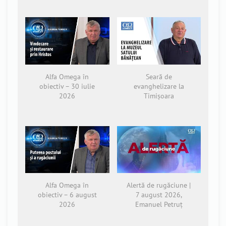
Alfa Omega în
Seară de
obiectiv – 30 iulie
evanghelizare la
2026
Timișoara
Alfa Omega în
Alertă de rugăciune |
obiectiv – 6 august
7 august 2026,
2026
Emanuel Petruț