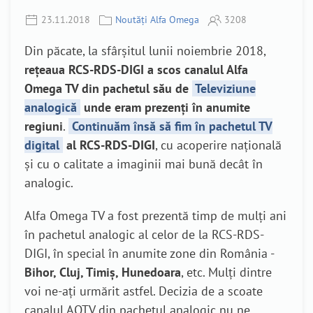
23.11.2018
Noutăți Alfa Omega
3208
Din păcate, la sfârșitul lunii noiembrie 2018,
rețeaua RCS-RDS-DIGI a scos canalul Alfa
Omega TV din pachetul său de
Televiziune
analogică
unde eram prezenți în anumite
regiuni
.
Continuăm însă să fim în pachetul TV
digital
al RCS-RDS-DIGI
, cu acoperire națională
și cu o calitate a imaginii mai bună decât în
analogic.
Alfa Omega TV a fost prezentă timp de mulți ani
în pachetul analogic al celor de la RCS-RDS-
DIGI, în special în anumite zone din România -
Bihor, Cluj, Timiș, Hunedoara
, etc. Mulți dintre
voi ne-ați urmărit astfel. Decizia de a scoate
canalul AOTV din pachetul analogic nu ne