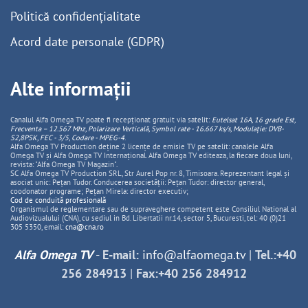
Politică confidențialitate
Acord date personale (GDPR)
Alte informații
Canalul Alfa Omega TV poate fi recepționat gratuit via satelit:
Eutelsat 16A, 16 grade Est,
Frecventa – 12.567 Mhz, Polarizare
Vertica
lă, Symbol rate - 16.667 ks/s, Modulație: DVB-
S2,8PSK, FEC - 3/5, Codare - MPEG-4
.
Alfa Omega TV Production deține 2 licențe de emisie TV pe satelit: canalele Alfa
Omega TV și Alfa Omega TV Internațional. Alfa Omega TV editeaza, la fiecare doua luni,
revista: "Alfa Omega TV Magazin".
SC Alfa Omega TV Production SRL, Str Aurel Pop nr. 8, Timisoara. Reprezentant legal și
asociat unic: Pețan Tudor. Conducerea societății: Pețan Tudor: director general,
coodonator programe; Pețan Mirela: director executiv;
Cod de conduită profesională
Organismul de reglementare sau de supraveghere competent este Consiliul National al
Audiovizualului (CNA), cu sediul in Bd. Libertatii nr.14, sector 5, Bucuresti, tel: 40 (0)21
305 5350, email:
cna@cna.ro
Alfa Omega TV
-
E-mail:
info@alfaomega.tv
|
Tel.:+40
256 284913
|
Fax:+40 256 284912