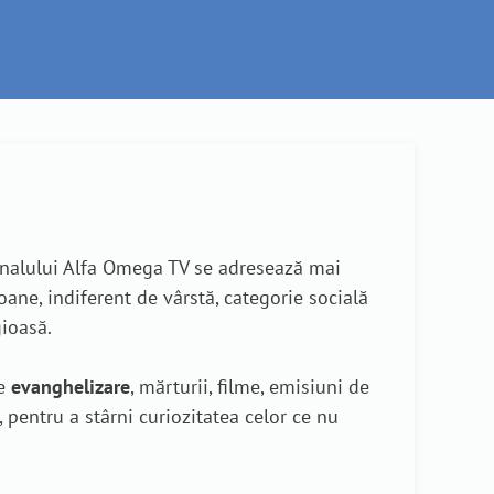
analului Alfa Omega TV se adresează mai
oane, indiferent de vârstă, categorie socială
gioasă.
de
evanghelizare
, mărturii, filme, emisiuni de
, pentru a stârni curiozitatea celor ce nu