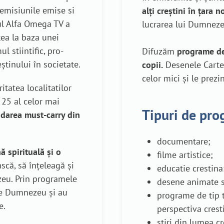
 emisiunile emise si
alți creștini în țara n
ul Alfa Omega TV a
lucrarea lui Dumnez
tea la baza unei
ul stiintific, pro-
Difuzăm
programe de 
eștinului în societate.
copii.
Desenele Cartea
celor mici și le prezi
tatea localitatilor
 25 al celor mai
Tipuri de pr
darea must-carry din
documentare;
 spirituală şi o
filme artistice;
scă, să înţeleagă şi
educatie crestina:
zeu. Prin programele
desene animate s
pe Dumnezeu şi au
programe de tip 
e.
perspectiva crest
stiri din lumea 