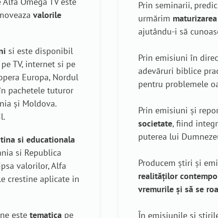
ne Alfa Omega TV este
Prin seminarii, predi
romoveaza
valorile
urmărim
maturizarea 
ajutându-i să cunoasc
ni
si este disponibil
Prin emisiuni în dire
pe TV, internet si pe
adevăruri biblice pra
copera Europa, Nordul
pentru problemele o
i în pachetele tuturor
nia și Moldova.
Prin emisiuni și repor
l.
societate
, fiind inte
puterea lui Dumnezeu 
stina si educationala
ania si Republica
Producem știri și em
psa valorilor, Alfa
realităților contemp
 crestine aplicate in
vremurile și să se roa
tine este
tematica
pe
În emisiunile și știri