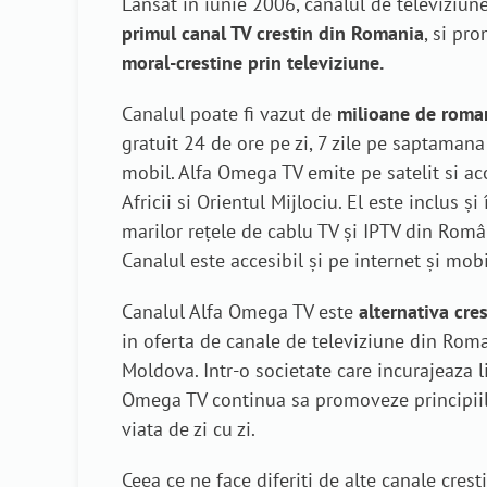
Lansat in iunie 2006, canalul de televiziu
primul canal TV crestin din Romania
, si p
moral-crestine prin televiziune.
Canalul poate fi vazut de
milioane de roma
gratuit 24 de ore pe zi, 7 zile pe saptamana 
mobil. Alfa Omega TV emite pe satelit si a
Africii si Orientul Mijlociu. El este inclus ș
marilor rețele de cablu TV și IPTV din Româ
Canalul este accesibil și pe internet și mobi
Canalul Alfa Omega TV este
alternativa cre
in oferta de canale de televiziune din Rom
Moldova. Intr-o societate care incurajeaza li
Omega TV continua sa promoveze principiile
viata de zi cu zi.
Ceea ce ne face diferiti de alte canale cres