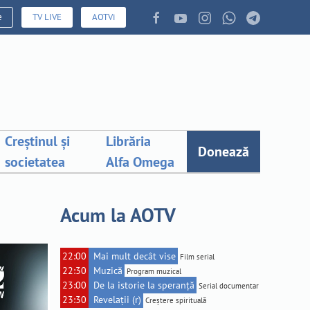
e
TV LIVE
AOTVi
Creștinul și
Librăria
Donează
societatea
Alfa Omega
Acum la AOTV
22:00
Mai mult decât vise
Film serial
22:30
Muzică
Program muzical
23:00
De la istorie la speranță
Serial documentar
23:30
Revelații (r)
Creștere spirituală