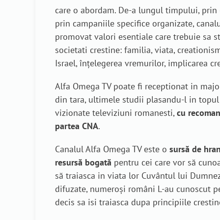
care o abordam. De-a lungul timpului, prin
prin campaniile specifice organizate, canal
promovat valori esentiale care trebuie sa s
societati crestine: familia, viata, creationism
Israel, înțelegerea vremurilor, implicarea cr
Alfa Omega TV poate fi receptionat in majori
din tara, ultimele studii plasandu-l in topul
vizionate televiziuni romanesti,
cu recoman
partea CNA
.
Canalul Alfa Omega TV este o
sursă de hrană
resursă bogată
pentru cei care vor să cunoa
să traiasca in viata lor Cuvântul lui Dumne
difuzate, numeroşi români L-au cunoscut 
decis sa isi traiasca dupa principiile crestin