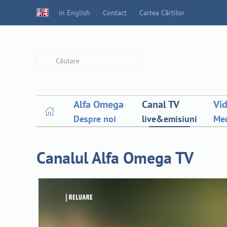
in English
Contact
Cartea Cărților
Type 2 or more characters for
results.
Alfa Omega
Canal TV
Vi
Despre noi
live&emisiuni
Med
Canalul Alfa Omega TV