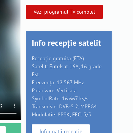
Vezi programul TV complet
Info recepție satelit
Recepție gratuită (FTA)
Satelit: Eutelsat 16A, 16 grade
Est
Frecvență: 12.567 MHz
Polarizare: Verticală
SymbolRate: 16.667 ks/s
Transmisie: DVB-S 2, MPEG4
Modulație: 8PSK, FEC: 3/5
Informații recepție