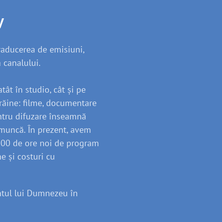
V
raducerea de emisiuni,
 canalului.
tât în studio, cât și pe
răine: filme, documentare
entru difuzare înseamnă
 muncă. În prezent, avem
700 de ore noi de program
e și costuri cu
ntul lui Dumnezeu în