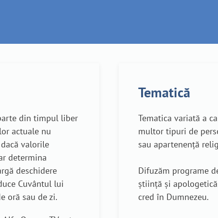
Tematică
arte din timpul liber
Tematica variată a c
elor actuale nu
multor tipuri de pers
 dacă valorile
sau apartenență reli
 ar determina
argă deschidere
Difuzăm programe 
duce Cuvântul lui
știință și apologetică
e oră sau de zi.
cred în Dumnezeu.