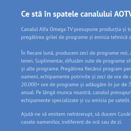
Ce stă în spatele canalului AOT
Canalul Alfa Omega TV presupune producția și t
pregătirea grilei de programe și emisia tehnică a
În fiecare lună, producem zeci de programe noi, a
teren. Suplimentar, difuzăm sute de programe st
și alte programe. Pregătirea fiecărui program p
oameni, echipamente potrivite și zeci de ore de
20.000+ ore de programe și adăugăm în jur de 
anual. Pe lângă munca noastră, canalul presupun
echipamente specializate și cu emisia pe satelit.
Ajută-ne să emitem neîntrerupt, să ducem Cuvâ
casele oamenilor, indiferent de oră sau de zi.