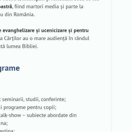
oastră
, fiind martori media și parte la
eu din România.
evanghelizare și ucenicizare și pentru
 Cărților au o mare audiență în rândul
ntă lumea Bibliei.
ograme
 seminarii, studii, conferinte;
i programe pentru copii;
talk-show – subiecte abordate din
ina;
crestina;