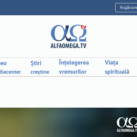
Rugăciun
Înțelegerea
Viața
deo
Știri
vremurilor
spirituală
iacenter
creștine