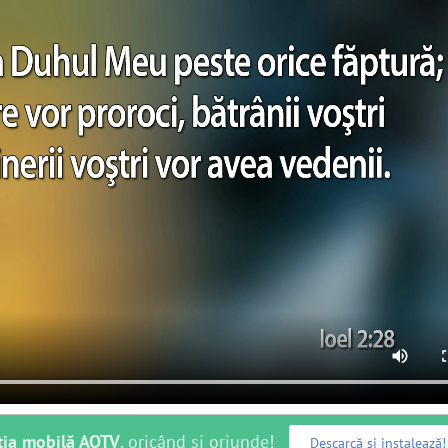
ția mobilă AOTV
, oricând și oriunde!
Descarcă și instalează!