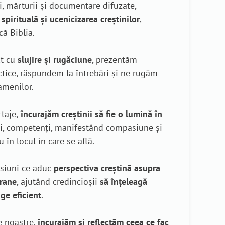
ci, mărturii și documentare difuzate,
spirituală și ucenicizarea creștinilor
,
ă Biblia.
ct cu
slujire și rugăciune
, prezentăm
ctice, răspundem la întrebări și ne rugăm
amenilor.
taje,
încurajăm creștinii să fie o lumină în
gri, competenți, manifestând compasiune și
în locul în care se află.
isiuni ce aduc
perspectiva creștină asupra
orane
, ajutând credincioșii
să înțeleagă
ge eficient
.
le noastre,
încurajăm și reflectăm ceea ce fac