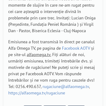
momente de slujire în care ne-am rugat pentru
cei care așteaptă o intervenție divină în
problemele prin care trec. Invitați: Lucian Oniga
(Președinte, Fundația Peniel România ) și
Virgil
Dan - Pastor, Biserica Eclesia - Cluj-Napoca
Emisiunea a fost transmisă în direct pe canalul
Alfa Omega TV, pe pagina de
Facebook AOTV
și
pe site-ul
alfaomega.tv.
Fiți alături de noi,
urmăriți emisiunea, trimiteți întrebările dvs. și
motivele de rugăciune! Ne puteți scrie și mesaj
privat pe Facebook AOTV. Vom răspunde
întrebărilor și ne vom ruga pentru cauzele dvs!
Tel: 0256.490.637,
rugaciune@alfaomega.tv
,
https://alfaomega.tv/rugaciune