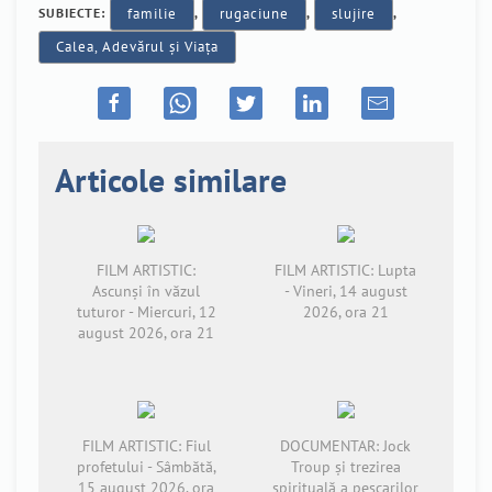
SUBIECTE:
familie
,
rugaciune
,
slujire
,
Calea, Adevărul și Viața
Articole similare
FILM ARTISTIC:
FILM ARTISTIC: Lupta
Ascunși în văzul
- Vineri, 14 august
tuturor - Miercuri, 12
2026, ora 21
august 2026, ora 21
FILM ARTISTIC: Fiul
DOCUMENTAR: Jock
profetului - Sâmbătă,
Troup și trezirea
15 august 2026, ora
spirituală a pescarilor