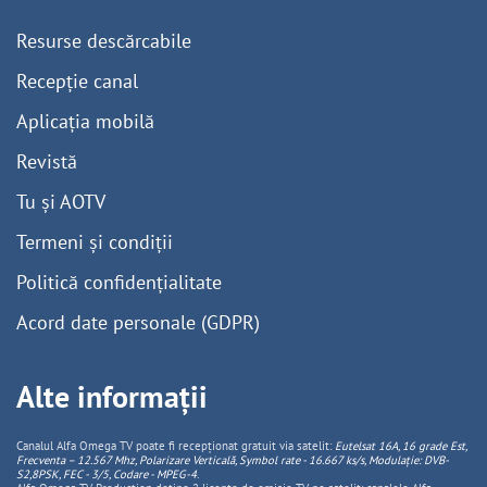
Resurse descărcabile
Recepție canal
Aplicația mobilă
Revistă
Tu și AOTV
Termeni și condiții
Politică confidențialitate
Acord date personale (GDPR)
Alte informații
Canalul Alfa Omega TV poate fi recepționat gratuit via satelit:
Eutelsat 16A, 16 grade Est,
Frecventa – 12.567 Mhz, Polarizare
Vertica
lă, Symbol rate - 16.667 ks/s, Modulație: DVB-
S2,8PSK, FEC - 3/5, Codare - MPEG-4
.