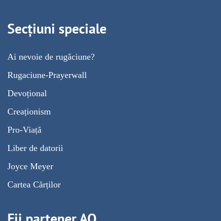
Secțiuni speciale
Ai nevoie de rugăciune?
Rugaciune-Prayerwall
Devoțional
Creaționism
Pro-Viață
Liber de datorii
Joyce Meyer
Cartea Cărților
Fii partener AO