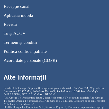
Recepție canal
Aplicația mobilă
Revistă
Tu și AOTV
Termeni și condiții
Politică confidențialitate
Acord date personale (GDPR)
Alte informații
Canalul Alfa Omega TV poate fi recepționat gratuit via satelit:
Eutelsat 16A, 16 grade Est,
Frecventa – 12.567 Mhz, Polarizare
Vertica
lă, Symbol rate - 16.667 ks/s, Modulație:
DVB-S2,8PSK, FEC - 3/5, Codare - MPEG-4
.
Alfa Omega TV Production deține 2 licențe de emisie TV pe satelit: canalele Alfa Omega
TV și Alfa Omega TV Internațional. Alfa Omega TV editeaza, la fiecare doua luni, revista:
"Alfa Omega TV Magazin".
SC Alfa Omega TV Production SRL, Str Aurel Pop nr. 8, Timisoara. Reprezentant legal și