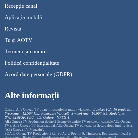
Recepție canal
Aplicația mobilă
Revistă
Tu și AOTV
Termeni și condiții
Politică confidențialitate
Acord date personale (GDPR)
Alte informații
Canalul Alfa Omega TV poate fi recepționat gratuit via satelit:
Eutelsat 16A, 16 grade Est,
Frecventa – 12.567 Mhz, Polarizare
Vertica
lă, Symbol rate - 16.667 ks/s, Modulație:
DVB-S2,8PSK, FEC - 3/5, Codare - MPEG-4
.
Alfa Omega TV Production deține 2 licențe de emisie TV pe satelit: canalele Alfa Omega
TV și Alfa Omega TV Internațional. Alfa Omega TV editeaza, la fiecare doua luni, revista:
"Alfa Omega TV Magazin".
SC Alfa Omega TV Production SRL, Str Aurel Pop nr. 8, Timisoara. Reprezentant legal și
asociat unic: Pețan Tudor. Conducerea societății: Pețan Tudor: director general,