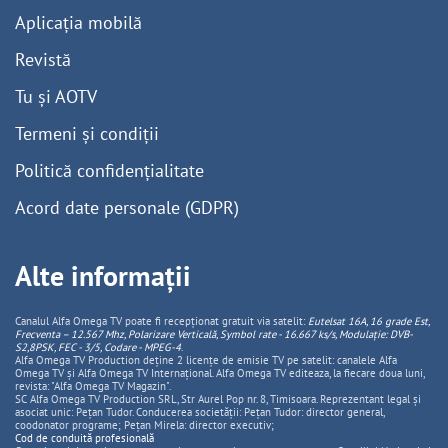
Aplicația mobilă
Revistă
Tu și AOTV
Termeni și condiții
Politică confidențialitate
Acord date personale (GDPR)
Alte informații
Canalul Alfa Omega TV poate fi recepționat gratuit via satelit:
Eutelsat 16A, 16 grade Est,
Frecventa – 12.567 Mhz, Polarizare
Vertica
lă, Symbol rate - 16.667 ks/s, Modulație: DVB-
S2,8PSK, FEC - 3/5, Codare - MPEG-4
.
Alfa Omega TV Production deține 2 licențe de emisie TV pe satelit: canalele Alfa
Omega TV și Alfa Omega TV Internațional. Alfa Omega TV editeaza, la fiecare doua luni,
revista: "Alfa Omega TV Magazin".
SC Alfa Omega TV Production SRL, Str Aurel Pop nr. 8, Timisoara. Reprezentant legal și
asociat unic: Pețan Tudor. Conducerea societății: Pețan Tudor: director general,
coodonator programe; Pețan Mirela: director executiv;
Cod de conduită profesională