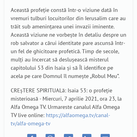
Această profeție constă într-o viziune dată în
vremuri tulburi locuitorilor din Ierusalim care au
trăit sub amenințarea unei invazii iminente.
Această viziune ne vorbește în detaliu despre un
rob salvator a cărui identitate pare ascunsă într-
un fel de ghicitoare profetică. Timp de secole,
mulți au încercat să deslușească misterul
capitolului 53 din Isaia și să Îl identifice pe
acela pe care Domnul îl numește „Robul Meu”.
CREșTERE SPIRITUALă: Isaia 53: o profeție
misterioasă - Miercuri, 7 aprilie 2021, ora 23, la
Alfa Omega TV. Urmareste canalul Alfa Omega
TV live online:
https://alfaomega.tv/canal-
tv/alfa-omega-tv