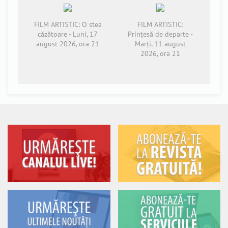
FILM ARTISTIC: O stea
FILM ARTISTIC:
căzătoare - Luni, 17
Prințesă de departe -
august 2026, ora 21
Marți, 11 august
2026, ora 21