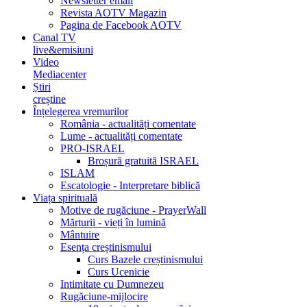
Newsletter email
Revista AOTV Magazin
Pagina de Facebook AOTV
Canal TV
live&emisiuni
Video
Mediacenter
Știri
creștine
Înțelegerea vremurilor
România - actualități comentate
Lume - actualități comentate
PRO-ISRAEL
Broșură gratuită ISRAEL
ISLAM
Escatologie - Interpretare biblică
Viața spirituală
Motive de rugăciune - PrayerWall
Mărturii - vieți în lumină
Mântuire
Esența creștinismului
Curs Bazele creștinismului
Curs Ucenicie
Intimitate cu Dumnezeu
Rugăciune-mijlocire