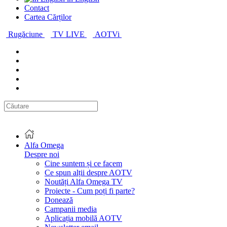
Contact
Cartea Cărților
Rugăciune
TV LIVE
AOTVi
Alfa Omega
Despre noi
Cine suntem și ce facem
Ce spun alții despre AOTV
Noutăți Alfa Omega TV
Proiecte - Cum poți fi parte?
Donează
Campanii media
Aplicația mobilă AOTV