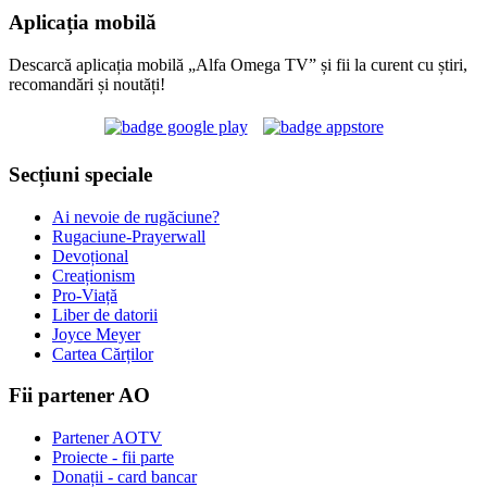
Aplicația mobilă
Descarcă aplicația mobilă „Alfa Omega TV” și fii la curent cu știri,
recomandări și noutăți!
Secțiuni speciale
Ai nevoie de rugăciune?
Rugaciune-Prayerwall
Devoțional
Creaționism
Pro-Viață
Liber de datorii
Joyce Meyer
Cartea Cărților
Fii partener AO
Partener AOTV
Proiecte - fii parte
Donații - card bancar