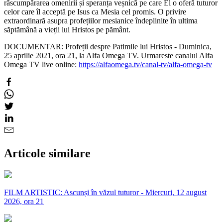
răscumpărarea omenirii și speranța veșnică pe care El o oferă tuturor
celor care îl acceptă pe Isus ca Mesia cel promis. O privire
extraordinară asupra profețiilor mesianice îndeplinite în ultima
săptămână a vieții lui Hristos pe pământ.
DOCUMENTAR: Profeții despre Patimile lui Hristos - Duminica,
25 aprilie 2021, ora 21, la Alfa Omega TV. Urmareste canalul Alfa
Omega TV live online:
https://alfaomega.tv/canal-tv/alfa-omega-tv
Articole similare
FILM ARTISTIC: Ascunși în văzul tuturor - Miercuri, 12 august
2026, ora 21