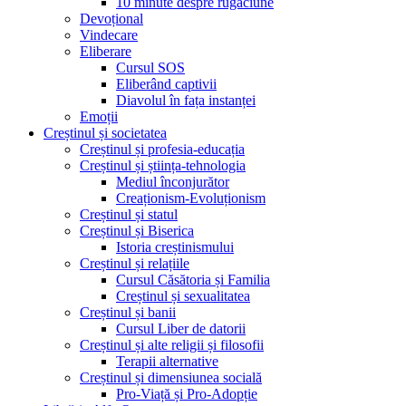
10 minute despre rugăciune
Devoțional
Vindecare
Eliberare
Cursul SOS
Eliberând captivii
Diavolul în fața instanței
Emoții
Creștinul și societatea
Creștinul și profesia-educația
Creștinul și știința-tehnologia
Mediul înconjurător
Creaționism-Evoluționism
Creștinul și statul
Creștinul și Biserica
Istoria creștinismului
Creștinul și relațiile
Cursul Căsătoria și Familia
Creștinul și sexualitatea
Creștinul și banii
Cursul Liber de datorii
Creștinul și alte religii și filosofii
Terapii alternative
Creștinul și dimensiunea socială
Pro-Viață și Pro-Adopție