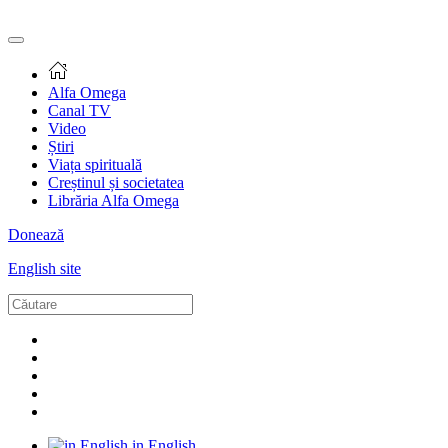
Alfa Omega
Canal TV
Video
Știri
Viața spirituală
Creștinul și societatea
Librăria Alfa Omega
Donează
English site
in English