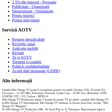
3,5% din impozit - Persoane
Publicitate - Organizații
Sponsorizare - Organizații
Pentru biserici
Pentru televiziuni
Servicii AOTV
Resurse descărcabile
Recepție canal
Aplicația mobilă
Revistă
Tu și AOTV
Termeni și condiții
Politică confidențialitate
Acord date personale (GDPR)
Alte informații
Canalul Alfa Omega TV poate fi recepționat gratuit via satelit:
Eutelsat 16A, 16 grade Est,
Frecventa – 12.567 Mhz, Polarizare
Vertica
lă, Symbol rate - 16.667 ks/s, Modulație: DVB-
S2,8PSK, FEC - 3/5, Codare - MPEG-4
.
Alfa Omega TV Production deține 2 licențe de emisie TV pe satelit: canalele Alfa Omega TV
și Alfa Omega TV Internațional. Alfa Omega TV editeaza, la fiecare doua luni, revista: "Alfa
Omega TV Magazin".
SC Alfa Omega TV Production SRL, Str Aurel Pop nr. 8, Timisoara. Reprezentant legal și