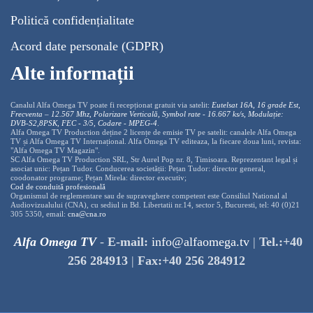
Politică confidențialitate
Acord date personale (GDPR)
Alte informații
Canalul Alfa Omega TV poate fi recepționat gratuit via satelit:
Eutelsat 16A, 16 grade Est,
Frecventa – 12.567 Mhz, Polarizare
Vertica
lă, Symbol rate - 16.667 ks/s, Modulație:
DVB-S2,8PSK, FEC - 3/5, Codare - MPEG-4
.
Alfa Omega TV Production deține 2 licențe de emisie TV pe satelit: canalele Alfa Omega
TV și Alfa Omega TV Internațional. Alfa Omega TV editeaza, la fiecare doua luni, revista:
"Alfa Omega TV Magazin".
SC Alfa Omega TV Production SRL, Str Aurel Pop nr. 8, Timisoara. Reprezentant legal și
asociat unic: Pețan Tudor. Conducerea societății: Pețan Tudor: director general,
coodonator programe; Pețan Mirela: director executiv;
Cod de conduită profesională
Organismul de reglementare sau de supraveghere competent este Consiliul National al
Audiovizualului (CNA), cu sediul in Bd. Libertatii nr.14, sector 5, Bucuresti, tel: 40 (0)21
305 5350, email:
cna@cna.ro
Alfa Omega TV
-
E-mail:
info@alfaomega.tv
|
Tel.:+40
256 284913
|
Fax:+40 256 284912