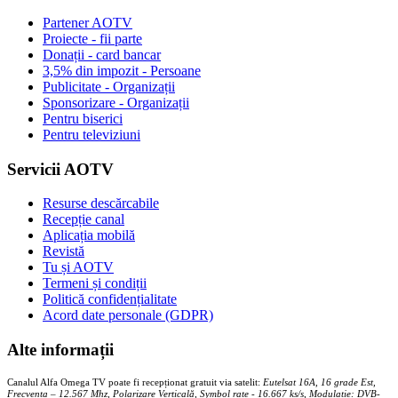
Partener AOTV
Proiecte - fii parte
Donații - card bancar
3,5% din impozit - Persoane
Publicitate - Organizații
Sponsorizare - Organizații
Pentru biserici
Pentru televiziuni
Servicii AOTV
Resurse descărcabile
Recepție canal
Aplicația mobilă
Revistă
Tu și AOTV
Termeni și condiții
Politică confidențialitate
Acord date personale (GDPR)
Alte informații
Canalul Alfa Omega TV poate fi recepționat gratuit via satelit:
Eutelsat 16A, 16 grade Est,
Frecventa – 12.567 Mhz, Polarizare
Vertica
lă, Symbol rate - 16.667 ks/s, Modulație: DVB-