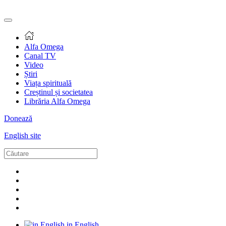
Alfa Omega
Canal TV
Video
Știri
Viața spirituală
Creștinul și societatea
Librăria Alfa Omega
Donează
English site
in English