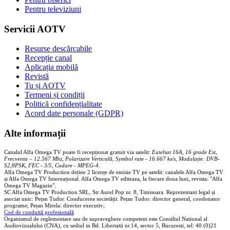
Pentru televiziuni
Servicii AOTV
Resurse descărcabile
Recepție canal
Aplicația mobilă
Revistă
Tu și AOTV
Termeni și condiții
Politică confidențialitate
Acord date personale (GDPR)
Alte informații
Canalul Alfa Omega TV poate fi recepționat gratuit via satelit:
Eutelsat 16A, 16 grade Est,
Frecventa – 12.567 Mhz, Polarizare
Vertica
lă, Symbol rate - 16.667 ks/s, Modulație: DVB-
S2,8PSK, FEC - 3/5, Codare - MPEG-4
.
Alfa Omega TV Production deține 2 licențe de emisie TV pe satelit: canalele Alfa Omega TV
și Alfa Omega TV Internațional. Alfa Omega TV editeaza, la fiecare doua luni, revista: "Alfa
Omega TV Magazin".
SC Alfa Omega TV Production SRL, Str Aurel Pop nr. 8, Timisoara. Reprezentant legal și
asociat unic: Pețan Tudor. Conducerea societății: Pețan Tudor: director general, coodonator
programe; Pețan Mirela: director executiv;
Cod de conduită profesională
Organismul de reglementare sau de supraveghere competent este Consiliul National al
Audiovizualului (CNA), cu sediul in Bd. Libertatii nr.14, sector 5, Bucuresti, tel: 40 (0)21