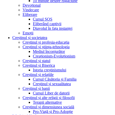
10 minute despre rugăciune
Devoțional
Vindecare
Eliberare
Cursul SOS
Eliberând captivii
Diavolul în fața instanței
Emoții
Creștinul și societatea
Creștinul și profesia-educația
Creștinul și știința-tehnologia
Mediul înconjurător
Creaționism-Evoluționism
Creștinul și statul
Creștinul și Biserica
Istoria creștinismului
Creștinul și relațiile
Cursul Căsătoria și Familia
Creștinul și sexualitatea
Creștinul și banii
Cursul Liber de datorii
Creștinul și alte religii și filosofii
Terapii alternative
Creștinul și dimensiunea socială
Pro-Viață și Pro-Adopție