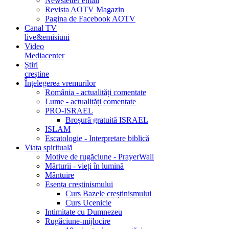
Newsletter email
Revista AOTV Magazin
Pagina de Facebook AOTV
Canal TV
live&emisiuni
Video
Mediacenter
Știri
creștine
Înțelegerea vremurilor
România - actualități comentate
Lume - actualități comentate
PRO-ISRAEL
Broșură gratuită ISRAEL
ISLAM
Escatologie - Interpretare biblică
Viața spirituală
Motive de rugăciune - PrayerWall
Mărturii - vieți în lumină
Mântuire
Esența creștinismului
Curs Bazele creștinismului
Curs Ucenicie
Intimitate cu Dumnezeu
Rugăciune-mijlocire