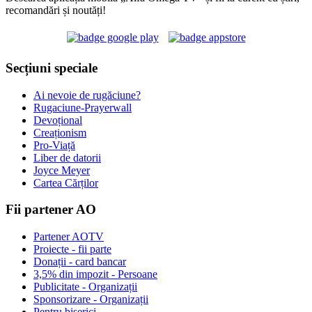
recomandări și noutăți!
Secțiuni speciale
Ai nevoie de rugăciune?
Rugaciune-Prayerwall
Devoțional
Creaționism
Pro-Viață
Liber de datorii
Joyce Meyer
Cartea Cărților
Fii partener AO
Partener AOTV
Proiecte - fii parte
Donații - card bancar
3,5% din impozit - Persoane
Publicitate - Organizații
Sponsorizare - Organizații
Pentru biserici