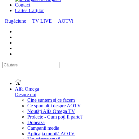
Contact
Cartea Cărților
Rugăciune
TV LIVE
AOTVi
Alfa Omega
Despre noi
Cine suntem și ce facem
Ce spun alții despre AOTV
Noutăți Alfa Omega TV
Proiecte - Cum poți fi parte?
Donează
Campanii media
Aplicația mobilă AOTV