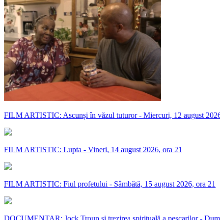
FILM ARTISTIC: Ascunși în văzul tuturor - Miercuri, 12 august 2026
FILM ARTISTIC: Lupta - Vineri, 14 august 2026, ora 21
FILM ARTISTIC: Fiul profetului - Sâmbătă, 15 august 2026, ora 21
DOCUMENTAR: Jock Troup și trezirea spirituală a pescarilor - Dumi