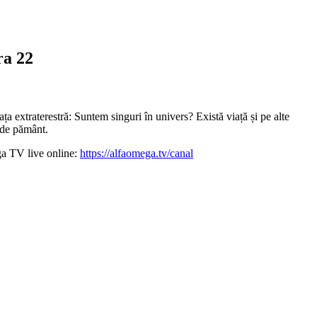
ra 22
ța extraterestră: Suntem singuri în univers? Există viață și pe alte
 de pământ.
ga TV live online:
https://alfaomega.tv/canal