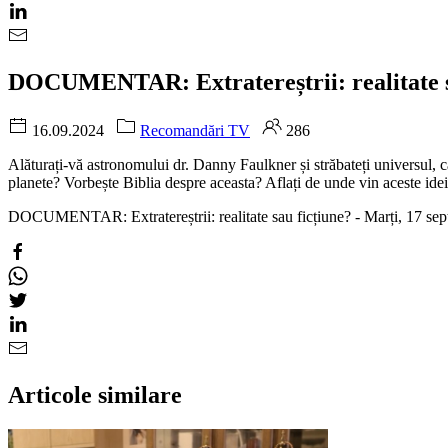
DOCUMENTAR: Extratereștrii: realitate sa
16.09.2024
Recomandări TV
286
Alăturați-vă astronomului dr. Danny Faulkner și străbateți universul, că
planete? Vorbește Biblia despre aceasta? Aflați de unde vin aceste ide
DOCUMENTAR: Extratereștrii: realitate sau ficțiune? - Marți, 17 se
Articole similare