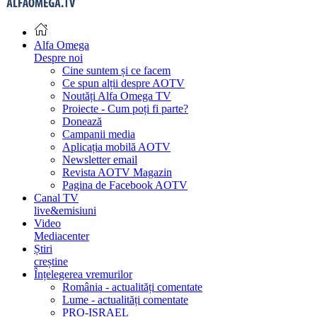
Alfa Omega
Despre noi
Cine suntem și ce facem
Ce spun alții despre AOTV
Noutăți Alfa Omega TV
Proiecte - Cum poți fi parte?
Donează
Campanii media
Aplicația mobilă AOTV
Newsletter email
Revista AOTV Magazin
Pagina de Facebook AOTV
Canal TV
live&emisiuni
Video
Mediacenter
Știri
creștine
Înțelegerea vremurilor
România - actualități comentate
Lume - actualități comentate
PRO-ISRAEL