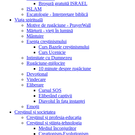
Broșură gratuită ISRAEL
ISLAM
Escatologie - Interpretare biblică
Viața spirituală
Motive de rugăciune - PrayerWall
Mărturii - vieți în lumină
Mântuire
Esența creștinismului
Curs Bazele creștinismului
Curs Ucenicie
Intimitate cu Dumnezeu
Rugăciune-mijlocire
10 minute despre rugăciune
Devoțional
Vindecare
Eliberare
Cursul SOS
Eliberând captivii
Diavolul în fața instanței
Emoții
Creștinul și societatea
Creștinul și profesia-educația
Creștinul și știința-tehnologia
Mediul înconjurător
Creaționism-Evoluționism