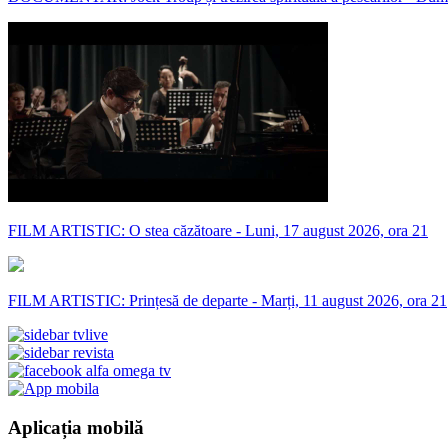
FILM ARTISTIC: O stea căzătoare - Luni, 17 august 2026, ora 21
FILM ARTISTIC: Prințesă de departe - Marți, 11 august 2026, ora 21
Aplicația mobilă