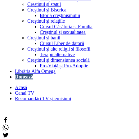
Creștinul și statul
Creștinul și Biserica
Istoria creștinismului
Creștinul și relațiile
Cursul Căsătoria și Familia
Creștinul și sexualitatea
Creștinul și banii
Cursul Liber de datorii
Creștinul și alte religii și filosofii
Terapii alternative
Creștinul și dimensiunea socială
Pro-Viață și Pro-Adopție
Librăria Alfa Omega
Donează
Acasă
Canal TV
Recomandări TV și emisiuni