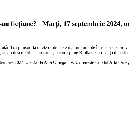
u ficțiune? - Marți, 17 septembrie 2024, o
utând răspunsuri la unele dintre cele mai importante întrebări despre via
i, ce au descoperit astronomii și ce ne spune Biblia despre viața dincolo
ptembrie 2024, ora 22, la Alfa Omega TV. Urmareste canalul Alfa Ome