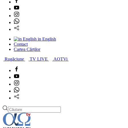
for results.
in English
Contact
Cartea Cărților
Rugăciune
TV LIVE
AOTVi
Type 2 or more characters
for results.