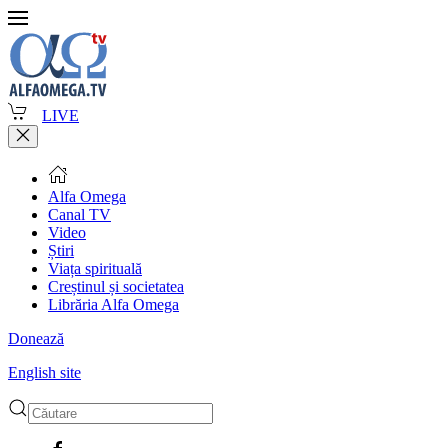
LIVE
Alfa Omega
Canal TV
Video
Știri
Viața spirituală
Creștinul și societatea
Librăria Alfa Omega
Donează
English site
Type 2 or more characters