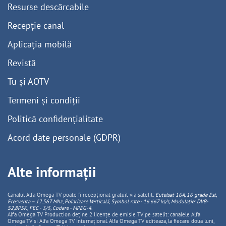
Resurse descărcabile
Recepție canal
Aplicația mobilă
Revistă
Tu și AOTV
Termeni și condiții
Politică confidențialitate
Acord date personale (GDPR)
Alte informații
Canalul Alfa Omega TV poate fi recepționat gratuit via satelit:
Eutelsat 16A, 16 grade Est,
Frecventa – 12.567 Mhz, Polarizare
Vertica
lă, Symbol rate - 16.667 ks/s, Modulație: DVB-
S2,8PSK, FEC - 3/5, Codare - MPEG-4
.
Alfa Omega TV Production deține 2 licențe de emisie TV pe satelit: canalele Alfa
Omega TV și Alfa Omega TV Internațional. Alfa Omega TV editeaza, la fiecare doua luni,