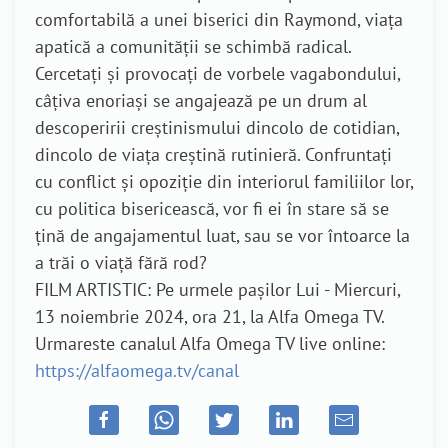
comfortabilă a unei biserici din Raymond, viața
apatică a comunității se schimbă radical.
Cercetați și provocați de vorbele vagabondului,
câțiva enoriași se angajează pe un drum al
descoperirii creștinismului dincolo de cotidian,
dincolo de viața creștină rutinieră. Confruntați
cu conflict și opoziție din interiorul familiilor lor,
cu politica bisericească, vor fi ei în stare să se
țină de angajamentul luat, sau se vor întoarce la
a trăi o viață fără rod?
FILM ARTISTIC: Pe urmele pașilor Lui - Miercuri,
13 noiembrie 2024, ora 21, la Alfa Omega TV.
Urmareste canalul Alfa Omega TV live online:
https://alfaomega.tv/canal