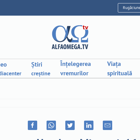
Rugăciun
Înțelegerea
Viața
deo
Știri
vremurilor
spirituală
iacenter
creștine