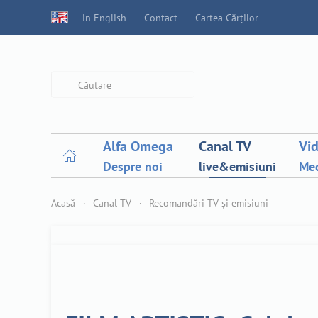
in English
Contact
Cartea Cărților
Type 2 or more characters for
results.
Alfa Omega
Canal TV
Vi
Despre noi
live&emisiuni
Med
Acasă
Canal TV
Recomandări TV și emisiuni