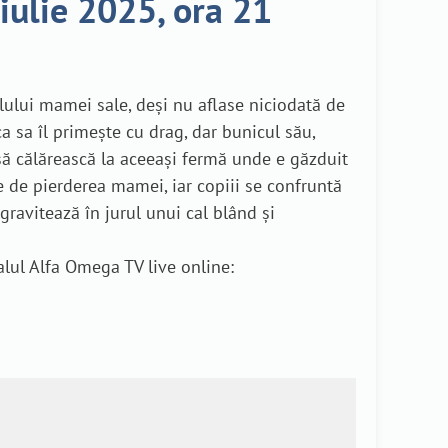
iulie 2025, ora 21
ului mamei sale, deși nu aflase niciodată de
ca sa îl primește cu drag, dar bunicul său,
ă să călărească la aceeași fermă unde e găzduit
te de pierderea mamei, iar copiii se confruntă
 gravitează în jurul unui cal blând și
alul Alfa Omega TV live online: