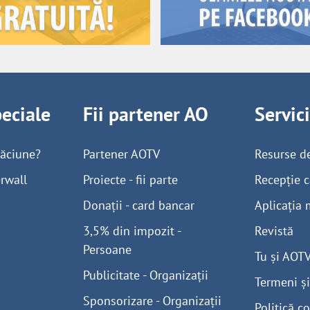
peciale
Fii partener AO
Servic
găciune?
Partener AOTV
Resurse d
rwall
Proiecte - fii parte
Recepție c
Donații - card bancar
Aplicația 
3,5% din impozit -
Revistă
Persoane
Tu și AOT
Publicitate - Organizații
Termeni și
Sponsorizare - Organizații
Politică co