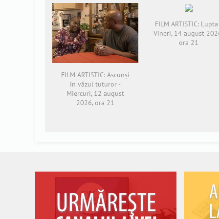
FILM ARTISTIC: Lupta 
Vineri, 14 august 202
ora 21
FILM ARTISTIC: Ascunși
în văzul tuturor -
Miercuri, 12 august
2026, ora 21