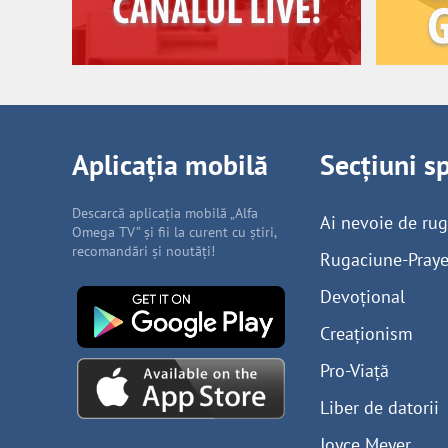
Aplicația mobilă
Secțiuni s
Descarcă aplicația mobilă „Alfa
Ai nevoie de ru
Omega TV” și fii la curent cu știri,
recomandări și noutăți!
Rugaciune-Praye
Devoțional
Creaționism
Pro-Viață
Liber de datorii
Joyce Meyer