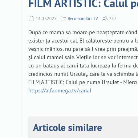
FILM ARTISTIC: Calul pe
14.07.2025
Recomandări TV
257
După ce mama sa moare pe neașteptate când av
existența acestui cal. El călătorește pentru a l
veșnic mânios, nu pare să-l vrea prin preajmă. 
și calul mamei sale. Viețile lor se vor interse
cu un bătauș al cărui tata lucreaza la ferma de 
credincios numit Ursuleț, care le va schimba la 
FILM ARTISTIC: Calul pe nume Ursuleț - Miercu
https://alfaomega.tv/canal
Articole similare