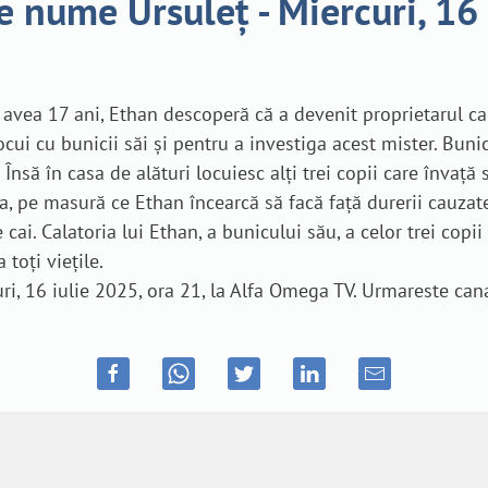
 nume Ursuleț - Miercuri, 16 
ea 17 ani, Ethan descoperă că a devenit proprietarul cal
ocui cu bunicii săi și pentru a investiga acest mister. Buni
Însă în casa de alături locuiesc alți trei copii care învaț
cta, pe masură ce Ethan încearcă să facă față durerii cauza
cai. Calatoria lui Ethan, a bunicului său, a celor trei copii
toți viețile.
ri, 16 iulie 2025, ora 21, la Alfa Omega TV. Urmareste can