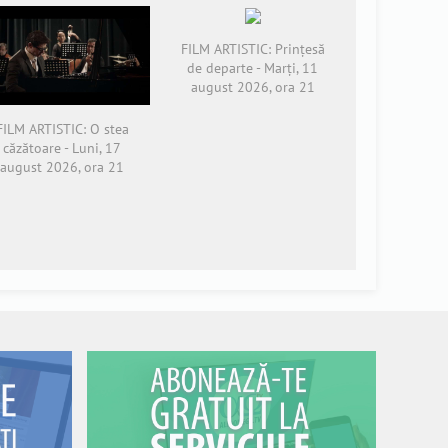
FILM ARTISTIC: Prințesă
de departe - Marți, 11
august 2026, ora 21
FILM ARTISTIC: O stea
căzătoare - Luni, 17
august 2026, ora 21