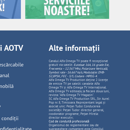
ii AOTV
Alte informații
Canalul Alfa Omega TV poate fi recepționat
escărcabile
gratuit via satelit:
Eutelsat 16A, 16 grade Est,
Frecventa – 12.567 Mhz, Polarizare
Vertica
lă,
Symbol rate - 16.667 ks/s, Modulație: DVB-
anal
S2,8PSK, FEC - 3/5, Codare - MPEG-4
.
Alfa Omega TV Production deține 2 licențe
de emisie TV pe satelit: canalele Alfa
mobilă
Omega TV și Alfa Omega TV Internațional.
Alfa Omega TV editeaza, la fiecare doua luni,
revista: "Alfa Omega TV Magazin".
SC Alfa Omega TV Production SRL, Str Aurel
Pop nr. 8, Timisoara. Reprezentant legal și
V
asociat unic: Pețan Tudor. Conducerea
societății: Pețan Tudor: director general,
coodonator programe; Pețan Mirela:
 condiții
director executiv;
Cod de conduită profesională
Organismul de reglementare sau de
nfidențialitate
supraveghere competent este Consiliul