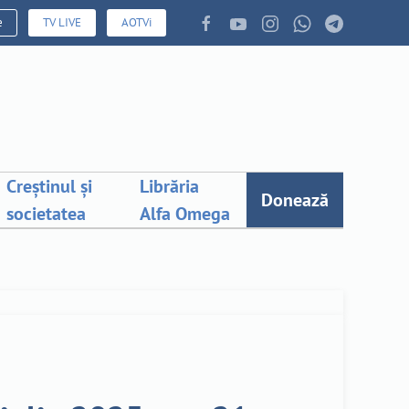
e
TV LIVE
AOTVi
Creștinul și
Librăria
Donează
societatea
Alfa Omega