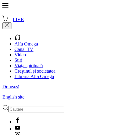
LIVE
Alfa Omega
Canal TV
Video
Știri
Viața spirituală
Creștinul și societatea
Librăria Alfa Omega
Donează
English site