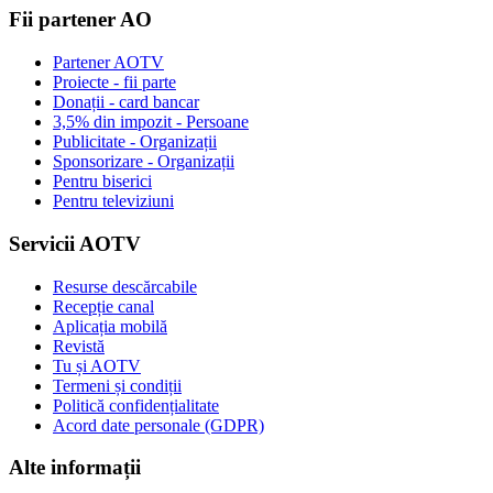
Fii partener AO
Partener AOTV
Proiecte - fii parte
Donații - card bancar
3,5% din impozit - Persoane
Publicitate - Organizații
Sponsorizare - Organizații
Pentru biserici
Pentru televiziuni
Servicii AOTV
Resurse descărcabile
Recepție canal
Aplicația mobilă
Revistă
Tu și AOTV
Termeni și condiții
Politică confidențialitate
Acord date personale (GDPR)
Alte informații