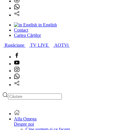
in English
Contact
Cartea Cărților
Rugăciune
TV LIVE
AOTVi
Alfa Omega
Despre noi
Cine suntem și ce facem