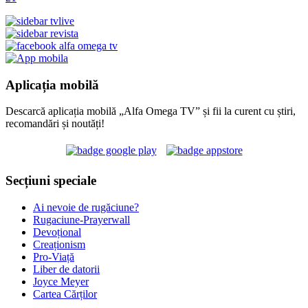
Aplicația mobilă
Descarcă aplicația mobilă „Alfa Omega TV” și fii la curent cu știri,
recomandări și noutăți!
Secțiuni speciale
Ai nevoie de rugăciune?
Rugaciune-Prayerwall
Devoțional
Creaționism
Pro-Viață
Liber de datorii
Joyce Meyer
Cartea Cărților