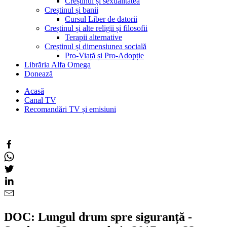
Creștinul și sexualitatea
Creștinul și banii
Cursul Liber de datorii
Creștinul și alte religii și filosofii
Terapii alternative
Creștinul și dimensiunea socială
Pro-Viață și Pro-Adopție
Librăria Alfa Omega
Donează
Acasă
Canal TV
Recomandări TV și emisiuni
DOC: Lungul drum spre siguranță -