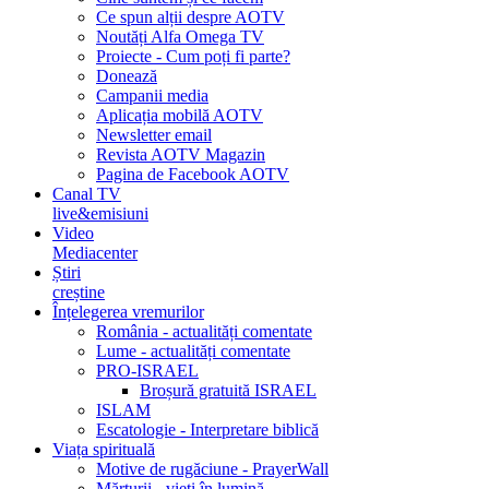
Ce spun alții despre AOTV
Noutăți Alfa Omega TV
Proiecte - Cum poți fi parte?
Donează
Campanii media
Aplicația mobilă AOTV
Newsletter email
Revista AOTV Magazin
Pagina de Facebook AOTV
Canal TV
live&emisiuni
Video
Mediacenter
Știri
creștine
Înțelegerea vremurilor
România - actualități comentate
Lume - actualități comentate
PRO-ISRAEL
Broșură gratuită ISRAEL
ISLAM
Escatologie - Interpretare biblică
Viața spirituală
Motive de rugăciune - PrayerWall
Mărturii - vieți în lumină