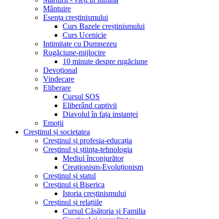
Mântuire
Esența creștinismului
Curs Bazele creștinismului
Curs Ucenicie
Intimitate cu Dumnezeu
Rugăciune-mijlocire
10 minute despre rugăciune
Devoțional
Vindecare
Eliberare
Cursul SOS
Eliberând captivii
Diavolul în fața instanței
Emoții
Creștinul și societatea
Creștinul și profesia-educația
Creștinul și știința-tehnologia
Mediul înconjurător
Creaționism-Evoluționism
Creștinul și statul
Creștinul și Biserica
Istoria creștinismului
Creștinul și relațiile
Cursul Căsătoria și Familia