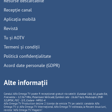
Resurse descărcabile
Recepție canal
Aplicația mobilă
Revistă
Tu și AOTV
Termeni și condiții
Politică confidențialitate
Acord date personale (GDPR)
Alte informații
Canalul Alfa Omega TV poate fi recepționat gratuit via satelit:
Eutelsat 16A, 16 grade Est,
Frecventa – 12.567 Mhz, Polarizare
Vertica
lă, Symbol rate - 16.667 ks/s, Modulație: DVB-
S2,8PSK, FEC - 3/5, Codare - MPEG-4
.
Alfa Omega TV Production deține 2 licențe de emisie TV pe satelit: canalele Alfa
Omega TV și Alfa Omega TV Internațional. Alfa Omega TV editeaza, la fiecare doua luni,
revista: "Alfa Omega TV Magazin".