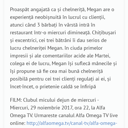
Proaspăt angajată ca și chelneriță, Megan are o
experiență neobișnuită în lucrul cu clienții,
atunci când 3 bărbați în vârstă intră în
restaurant într-o miercuri dimineață. Chițibușari
și excentrici, cei trei bătrâni îi dau serios de
lucru chelneriței Megan. în ciuda primelor
impresii și ale comentariilor acide ale Martei,
colega ei de lucru, Megan își suflecă mânecile și
își propune să fie cea mai bună chelneriță
posibilă pentru cei trei clienți regulați ai ei, și
încet-încet, o prietenie caldă se înfiripă
FILM: Clubul micului dejun de miercuri -
Miercuri, 29 noiembrie 2017, ora 22, la Alfa
Omega TV. Urmareste canalul Alfa Omega TV live
online:
http://alfaomega.tv/canal-tv/alfa-omega-