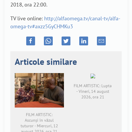
2018, ora 22:00.
TV live online:
http://alfaomega.tv/canal-tv/alfa-
omega-tv#axzz5GyCHMKu3
Articole similare
FILM ARTISTIC: Lupta
- Vineri, 14 august
2026, ora 21
FILM ARTISTIC:
Ascunși în văzul
tuturor - Miercuri, 12
august 2026, ora 21