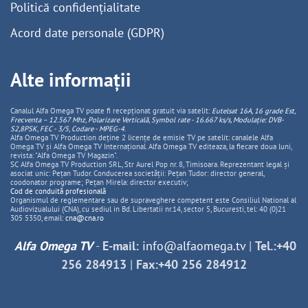
Politică confidențialitate
Acord date personale (GDPR)
Alte informații
Canalul Alfa Omega TV poate fi recepționat gratuit via satelit:
Eutelsat 16A, 16 grade Est,
Frecventa – 12.567 Mhz, Polarizare
Vertica
lă, Symbol rate - 16.667 ks/s, Modulație: DVB-
S2,8PSK, FEC - 3/5, Codare - MPEG-4
.
Alfa Omega TV Production deține 2 licențe de emisie TV pe satelit: canalele Alfa
Omega TV și Alfa Omega TV Internațional. Alfa Omega TV editeaza, la fiecare doua luni,
revista: "Alfa Omega TV Magazin".
SC Alfa Omega TV Production SRL, Str Aurel Pop nr. 8, Timisoara. Reprezentant legal și
asociat unic: Pețan Tudor. Conducerea societății: Pețan Tudor: director general,
coodonator programe; Pețan Mirela: director executiv;
Cod de conduită profesională
Organismul de reglementare sau de supraveghere competent este Consiliul National al
Audiovizualului (CNA), cu sediul in Bd. Libertatii nr.14, sector 5, Bucuresti, tel: 40 (0)21
305 5350, email:
cna@cna.ro
Alfa Omega TV
-
E-mail:
info@alfaomega.tv
|
Tel.:+40
256 284913
|
Fax:+40 256 284912