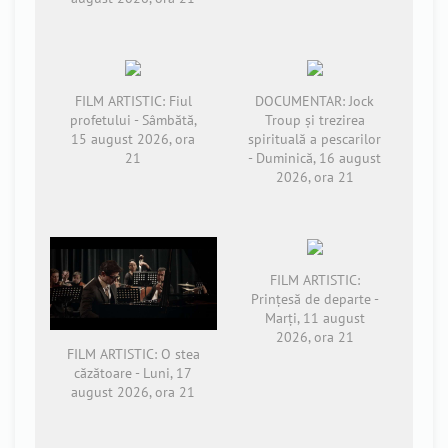
FILM ARTISTIC: Fiul
DOCUMENTAR: Jock
profetului - Sâmbătă,
Troup și trezirea
15 august 2026, ora
spirituală a pescarilor
21
- Duminică, 16 august
2026, ora 21
FILM ARTISTIC:
Prințesă de departe -
Marți, 11 august
2026, ora 21
FILM ARTISTIC: O stea
căzătoare - Luni, 17
august 2026, ora 21