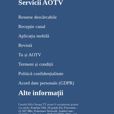
Servicii AOTV
Resurse descărcabile
Recepție canal
Aplicația mobilă
Revistă
Tu și AOTV
Termeni și condiții
Politică confidențialitate
Acord date personale (GDPR)
Alte informații
Canalul Alfa Omega TV poate fi recepționat gratuit
via satelit:
Eutelsat 16A, 16 grade Est, Frecventa –
12.567 Mhz, Polarizare
Vertica
lă, Symbol rate -