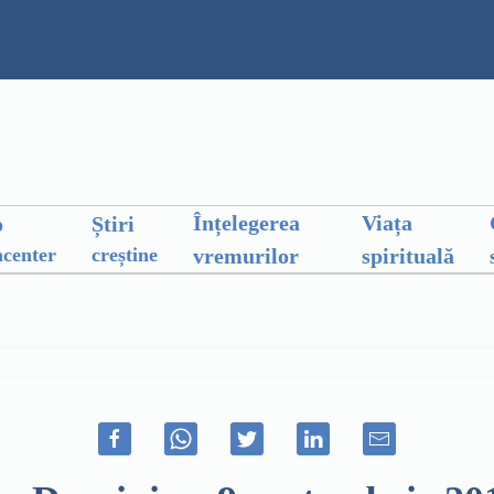
Înțelegerea
Viața
o
Știri
vremurilor
spirituală
center
creștine