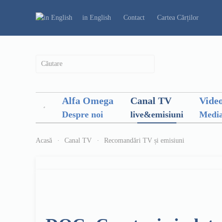
in English
Contact
Cartea Cărților
Alfa Omega
Canal TV
Vide
Despre noi
live&emisiuni
Media
Acasă
Canal TV
Recomandări TV și emisiuni