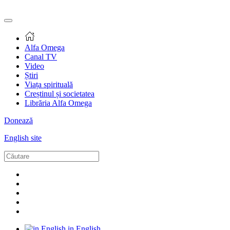
Alfa Omega
Canal TV
Video
Știri
Viața spirituală
Creștinul și societatea
Librăria Alfa Omega
Donează
English site
in English