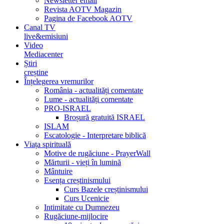
Newsletter email
Revista AOTV Magazin
Pagina de Facebook AOTV
Canal TV
live&emisiuni
Video
Mediacenter
Știri
creștine
Înțelegerea vremurilor
România - actualități comentate
Lume - actualități comentate
PRO-ISRAEL
Broșură gratuită ISRAEL
ISLAM
Escatologie - Interpretare biblică
Viața spirituală
Motive de rugăciune - PrayerWall
Mărturii - vieți în lumină
Mântuire
Esența creștinismului
Curs Bazele creștinismului
Curs Ucenicie
Intimitate cu Dumnezeu
Rugăciune-mijlocire