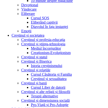
10 minute despre rugăciune
Devoțional
Vindecare
Eliberare
Cursul SOS
Eliberând captivii
Diavolul în fața instanței
Emoții
Creștinul și societatea
Creștinul și profesia-educația
Creștinul și știința-tehnologia
Mediul înconjurător
Creaționism-Evoluționism
Creștinul și statul
Creștinul și Biserica
Istoria creștinismului
Creștinul și relațiile
Cursul Căsătoria și Familia
Creștinul și sexualitatea
Creștinul și banii
Cursul Liber de datorii
Creștinul și alte religii și filosofii
Terapii alternative
Creștinul și dimensiunea socială
Pro-Viață și Pro-Adopție