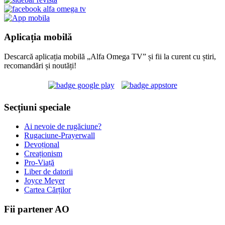
Aplicația mobilă
Descarcă aplicația mobilă „Alfa Omega TV” și fii la curent cu știri,
recomandări și noutăți!
Secțiuni speciale
Ai nevoie de rugăciune?
Rugaciune-Prayerwall
Devoțional
Creaționism
Pro-Viață
Liber de datorii
Joyce Meyer
Cartea Cărților
Fii partener AO