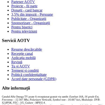
Partener AOTV
Proiecte - fii parte
Donații - card bancar
3,5% din impozit - Persoane
Publicitate - Organizații
Sponsorizare - Organizații
Pentru biserici
Pentru televiziuni
Servicii AOTV
Resurse descărcabile
Recepție canal
Aplicația mobilă
Revistă
Tu și AOTV
Termeni și condiții
Politică confidențialitate
Acord date personale (GDPR)
Alte informații
Canalul Alfa Omega TV poate fi recepționat gratuit via satelit:
Eutelsat 16A, 16 grade Est,
Frecventa – 12.567 Mhz, Polarizare
Vertica
lă, Symbol rate - 16.667 ks/s, Modulație: DVB-
S2,8PSK, FEC - 3/5, Codare - MPEG-4
.