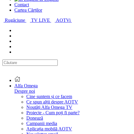
Contact
Cartea Cărților
Rugăciune
TV LIVE
AOTVi
Alfa Omega
Despre noi
Cine suntem și ce facem
Ce spun alții despre AOTV
Noutăți Alfa Omega TV
Proiecte - Cum poți fi parte?
Donează
Campanii media
Aplicația mobilă AOTV