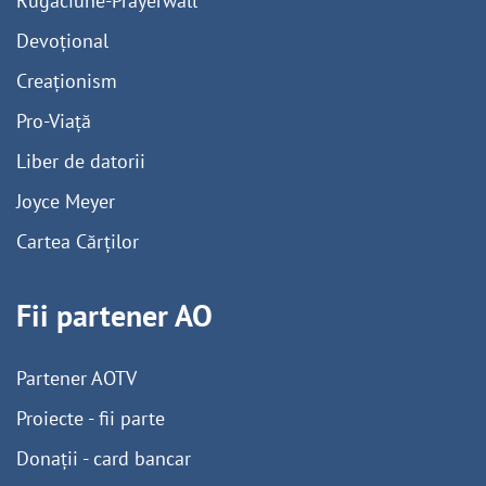
Rugaciune-Prayerwall
Devoțional
Creaționism
Pro-Viață
Liber de datorii
Joyce Meyer
Cartea Cărților
Fii partener AO
Partener AOTV
Proiecte - fii parte
Donații - card bancar