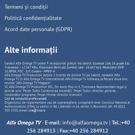
Termeni și condiții
Politică confidențialitate
Acord date personale (GDPR)
Alte informații
Canalul Alfa Omega TV poate fi recepționat gratuit via satelit:
Eutelsat 16A, 16 grade Est,
Frecventa – 12.567 Mhz, Polarizare
Vertica
lă, Symbol rate - 16.667 ks/s, Modulație: DVB-
S2,8PSK, FEC - 3/5, Codare - MPEG-4
.
Alfa Omega TV Production deține 2 licențe de emisie TV pe satelit: canalele Alfa
Omega TV și Alfa Omega TV Internațional. Alfa Omega TV editeaza, la fiecare doua luni,
revista: "Alfa Omega TV Magazin".
SC Alfa Omega TV Production SRL, Str Aurel Pop nr. 8, Timisoara. Reprezentant legal și
asociat unic: Pețan Tudor. Conducerea societății: Pețan Tudor: director general,
coodonator programe; Pețan Mirela: director executiv;
Cod de conduită profesională
Organismul de reglementare sau de supraveghere competent este Consiliul National al
Audiovizualului (CNA), cu sediul in Bd. Libertatii nr.14, sector 5, Bucuresti, tel: 40 (0)21
305 5350, email:
cna@cna.ro
Alfa Omega TV
-
E-mail:
info@alfaomega.tv
|
Tel.:+40
256 284913
|
Fax:+40 256 284912