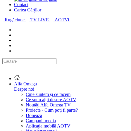
Contact
Cartea Cărților
Rugăciune
TV LIVE
AOTVi
Alfa Omega
Despre noi
Cine suntem și ce facem
Ce spun alții despre AOTV
Noutăți Alfa Omega TV
Proiecte - Cum poți fi parte?
Donează
Campanii media
Aplicația mobilă AOTV