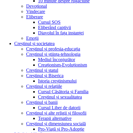
10 minute despre rugăciune
Devoțional
Vindecare
Eliberare
Cursul SOS
Eliberând captivii
Diavolul în fața instanței
Emoții
Creștinul și societatea
Creștinul și profesia-educația
Creștinul și știința-tehnologia
Mediul înconjurător
Creaționism-Evoluționism
Creștinul și statul
Creștinul și Biserica
Istoria creștinismului
Creștinul și relațiile
Cursul Căsătoria și Familia
Creștinul și sexualitatea
Creștinul și banii
Cursul Liber de datorii
Creștinul și alte religii și filosofii
Terapii alternative
Creștinul și dimensiunea socială
Pro-Viață și Pro-Adopție