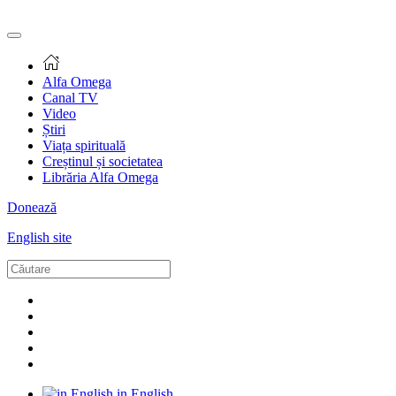
Alfa Omega
Canal TV
Video
Știri
Viața spirituală
Creștinul și societatea
Librăria Alfa Omega
Donează
English site
in English