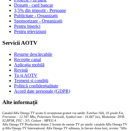
Donații - card bancar
3,5% din impozit - Persoane
Publicitate - Organizații
Sponsorizare - Organizații
Pentru biserici
Pentru televiziuni
Servicii AOTV
Resurse descărcabile
Recepție canal
Aplicația mobilă
Revistă
Tu și AOTV
Termeni și condiții
Politică confidențialitate
Acord date personale (GDPR)
Alte informații
Canalul Alfa Omega TV poate fi recepționat gratuit via satelit:
Eutelsat 16A, 16 grade Est,
Frecventa – 12.567 Mhz, Polarizare
Vertica
lă, Symbol rate - 16.667 ks/s, Modulație: DVB-
S2,8PSK, FEC - 3/5, Codare - MPEG-4
.
Alfa Omega TV Production deține 2 licențe de emisie TV pe satelit: canalele Alfa Omega TV
și Alfa Omega TV Internațional. Alfa Omega TV editeaza, la fiecare doua luni, revista: "Alfa