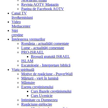
Newsletter email
Revista AOTV Magazin
Pagina de Facebook AOTV
Canal TV
live&emisiuni
Video
Mediacenter
Știri
creștine
Înțelegerea vremurilor
România - actualități comentate
Lume - actualități comentate
PRO-ISRAEL
Broșură gratuită ISRAEL
ISLAM
Escatologie - Interpretare biblică
Viața spirituală
Motive de rugăciune - PrayerWall
Mărturii - vieți în lumină
Mântuire
Esența creștinismului
Curs Bazele creștinismului
Curs Ucenicie
Intimitate cu Dumnezeu
Rugăciune-mijlocire