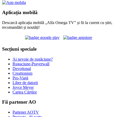
Aplicația mobilă
Descarcă aplicația mobilă „Alfa Omega TV” și fii la curent cu știri,
recomandări și noutăți!
Secțiuni speciale
Ai nevoie de rugăciune?
Rugaciune-Prayerwall
Devoțional
Creaționism
Pro-Viață
Liber de datorii
Joyce Meyer
Cartea Cărților
Fii partener AO
Partener AOTV
Proiecte - fii parte