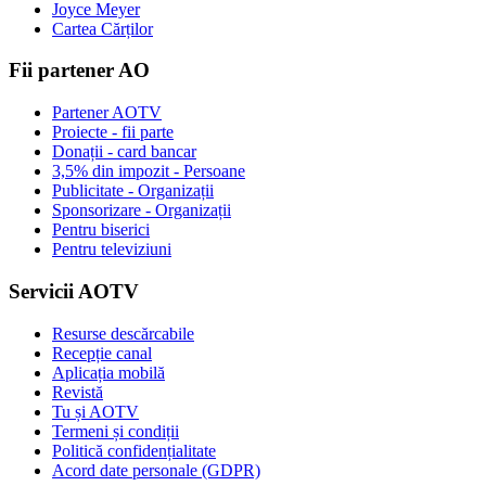
Joyce Meyer
Cartea Cărților
Fii partener AO
Partener AOTV
Proiecte - fii parte
Donații - card bancar
3,5% din impozit - Persoane
Publicitate - Organizații
Sponsorizare - Organizații
Pentru biserici
Pentru televiziuni
Servicii AOTV
Resurse descărcabile
Recepție canal
Aplicația mobilă
Revistă
Tu și AOTV
Termeni și condiții
Politică confidențialitate
Acord date personale (GDPR)