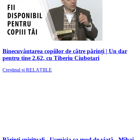
Binecuvântarea copiilor de către părinți | Un dar
pentru tine 2.62, cu Tiberiu Ciubotari
Creștinul și RELAȚIILE
Părinți spirituali - Ucenicia ca mod de viață - Mihai