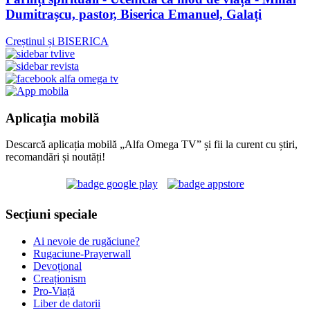
Dumitrașcu, pastor, Biserica Emanuel, Galați
Creștinul și BISERICA
Aplicația mobilă
Descarcă aplicația mobilă „Alfa Omega TV” și fii la curent cu știri,
recomandări și noutăți!
Secțiuni speciale
Ai nevoie de rugăciune?
Rugaciune-Prayerwall
Devoțional
Creaționism
Pro-Viață
Liber de datorii