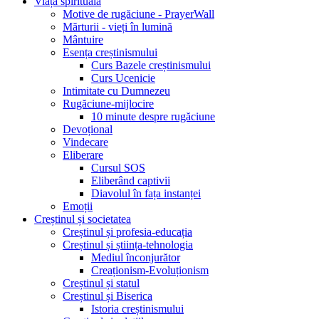
Viața spirituală
Motive de rugăciune - PrayerWall
Mărturii - vieți în lumină
Mântuire
Esența creștinismului
Curs Bazele creștinismului
Curs Ucenicie
Intimitate cu Dumnezeu
Rugăciune-mijlocire
10 minute despre rugăciune
Devoțional
Vindecare
Eliberare
Cursul SOS
Eliberând captivii
Diavolul în fața instanței
Emoții
Creștinul și societatea
Creștinul și profesia-educația
Creștinul și știința-tehnologia
Mediul înconjurător
Creaționism-Evoluționism
Creștinul și statul
Creștinul și Biserica
Istoria creștinismului