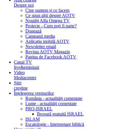
Despre noi
Cine suntem și ce facem
Ce spun alții despre AOTV
Noutăți Alfa Omega TV
Proiecte - Cum poți fi parte?
Donează
Campanii media
Aplicația mobilă AOTV
Newsletter email
Revista AOTV Magazin
Pagina de Facebook AOTV
Canal TV
live&emisiuni
Video
Mediacenter
Știri
creștine
Înțelegerea vremurilor
România - actualități comentate
Lume - actualități comentate
PRO-ISRAEL
Broșură gratuită ISRAEL
ISLAM
Escatologie - Interpretare biblică