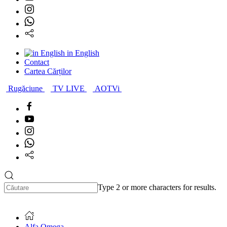
in English
Contact
Cartea Cărților
Rugăciune
TV LIVE
AOTVi
Type 2 or more characters for results.
Alfa Omega