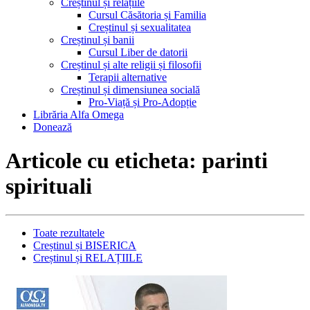
Creștinul și relațiile
Cursul Căsătoria și Familia
Creștinul și sexualitatea
Creștinul și banii
Cursul Liber de datorii
Creștinul și alte religii și filosofii
Terapii alternative
Creștinul și dimensiunea socială
Pro-Viață și Pro-Adopție
Librăria Alfa Omega
Donează
Articole cu eticheta: parinti
spirituali
Toate rezultatele
Creștinul și BISERICA
Creștinul și RELAȚIILE