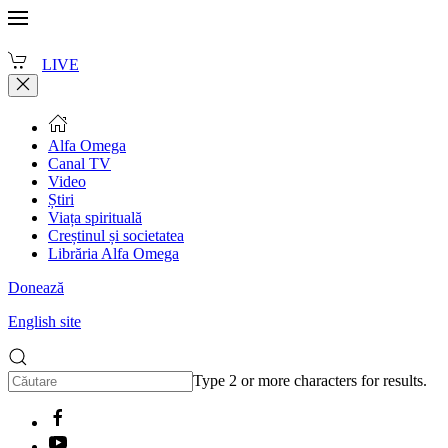
LIVE
Alfa Omega
Canal TV
Video
Știri
Viața spirituală
Creștinul și societatea
Librăria Alfa Omega
Donează
English site
Type 2 or more characters for results.