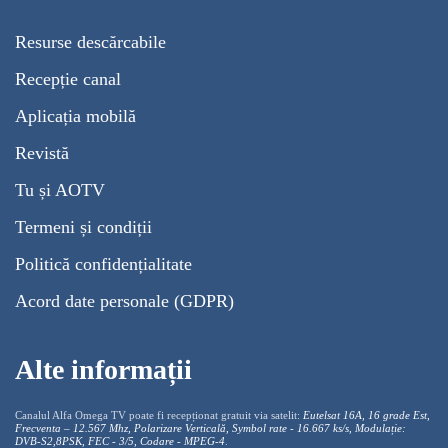
Resurse descărcabile
Recepție canal
Aplicația mobilă
Revistă
Tu și AOTV
Termeni și condiții
Politică confidențialitate
Acord date personale (GDPR)
Alte informații
Canalul Alfa Omega TV poate fi recepționat gratuit via satelit:
Eutelsat 16A, 16 grade Est,
Frecventa – 12.567 Mhz, Polarizare
Vertica
lă, Symbol rate - 16.667 ks/s, Modulație:
DVB-S2,8PSK, FEC - 3/5, Codare - MPEG-4
.