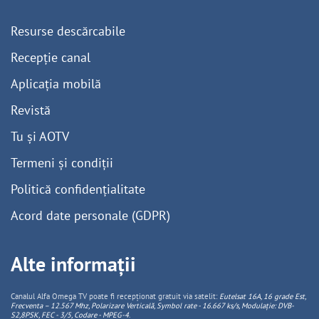
Resurse descărcabile
Recepție canal
Aplicația mobilă
Revistă
Tu și AOTV
Termeni și condiții
Politică confidențialitate
Acord date personale (GDPR)
Alte informații
Canalul Alfa Omega TV poate fi recepționat gratuit via satelit:
Eutelsat 16A, 16 grade Est,
Frecventa – 12.567 Mhz, Polarizare
Vertica
lă, Symbol rate - 16.667 ks/s, Modulație: DVB-
S2,8PSK, FEC - 3/5, Codare - MPEG-4
.