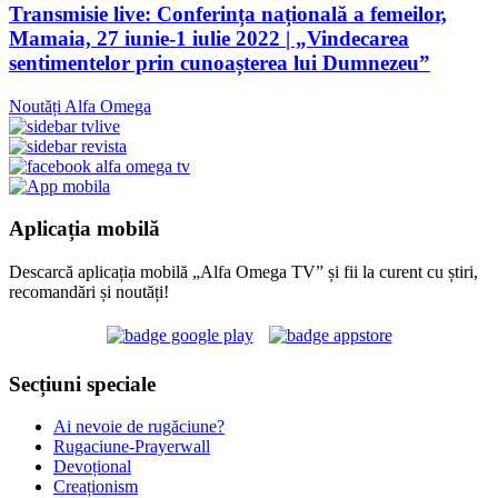
Transmisie live: Conferința națională a femeilor,
Mamaia, 27 iunie-1 iulie 2022 | „Vindecarea
sentimentelor prin cunoașterea lui Dumnezeu”
Noutăți Alfa Omega
Aplicația mobilă
Descarcă aplicația mobilă „Alfa Omega TV” și fii la curent cu știri,
recomandări și noutăți!
Secțiuni speciale
Ai nevoie de rugăciune?
Rugaciune-Prayerwall
Devoțional
Creaționism