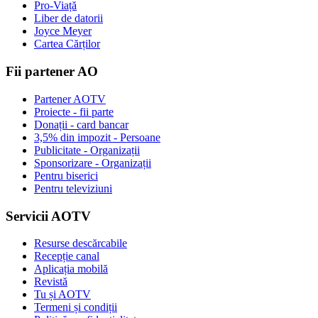
Pro-Viață
Liber de datorii
Joyce Meyer
Cartea Cărților
Fii partener AO
Partener AOTV
Proiecte - fii parte
Donații - card bancar
3,5% din impozit - Persoane
Publicitate - Organizații
Sponsorizare - Organizații
Pentru biserici
Pentru televiziuni
Servicii AOTV
Resurse descărcabile
Recepție canal
Aplicația mobilă
Revistă
Tu și AOTV
Termeni și condiții