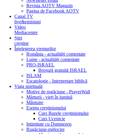
Newsletter email
Revista AOTV Magazin
Pagina de Facebook AOTV
Canal TV
live&emisiuni
Video
Mediacenter
Știri
creștine
Înțelegerea vremurilor
România - actualități comentate
Lume - actualități comentate
PRO-ISRAEL
Broșură gratuită ISRAEL
ISLAM
Escatologie - Interpretare biblică
Viața spirituală
Motive de rugăciune - PrayerWall
Mărturii - vieți în lumină
Mântuire
Esența creștinismului
Curs Bazele creștinismului
Curs Ucenicie
Intimitate cu Dumnezeu
Rugăciune-mijlocire