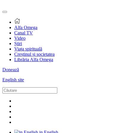
Alfa Omega
Canal TV
Video
Știri
Viața spirituală
Creștinul și societatea
Librăria Alfa Omega
Donează
English site
in English