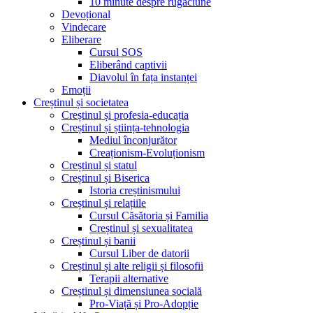
10 minute despre rugăciune
Devoțional
Vindecare
Eliberare
Cursul SOS
Eliberând captivii
Diavolul în fața instanței
Emoții
Creștinul și societatea
Creștinul și profesia-educația
Creștinul și știința-tehnologia
Mediul înconjurător
Creaționism-Evoluționism
Creștinul și statul
Creștinul și Biserica
Istoria creștinismului
Creștinul și relațiile
Cursul Căsătoria și Familia
Creștinul și sexualitatea
Creștinul și banii
Cursul Liber de datorii
Creștinul și alte religii și filosofii
Terapii alternative
Creștinul și dimensiunea socială
Pro-Viață și Pro-Adopție