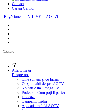
Contact
Cartea Cărților
Rugăciune
TV LIVE
AOTVi
Alfa Omega
Despre noi
Cine suntem și ce facem
Ce spun alții despre AOTV
Noutăți Alfa Omega TV
Proiecte - Cum poți fi parte?
Donează
Campanii media
Aplicația mobilă AOTV