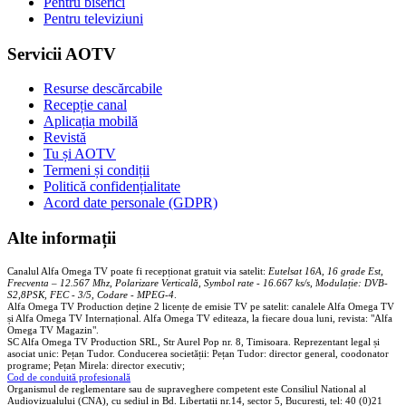
Pentru biserici
Pentru televiziuni
Servicii AOTV
Resurse descărcabile
Recepție canal
Aplicația mobilă
Revistă
Tu și AOTV
Termeni și condiții
Politică confidențialitate
Acord date personale (GDPR)
Alte informații
Canalul Alfa Omega TV poate fi recepționat gratuit via satelit:
Eutelsat 16A, 16 grade Est,
Frecventa – 12.567 Mhz, Polarizare
Vertica
lă, Symbol rate - 16.667 ks/s, Modulație: DVB-
S2,8PSK, FEC - 3/5, Codare - MPEG-4
.
Alfa Omega TV Production deține 2 licențe de emisie TV pe satelit: canalele Alfa Omega TV
și Alfa Omega TV Internațional. Alfa Omega TV editeaza, la fiecare doua luni, revista: "Alfa
Omega TV Magazin".
SC Alfa Omega TV Production SRL, Str Aurel Pop nr. 8, Timisoara. Reprezentant legal și
asociat unic: Pețan Tudor. Conducerea societății: Pețan Tudor: director general, coodonator
programe; Pețan Mirela: director executiv;
Cod de conduită profesională
Organismul de reglementare sau de supraveghere competent este Consiliul National al
Audiovizualului (CNA), cu sediul in Bd. Libertatii nr.14, sector 5, Bucuresti, tel: 40 (0)21