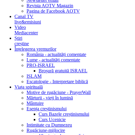
Newsletter email
Revista AOTV Magazin
Pagina de Facebook AOTV
Canal TV
live&emisiuni
Video
Mediacenter
Știri
creștine
Înțelegerea vremurilor
România - actualități comentate
Lume - actualități comentate
PRO-ISRAEL
Broșură gratuită ISRAEL
ISLAM
Escatologie - Interpretare biblică
Viața spirituală
Motive de rugăciune - PrayerWall
Mărturii - vieți în lumină
Mântuire
Esența creștinismului
Curs Bazele creștinismului
Curs Ucenicie
Intimitate cu Dumnezeu
Rugăciune-mijlocire