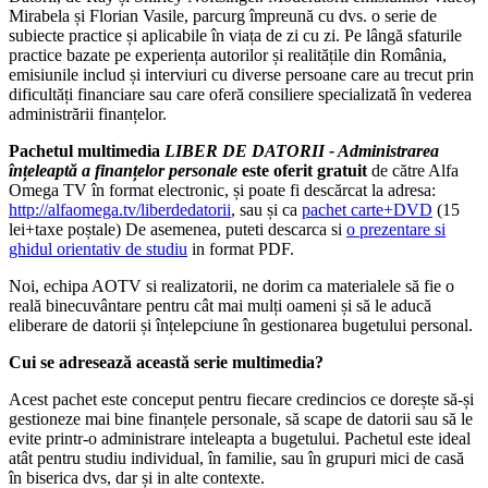
Mirabela și Florian Vasile, parcurg împreună cu dvs. o serie de
subiecte practice și aplicabile în viața de zi cu zi. Pe lângă sfaturile
practice bazate pe experiența autorilor și realitățile din România,
emisiunile includ și interviuri cu diverse persoane care au trecut prin
dificultăți financiare sau care oferă consiliere specializată în vederea
administrării finanțelor.
Pachetul multimedia
LIBER DE DATORII - Administrarea
înțeleaptă a finanțelor personale
este oferit gratuit
de către Alfa
Omega TV în format electronic, și poate fi descărcat la adresa:
http://alfaomega.tv/liberdedatorii
, sau și ca
pachet carte+DVD
(15
lei+taxe poștale) De asemenea, puteti descarca si
o prezentare si
ghidul orientativ de studiu
in format PDF.
Noi, echipa AOTV si realizatorii, ne dorim ca materialele să fie o
reală binecuvântare pentru cât mai mulți oameni și să le aducă
eliberare de datorii și înțelepciune în gestionarea bugetului personal.
Cui se adresează această serie multimedia?
Acest pachet este conceput pentru fiecare credincios ce dorește să-și
gestioneze mai bine finanțele personale, să scape de datorii sau să le
evite printr-o administrare inteleapta a bugetului. Pachetul este ideal
atât pentru studiu individual, în familie, sau în grupuri mici de casă
în biserica dvs, dar și in alte contexte.