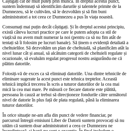
Câștigați cât de mult puteți prin muncă. În dreptul acestui punct,
suntem îndemnați să identificăm darurile și talentele primite de la
Dumnezeu, să le cultivăm, să le dezvoltăm și să fim buni
administratori a tot ceea ce Dumnezeu a pus în viața noastră.
Consumați mai puțin decât câștigați. Și în dreptul acestui principiu,
există câteva lucruri practice pe care le putem adopta ca stil de
viață:să nu avem mult numerar la noi (pentru ca să nu fim atât de
tentați să îi folosim pe lucruri banale). Să ținem o evidență detaliată a
cheltuielilor. Să dezvoltăm un plan de cheltuială, să planificăm atât la
nivel lunar cât și anual, să alcătuim categorii de cheltuieli regulate și
ocazionale, să evaluăm regulat progresul nostru asigurându-ne că
plătim datoriile.
Folosiți-vă de exces ca să eliminați datoriile. Una dintre tehnicile de
eliminare sugerate la acest punct este tehnica treptelor. Această
tehnică implică trecerea în scris a tuturor datoriilor de la cea mai
mică la cea mai mare. Pe măsură ce fiecare datorie este plătită,
persoana în cauză ar trebui să direcționeze fondurile către următorul
nivel de datorie în plus față de plata regulată, până la eliminarea
tuturor datoriilor.
În orice situație ne-am afla din punct de vedere financiar, pe
parcursul întregii emisiuni Liber de Datorii suntem provocați să nu
uităm că suntem doar administratori a ceea ce Dumnezeu ne
încredințează, și banii nu sunt o excepție. În final includem o