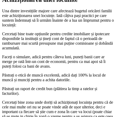
Una dintre investițiile majore care afectează bugetul oricărei familii
este achiziționarea unei locuințe. Iată câțiva pași practici pe care
suntem îndemnați să îi urmăm înainte de a lua un împrumut pentru o
locuință:
Cercetați bine toate opțiunile pentru credite imobiliare și ipotecare
disponibile la instituții și țineți cont de faptul că o perioadă de
rambursare mai scurtă presupune mai puține comisioane și dobândă
acumulată.
Faceți o simulare, adică pentru câteva luni, puneți banii care ar
merge pe rată într-un cont de economii, pentru ca mai apoi să îi
puteți folosi ca bani de avans.
Păstrați o etică de muncă excelentă, adică dați 100% la locul de
muncă și munciți pentru a achita datoriile.
Păstrați un raport de credit bun (plătirea la timp a ratelor și
facturilor).
Cercetați bine zona unde doriți să achiziționați locuința pentru că de
cele mai multe ori nu se poate vinde atât de ușor ulterior, deci e
important ca fiecare să știe cum e zona în care va locui (poate chiar
să se mute in chirie în zonă o vreme pentru a se asigura ca este ceea