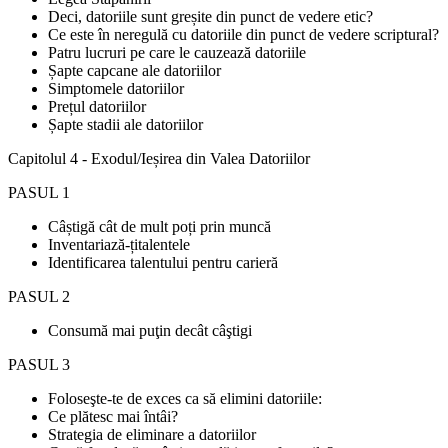
Deci, datoriile sunt greșite din punct de vedere etic?
Ce este în neregulă cu datoriile din punct de vedere scriptural?
Patru lucruri pe care le cauzează datoriile
Șapte capcane ale datoriilor
Simptomele datoriilor
Prețul datoriilor
Șapte stadii ale datoriilor
Capitolul 4 - Exodul/Ieșirea din Valea Datoriilor
PASUL 1
Câștigă cât de mult poți prin muncă
Inventariază-țitalentele
Identificarea talentului pentru carieră
PASUL 2
Consumă mai puţin decât câştigi
PASUL 3
Foloseşte-te de exces ca să elimini datoriile:
Ce plătesc mai întâi?
Strategia de eliminare a datoriilor