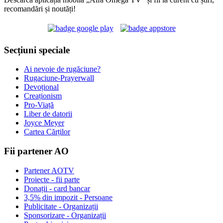
recomandări și noutăți!
Secțiuni speciale
Ai nevoie de rugăciune?
Rugaciune-Prayerwall
Devoțional
Creaționism
Pro-Viață
Liber de datorii
Joyce Meyer
Cartea Cărților
Fii partener AO
Partener AOTV
Proiecte - fii parte
Donații - card bancar
3,5% din impozit - Persoane
Publicitate - Organizații
Sponsorizare - Organizații