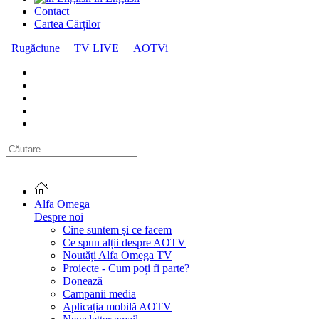
Contact
Cartea Cărților
Rugăciune
TV LIVE
AOTVi
Alfa Omega
Despre noi
Cine suntem și ce facem
Ce spun alții despre AOTV
Noutăți Alfa Omega TV
Proiecte - Cum poți fi parte?
Donează
Campanii media
Aplicația mobilă AOTV