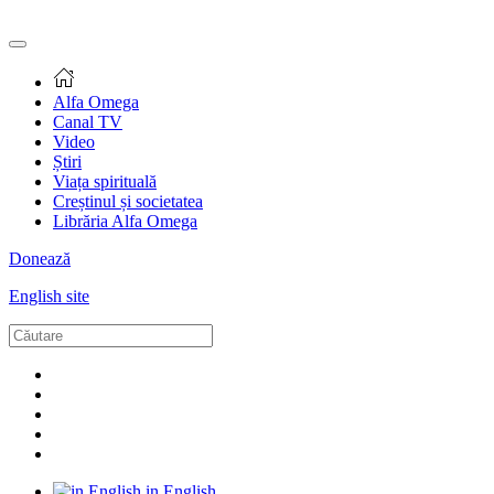
Alfa Omega
Canal TV
Video
Știri
Viața spirituală
Creștinul și societatea
Librăria Alfa Omega
Donează
English site
in English