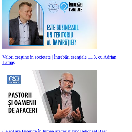
Valori creștine în societate | Întrebări esențiale 11.3, cu Adrian
Tămaș
Ce rol are Biserica în lumea afaceriștilor? | Michael Baer