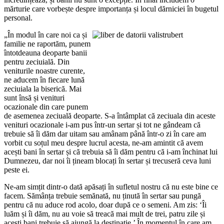
mărturie care vorbește despre importanța și locul dărniciei în bugetul
personal.
„În modul în care noi ca și
familie ne raportăm, punem
întotdeauna deoparte banii
pentru zeciuială. Din
veniturile noastre curente,
ne aducem în fiecare lună
zeciuiala la biserică. Mai
sunt însă și venituri
ocazionale din care punem
de asemenea zeciuală deoparte. S-a întâmplat că zeciuala din aceste
venituri ocazionale i-am pus într-un sertar și tot ne gândeam că
trebuie să îi dăm dar uitam sau amânam până într-o zi în care am
vorbit cu soțul meu despre lucrul acesta, ne-am amintit că avem
acești bani în sertar și că trebuia să îi dăm pentru că i-am închinat lui
Dumnezeu, dar noi îi țineam blocați în sertar și trecuseră ceva luni
peste ei.
Ne-am simțit dintr-o dată apăsați în sufletul nostru că nu este bine ce
facem. Sămânța trebuie semănată, nu ținută în sertar sau pungă
pentru că nu aduce rod acolo, doar după ce o semeni. Am zis: ‘Îi
luăm și îi dăm, nu au voie să treacă mai mult de trei, patru zile și
acești bani trebuie să ajungă la destinație.’ În momentul în care am