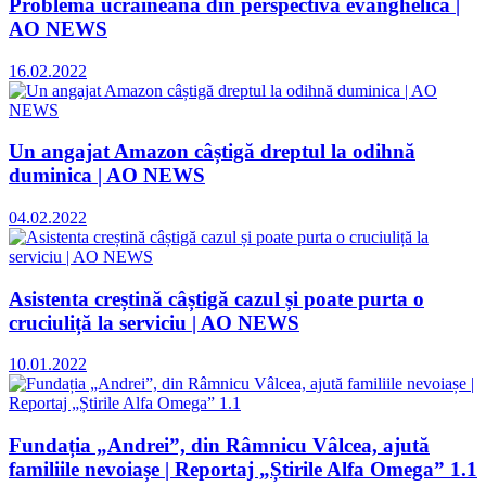
Problema ucraineană din perspectivă evanghelică |
AO NEWS
16.02.2022
Un angajat Amazon câștigă dreptul la odihnă
duminica | AO NEWS
04.02.2022
Asistenta creștină câștigă cazul și poate purta o
cruciuliță la serviciu | AO NEWS
10.01.2022
Fundația „Andrei”, din Râmnicu Vâlcea, ajută
familiile nevoiașe | Reportaj „Știrile Alfa Omega” 1.1