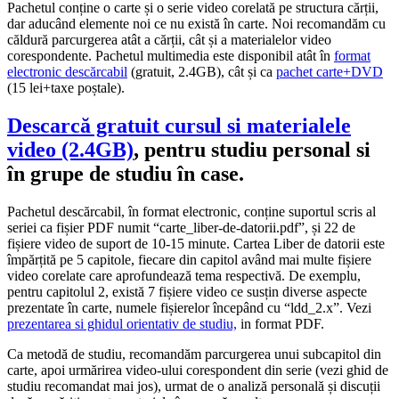
Pachetul conține o carte și o serie video corelată pe structura cărții,
dar aducând elemente noi ce nu există în carte. Noi recomandăm cu
căldură parcurgerea atât a cărții, cât și a materialelor video
corespondente. Pachetul multimedia este disponibil atât în
format
electronic descărcabil
(gratuit, 2.4GB), cât și ca
pachet carte+DVD
(15 lei+taxe poștale).
Descarcă gratuit cursul si materialele
video (2.4GB)
, pentru studiu personal si
în grupe de studiu în case.
Pachetul descărcabil, în format electronic, conține suportul scris al
seriei ca fișier PDF numit “carte_liber-de-datorii.pdf”, și 22 de
fișiere video de suport de 10-15 minute. Cartea Liber de datorii este
împărțită pe 5 capitole, fiecare din capitol având mai multe fișiere
video corelate care aprofundează tema respectivă. De exemplu,
pentru capitolul 2, există 7 fișiere video ce susțin diverse aspecte
prezentate în carte, numele fișierelor începând cu “ldd_2.x”. Vezi
prezentarea si ghidul orientativ de studiu,
in format PDF.
Ca metodă de studiu, recomandăm parcurgerea unui subcapitol din
carte, apoi urmărirea video-ului corespondent din serie (vezi ghid de
studiu recomandat mai jos), urmat de o analiză personală și discuții