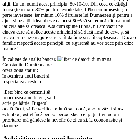
alții
. Eu am numit acest principiu, 80-10-10. Din ceea ce câștigi
folosește maxim 80% pentru nevoile tale, 10% economisește și o
parte investește, iar minim 10% dăruiește lui Dumnezeu și pentru a
ajuta și pe alții. Idealul este ca acest 80% să se reducă cât mai mult,
iar celălalte să crească. Așa cum spune Biblia, nu am văzut pe
cineva care să aplice aceste principii și să ducă lipsă de ceva și să
treacă prin crize majore care să îl dărâme și să îl copleșească. Dacă o
familie respectă aceste principii, cu siguranță nu vor trece prin crize
majore.”
În calitate de analist bancar,
Constantin Dumitrana ne
oferă două sfaturi:
întocmirea unui buget și
respectarea acestuia.
„Este bine ca oamenii să
întocmească un buget, să îl
scrie pe hârtie. Bugetul,
odată făcut, să fie verificat o lună sau două, apoi revăzut și re-
echilibrat, astfel încât să poți să satisfaci cel puțin trei lucruri
prioritare: mă gândesc la nevoile de zi cu zi, la economisire și
dărnicie.”
Achiziționarea unei locuinte