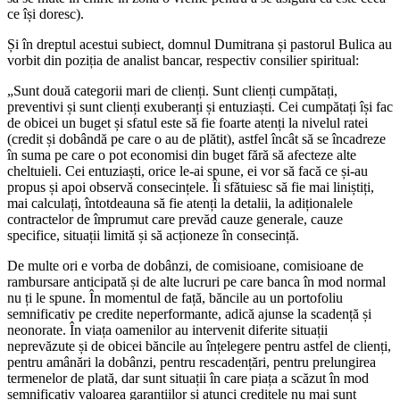
ce își doresc).
Și în dreptul acestui subiect, domnul Dumitrana și pastorul Bulica au
vorbit din poziția de analist bancar, respectiv consilier spiritual:
„Sunt două categorii mari de clienți. Sunt clienți cumpătați,
preventivi și sunt clienți exuberanți și entuziaști. Cei cumpătați își fac
de obicei un buget și sfatul este să fie foarte atenți la nivelul ratei
(credit și dobândă pe care o au de plătit), astfel încât să se încadreze
în suma pe care o pot economisi din buget fără să afecteze alte
cheltuieli. Cei entuziaști, orice le-ai spune, ei vor să facă ce și-au
propus și apoi observă consecințele. Îi sfătuiesc să fie mai liniștiți,
mai calculați, întotdeauna să fie atenți la detalii, la adiționalele
contractelor de împrumut care prevăd cauze generale, cauze
specifice, situații limită și să acționeze în consecință.
De multe ori e vorba de dobânzi, de comisioane, comisioane de
rambursare anticipată și de alte lucruri pe care banca în mod normal
nu ți le spune. În momentul de față, băncile au un portofoliu
semnificativ pe credite neperformante, adică ajunse la scadență și
neonorate. În viața oamenilor au intervenit diferite situații
neprevăzute și de obicei băncile au înțelegere pentru astfel de clienți,
pentru amânări la dobânzi, pentru rescadențări, pentru prelungirea
termenelor de plată, dar sunt situații în care piața a scăzut în mod
semnificativ valoarea garanțiilor și atunci creditele nu mai sunt