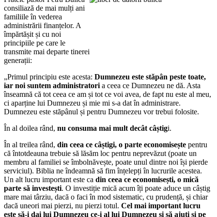
consiliază de mai mulți ani
familiile în vederea
administrării finanțelor. A
împărtășit și cu noi
principiile pe care le
transmite mai departe tinerei
generații:
„Primul principiu este acesta:
Dumnezeu este stăpân peste toate,
iar noi suntem administratori
a ceea ce Dumnezeu ne dă. Asta
înseamnă că tot ceea ce am și tot ce voi avea, de fapt nu este al meu,
ci aparține lui Dumnezeu și mie mi s-a dat în administrare.
Dumnezeu este stăpânul și pentru Dumnezeu vor trebui folosite.
În al doilea rând,
nu consuma mai mult decât câștig
i.
În al treilea rând,
din ceea ce câștigi, o parte economisește
pentru
că întotdeauna trebuie să lăsăm loc pentru neprevăzut (poate un
membru al familiei se îmbolnăvește, poate unul dintre noi își pierde
serviciul). Biblia ne îndeamnă să fim înțelepți în lucrurile acestea.
Un alt lucru important este ca
din ceea ce economisești, o mică
parte să investești
. O investiție mică acum îți poate aduce un câștig
mare mai târziu, dacă o faci în mod sistematic, cu prudență, și chiar
dacă uneori mai pierzi, nu pierzi totul.
Cel mai important lucru
este să-i dai lui Dumnezeu ce-i al lui Dumnezeu și să ajuți și pe