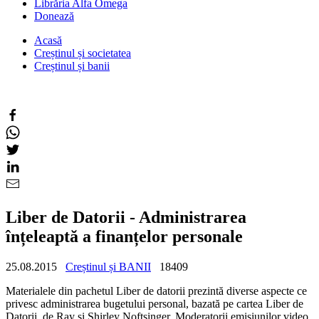
Librăria Alfa Omega
Donează
Acasă
Creștinul și societatea
Creștinul și banii
Liber de Datorii - Administrarea
înțeleaptă a finanțelor personale
25.08.2015
Creștinul și BANII
18409
Materialele din pachetul Liber de datorii prezintă diverse aspecte ce
privesc administrarea bugetului personal, bazată pe cartea Liber de
Datorii, de Ray și Shirley Noftsinger. Moderatorii emisiunilor video,