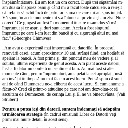
înspăimântătoare. Eu am fost un om corect. După trei săptămâni m-
am dus să înapoiez banii și când mi-a făcut toate calculele, a reieșit
că trebuia să achit încă de patru ori suma de care mi-au spus inițial.
Vă spun, în acele momente mi s-a întunecat privirea și am zis: ‘Nu e
corect!’ Ce gingași au fost în momentul în care m-am dus să mă
împrumut și ce aspri și duri sunt acum. Acela a fost singurul
împrumut pe care l-am luat din bancă și cu siguranță altul nu mai
fac.” (Gheorghe Chimiveș)
„Am avut o experiență mai importantă cu datoriile. În procesul
renovării casei, acum aproximativ 10 ani, strânși fiind, am hotărât să
apelăm la bancă. A fost prima și, din punctul meu de vedere și al
soțului, ultima experiență de genul acesta. Am plătit aceste datorii,
însă a fi dator nu conferă un sentiment bun. Au mai fost și alte
momente când, pentru împrumuturi, am apelat la cei apropiați, însă
am învățat în timp să nu mai facem acest lucru. Pot să spun că sunt
ani de când Dumnezeu ne-a eliberat de acest lucru. Și cum anume a
făcut-o? Cred că printr-o atitudine pe care noi am dezvoltat-o: să
ascultăm de Dumnezeu, de cerința Lui și El ne va binecuvânta. (Vali
Strubert)
Pentru a putea ieși din datorii, suntem îndemnați să adoptăm
următoarea strategie
(în cadrul emisiunii Liber de Datorii veți
primi mai multe detalii în acest sens):