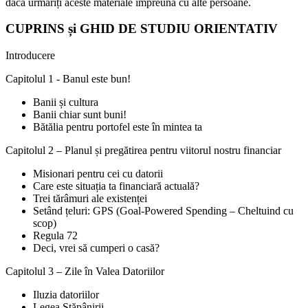
dacă urmăriți aceste materiale împreună cu alte persoane.
CUPRINS și GHID DE STUDIU ORIENTATIV
Introducere
Capitolul 1 - Banul este bun!
Banii și cultura
Banii chiar sunt buni!
Bătălia pentru portofel este în mintea ta
Capitolul 2 – Planul și pregătirea pentru viitorul nostru financiar
Misionari pentru cei cu datorii
Care este situația ta financiară actuală?
Trei tărâmuri ale existenței
Setând țeluri: GPS (Goal-Powered Spending – Cheltuind cu
scop)
Regula 72
Deci, vrei să cumperi o casă?
Capitolul 3 – Zile în Valea Datoriilor
Iluzia datoriilor
Legea Stăpânirii