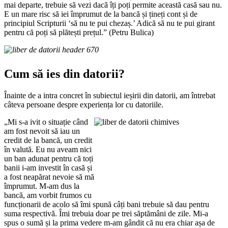
mai departe, trebuie să vezi dacă îți poți permite această casă sau nu.
E un mare risc să iei împrumut de la bancă și țineți cont și de
principiul Scripturii ‘să nu te pui chezaș.’ Adică să nu te pui girant
pentru că poți să plătești prețul.” (Petru Bulica)
Cum să ies din datorii?
Înainte de a intra concret în subiectul ieșirii din datorii, am întrebat
câteva persoane despre experiența lor cu datoriile.
„Mi s-a ivit o situație când
am fost nevoit să iau un
credit de la bancă, un credit
în valută. Eu nu aveam nici
un ban adunat pentru că toți
banii i-am investit în casă și
a fost neapărat nevoie să mă
împrumut. M-am dus la
bancă, am vorbit frumos cu
funcționarii de acolo să îmi spună câți bani trebuie să dau pentru
suma respectivă. Îmi trebuia doar pe trei săptămâni de zile. Mi-a
spus o sumă și la prima vedere m-am gândit că nu era chiar așa de