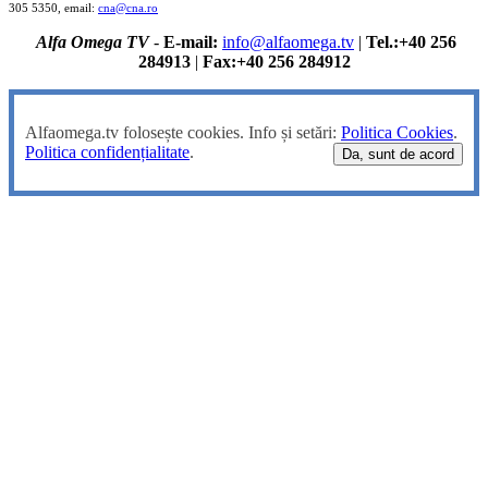
305 5350, email:
cna@cna.ro
Alfa Omega TV
-
E-mail:
info@alfaomega.tv
|
Tel.:+40 256
284913
|
Fax:+40 256 284912
Alfaomega.tv folosește cookies. Info și setări:
Politica Cookies
.
Politica confidențialitate
.
Da, sunt de acord