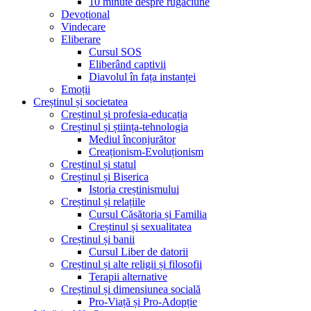
10 minute despre rugăciune
Devoțional
Vindecare
Eliberare
Cursul SOS
Eliberând captivii
Diavolul în fața instanței
Emoții
Creștinul și societatea
Creștinul și profesia-educația
Creștinul și știința-tehnologia
Mediul înconjurător
Creaționism-Evoluționism
Creștinul și statul
Creștinul și Biserica
Istoria creștinismului
Creștinul și relațiile
Cursul Căsătoria și Familia
Creștinul și sexualitatea
Creștinul și banii
Cursul Liber de datorii
Creștinul și alte religii și filosofii
Terapii alternative
Creștinul și dimensiunea socială
Pro-Viață și Pro-Adopție