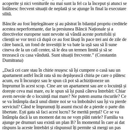
acoperite și nici veniturile nu mai sunt la fel ca la început și atunci se
întâlnesc frecvent situații de neplată și se ajunge în final la executare
silită.
Băncile au fost înțelegătoare și au păstrat în bilanțul propriu creditele
acestea neperformante, dar la presiunea Băncii Naționale și a
directivelor europene sunt nevoite să vândă aceste portofolii și
clienții se vor trezi că după ce au fost lăsați în pace trei ani de zile de
către bancă, un fond de investiții le va bate la ușă sau să îi sune
cineva de la un call center, să le dea un termen limită și să se
trezească cu casa vândută. Sunt situații frecvente.” (Constantin
Dumitrana)
„Dacă cei care stau în chirie reușesc să își cumpere o casă sau un
apartament astfel încât rata să nu depășească chiria pe care o plătesc
acum, eu îi încurajez sau le spun că pot să achiziționeze un
împrumut în acest scop. Cine are un apartament sau are o locuință și
dorește ceva mai mare, eu le spun să își pună câteva întrebări: Chiar
avem nevoie de o locuință mai mare? Ne putem asuma riscurile? Ce
se va întâmpla dacă unul dintre noi se va îmbolnăvi sau își va pierde
serviciul? Când te împrumuți îți asumi riscul de a pierde o parte din
libertate. Ești gata să faci acest lucru? Se merită prețul? Ce se va
întâmpla dacă la un moment dat nu ne vom plăti ratele? Familia va
ajunge pe drumuri sau există un plan B? În momentul în care ai dat
răspuns la aceste întrebări și răspunsul îți permite să mergi un pas