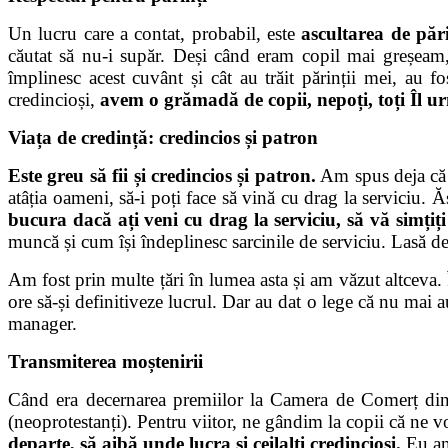
Un lucru care a contat, probabil, este
ascultarea de pări
căutat să nu-i supăr. Deși când eram copil mai greșeam, 
împlinesc acest cuvânt și cât au trăit părinții mei, au 
credincioși,
avem o grămadă de copii, nepoți, toți
Î
l u
Viața de credință: credincios și patron
Este greu să fii și credincios și patron.
Am spus deja că a
atâția oameni, să-i poți face să vină cu drag la serviciu. 
bucura dacă ați veni cu drag la serviciu, să vă simțiți 
muncă și cum își îndeplinesc sarcinile de serviciu. Lasă de
Am fost prin multe țări în lumea asta și am văzut altceva.
ore să-și definitiveze lucrul. Dar au dat o lege că nu mai 
manager.
Transmiterea moștenirii
Când era decernarea premiilor la Camera de Comerț din 
(
neoprotestanți
). Pentru viitor, ne gândim la copii că ne 
departe, să aibă unde lucra și ceilalți credincioși.
Eu am 