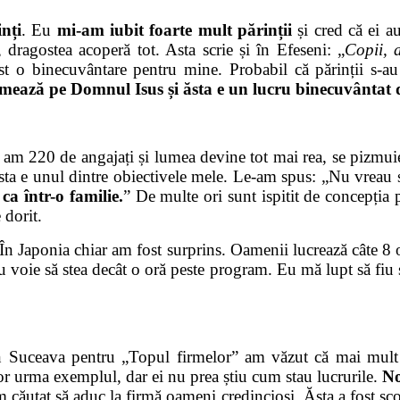
nți
. Eu
mi-am iubit foarte mult părinții
și cred că ei a
dragostea acoperă tot. Asta scrie și în Efeseni: „
Copii, 
fost o binecuvântare pentru mine. Probabil că părinții s-au
rmează pe Domnul Isus și ăsta e un lucru binecuvânta
m 220 de angajați și lumea devine tot mai rea, se pizmuiesc 
Ăsta e unul dintre obiectivele mele. Le-am spus: „Nu vreau s
ca într-o familie.
” De multe ori sunt ispitit de concepția
 dorit.
 În Japonia chiar am fost surprins. Oamenii lucrează câte 8 o
au voie să stea decât o oră peste program. Eu mă lupt să fiu 
Suceava pentru „Topul firmelor” am văzut că mai mult de
vor urma exemplul, dar ei nu prea știu cum stau lucrurile.
No
căutat să aduc la firmă oameni credincioși. Ăsta a fost sco