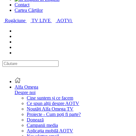
Contact
Cartea Cărților
Rugăciune
TV LIVE
AOTVi
Alfa Omega
Despre noi
Cine suntem și ce facem
Ce spun alții despre AOTV
Noutăți Alfa Omega TV
Proiecte - Cum poți fi parte?
Donează
Campanii media
Aplicația mobilă AOTV