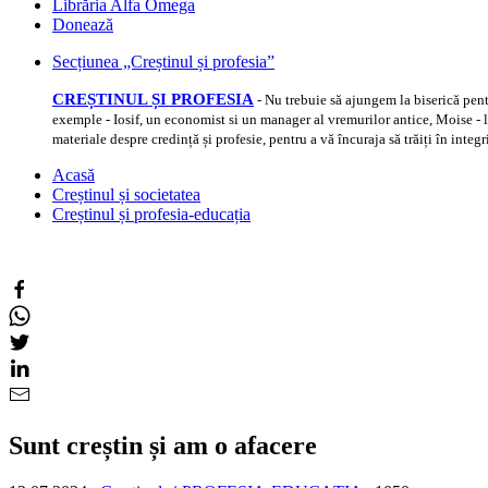
Librăria Alfa Omega
Donează
Secțiunea „Creștinul și profesia”
CREȘTINUL ȘI PROFESIA
- Nu trebuie să ajungem la biserică pent
exemple - Iosif, un economist si un manager al vremurilor antice, Moise - lid
materiale despre credință și profesie, pentru a vă încuraja să trăiți în integ
Acasă
Creștinul și societatea
Creștinul și profesia-educația
Sunt creștin și am o afacere