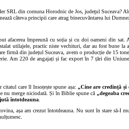
iller SRL din comuna Horodnic de Jos, judeţul Suceava? Al
onează câteva principii care atrag binecuvântarea lui Dumne
 afacerea împreună cu soția și cu doi oameni din sat. Am
alat utilajele, practic niste vechituri, dar au fost bune l
 mare firmă din județul Suceava, avem o producție de 15 tone
rie. Am 220 de angajați și fac export în 7 țări din Uniune
citatul care îl însoțește spune așa:
„Cine are credință și 
ele nu merge niciodată. Și în Biblie spune că
„degeaba cred
jută întotdeauna
.
vina, așa am crezut întotdeauna. Nu sunt în stare să-
I
mul
mulțumesc.