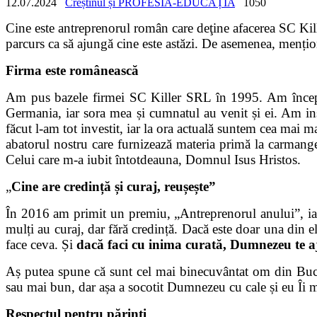
12.07.2024
Creștinul și PROFESIA-EDUCAȚIA
1050
Cine este antreprenorul român care deţine afacerea SC K
parcurs ca să ajungă cine este astăzi. De asemenea, menți
Firma este românească
Am pus bazele firmei SC Killer SRL în 1995. Am început
Germania, iar sora mea și cumnatul au venit și ei. Am inst
făcut l-am tot investit, iar la ora actuală suntem cea mai
abatorul nostru care furnizează materia primă la carmange
Celui care m-a iubit întotdeauna, Domnul Isus Hristos.
„
Cine are credință și curaj, reușește”
În 2016 am primit un premiu, „Antreprenorul anului”, iar 
mulți au curaj, dar fără credință. Dacă este doar una din 
face ceva. Și
dacă faci cu inima curată, Dumnezeu te a
Aș putea spune că sunt cel mai binecuvântat om din Buco
sau mai bun, dar așa a socotit Dumnezeu cu cale și eu
Î
i 
Respectul pentru părinți