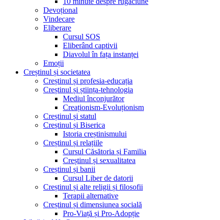
10 minute despre rugăciune
Devoțional
Vindecare
Eliberare
Cursul SOS
Eliberând captivii
Diavolul în fața instanței
Emoții
Creștinul și societatea
Creștinul și profesia-educația
Creștinul și știința-tehnologia
Mediul înconjurător
Creaționism-Evoluționism
Creștinul și statul
Creștinul și Biserica
Istoria creștinismului
Creștinul și relațiile
Cursul Căsătoria și Familia
Creștinul și sexualitatea
Creștinul și banii
Cursul Liber de datorii
Creștinul și alte religii și filosofii
Terapii alternative
Creștinul și dimensiunea socială
Pro-Viață și Pro-Adopție