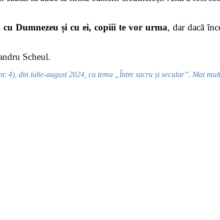
și cu Dumnezeu și cu ei, copiii te vor urma
, dar dacă înc
andru Scheul.
r. 4), din iulie-august 2024, cu tema „Între sacru și secular”. Mai mult