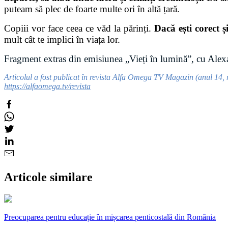
puteam să plec de foarte multe ori în altă țară.
Copiii vor face ceea ce văd la părinți.
Dacă ești corect 
mult cât te implici în viața lor.
Fragment extras din emisiunea „
Vieți în lumină
”, cu Alex
Articolul a fost publicat în revista Alfa Omega TV Magazin (anul 14, n
https://alfaomega.tv/revista
Articole similare
Preocuparea pentru educație în mișcarea penticostală din România