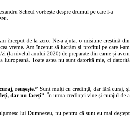
exandru Scheul vorbește despre drumul pe care l-a
zeu.
 început de la zero. Ne-a ajutat o misiune creștină din
a acea vreme. Am început să lucrăm și profitul pe care l-am
/zi (la nivelul anului 2020) de preparate din carne și avem
a Europeană. Toate astea nu sunt datorită mie, ci datorită
curaj, reușește.”
Sunt mulți cu credință, dar fără curaj, și
eți, dar nu faceți”
. În urma credinței vine și curajul de a
țumesc lui Dumnezeu, nu pentru că sunt eu mai deștept