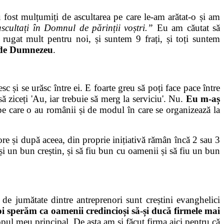
u fost mulțumiți de ascultarea pe care le-am arătat-o și am
ascultați în Domnul de părinții voștri.”
Eu am căutat să
 rugat mult pentru noi, și suntem 9 frați, și toți suntem
t de Dumnezeu
.
și se urăsc între ei. E foarte greu să poți face pace între
ă ziceți 'Au, iar trebuie să merg la serviciu'. Nu.
Eu m-aș
 pe care o au românii și de modul în care se organizează la
re și după aceea, din proprie inițiativă rămân încă 2 sau 3
și un bun creștin, și să fiu bun cu oamenii și să fiu un bun
 jumătate dintre antreprenori sunt creștini evanghelici
i sperăm ca oamenii credincioși să-și ducă firmele mai
pul meu principal. De asta am și făcut firma aici pentru că