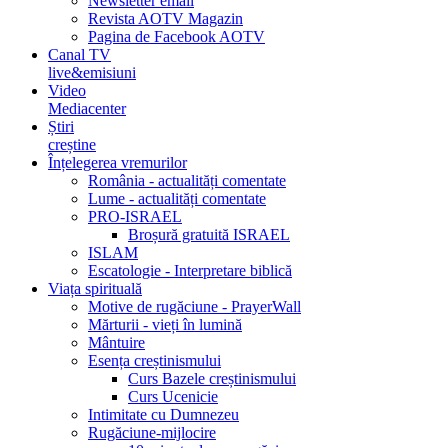
Newsletter email
Revista AOTV Magazin
Pagina de Facebook AOTV
Canal TV
live&emisiuni
Video
Mediacenter
Știri
creștine
Înțelegerea vremurilor
România - actualități comentate
Lume - actualități comentate
PRO-ISRAEL
Broșură gratuită ISRAEL
ISLAM
Escatologie - Interpretare biblică
Viața spirituală
Motive de rugăciune - PrayerWall
Mărturii - vieți în lumină
Mântuire
Esența creștinismului
Curs Bazele creștinismului
Curs Ucenicie
Intimitate cu Dumnezeu
Rugăciune-mijlocire