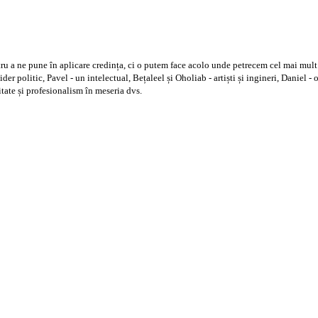
ru a ne pune în aplicare credința, ci o putem face acolo unde petrecem cel mai mult 
er politic, Pavel - un intelectual, Bețaleel și Oholiab - artiști și ingineri, Daniel - 
ritate și profesionalism în meseria dvs.