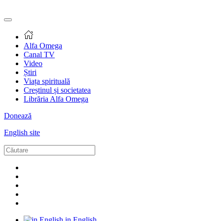
Alfa Omega
Canal TV
Video
Știri
Viața spirituală
Creștinul și societatea
Librăria Alfa Omega
Donează
English site
in English