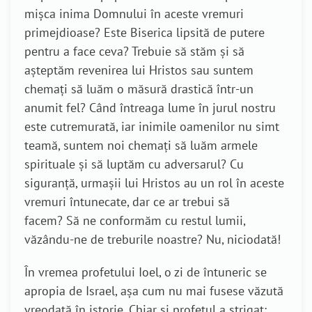
mișca inima Domnului în aceste vremuri
primejdioase? Este Biserica lipsită de putere
pentru a face ceva? Trebuie să stăm și să
așteptăm revenirea lui Hristos sau suntem
chemați să luăm o măsură drastică într-un
anumit fel? Când întreaga lume în jurul nostru
este cutremurată, iar inimile oamenilor nu simt
teamă, suntem noi chemați să luăm armele
spirituale și să luptăm cu adversarul? Cu
siguranță, urmașii lui Hristos au un rol în aceste
vremuri întunecate, dar ce ar trebui să
facem? Să ne conformăm cu restul lumii,
văzându-ne de treburile noastre? Nu, niciodată!
În vremea profetului Ioel, o zi de întuneric se
apropia de Israel, așa cum nu mai fusese văzută
vreodată în istorie. Chiar și profetul a strigat: