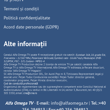
Termeni și condiții
Politică confidențialitate
Acord date personale (GDPR)
Alte informații
Canalul Alfa Omega TV poate fi recepționat gratuit via satelit:
Eutelsat 16A, 16 grade Est,
Frecventa – 12.567 Mhz, Polarizare
Vertica
lă, Symbol rate - 16.667 ks/s, Modulație: DVB-
S2,8PSK, FEC - 3/5, Codare - MPEG-4
.
Alfa Omega TV Production deține 2 licențe de emisie TV pe satelit: canalele Alfa
Omega TV și Alfa Omega TV Internațional. Alfa Omega TV editeaza, la fiecare doua luni,
revista: "Alfa Omega TV Magazin".
SC Alfa Omega TV Production SRL, Str Aurel Pop nr. 8, Timisoara. Reprezentant legal și
asociat unic: Pețan Tudor. Conducerea societății: Pețan Tudor: director general,
coodonator programe; Pețan Mirela: director executiv;
Cod de conduită profesională
Organismul de reglementare sau de supraveghere competent este Consiliul National al
Audiovizualului (CNA), cu sediul in Bd. Libertatii nr.14, sector 5, Bucuresti, tel: 40 (0)21
305 5350, email:
cna@cna.ro
Alfa Omega TV
-
E-mail:
info@alfaomega.tv
|
Tel.:+40
256 284913
|
Fax:+40 256 284912