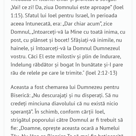
„Vai! ce zi! Da, ziua Domnului este aproape” (Ioel
1:15). Sfatul lui Ioel pentru Israel, în perioada
aceea întunecată, era: „Dar chiar acum”, zice
Domnul, „întoarceţi-vă la Mine cu toată inima, cu
post, cu plânset şi bocet! Sfâşiaţi-vă inimile, nu
hainele, şi întoarceţi-vă la Domnul Dumnezeul
vostru. Căci El este milostiv şi plin de îndurare,
îndelung răbdător şi bogat în bunătate şi-I pare
rău de relele pe care le trimite." (Ioel 2:12-13)
Aceasta a fost chemarea lui Dumnezeu pentru
Biserică: „Nu descurajați și nu disperați. Să nu
credeți minciuna diavolului că nu există nicio
speranță”. În schimb, conform cărții Ioel,
strigătul poporului către Domnul ar fi trebuit să
fie: „Doamne, oprește aceasta ocară a Numelui