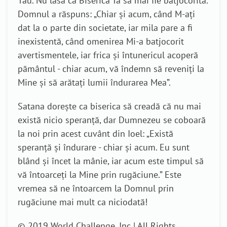
Tău. Nu lăsa ca Biserica Ta să mai fie batjocorită.
Domnul a răspuns: „Chiar și acum, când M-ați
dat la o parte din societate, iar mila pare a fi
inexistentă, când omenirea Mi-a batjocorit
avertismentele, iar frica și întunericul acoperă
pământul - chiar acum, vă îndemn să reveniți la
Mine și să arătați lumii îndurarea Mea”.
Satana dorește ca biserica să creadă că nu mai
există nicio speranță, dar Dumnezeu se coboară
la noi prin acest cuvânt din Ioel: „Există
speranță și îndurare - chiar și acum. Eu sunt
blând și încet la mânie, iar acum este timpul să
vă întoarceți la Mine prin rugăciune.” Este
vremea să ne întoarcem la Domnul prin
rugăciune mai mult ca niciodată!
© 2019 World Challenge, Inc | All Rights