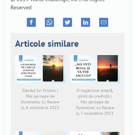
Reserved
Articole similare
Gândul lui Hristos |
O rugăciune simplă,
Mai aproape de
plină de credință |
Dumnezeu cu fiecare
Mai aproape de
zi, 6 noiembrie 2023
Dumnezeu cu fiecare
zi, 7 noiembrie 2023