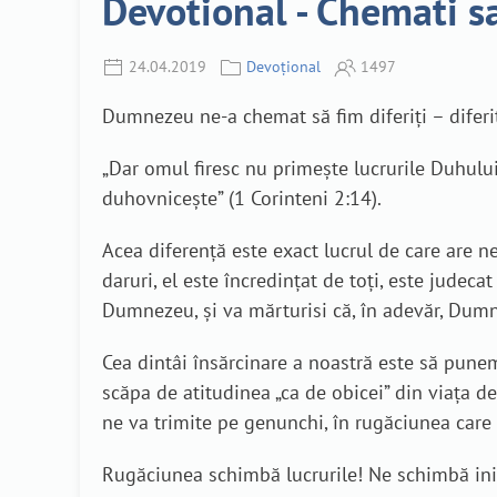
Devotional - Chemati sa
24.04.2019
Devoțional
1497
Dumnezeu ne-a chemat să fim diferiți – diferi
„Dar omul firesc nu primește lucrurile Duhului
duhovnicește” (1 Corinteni 2:14).
Acea diferență este exact lucrul de care are n
daruri, el este încredințat de toți, este judeca
Dumnezeu, și va mărturisi că, în adevăr, Dumne
Cea dintâi însărcinare a noastră este să pune
scăpa de atitudinea „ca de obicei” din viața de 
ne va trimite pe genunchi, în rugăciunea car
Rugăciunea schimbă lucrurile! Ne schimbă inimil