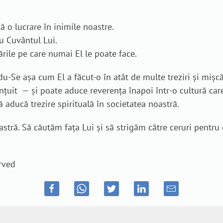
 o lucrare în inimile noastre.
ru Cuvântul Lui.
rile pe care numai El le poate face.
e așa cum El a făcut-o în atât de multe treziri și mișcări
nțuit — și poate aduce reverența înapoi într-o cultură care 
ă aducă trezire spirituală în societatea noastră.
tră. Să căutăm fața Lui și să strigăm către ceruri pentru
rved