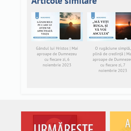
Articole similare
Gândul lui Hristos | Mai
O rugăciune simplă,
aproape de Dumnezeu
plină de credință | M
cu fiecare zi, 6
aproape de Dumneze
noiembrie 2023
cu fiecare zi, 7
noiembrie 2023