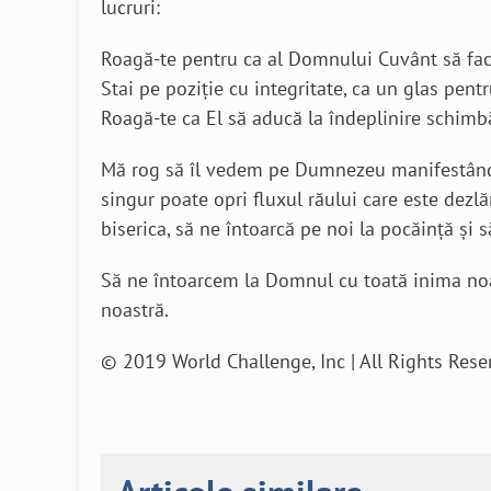
lucruri:
Roagă-te pentru ca al Domnului Cuvânt să facă
Stai pe poziție cu integritate, ca un glas pent
Roagă-te ca El să aducă la îndeplinire schimbă
Mă rog să îl vedem pe Dumnezeu manifestându-S
singur poate opri fluxul răului care este dezlă
biserica, să ne întoarcă pe noi la pocăință și s
Să ne întoarcem la Domnul cu toată inima noas
noastră.
© 2019 World Challenge, Inc | All Rights Rese