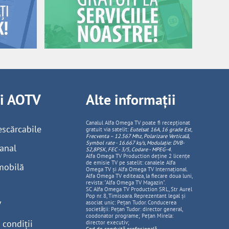
ii AOTV
Alte informații
Canalul Alfa Omega TV poate fi recepționat
escărcabile
gratuit via satelit:
Eutelsat 16A, 16 grade Est,
Frecventa – 12.567 Mhz, Polarizare
Vertica
lă,
Symbol rate - 16.667 ks/s, Modulație: DVB-
anal
S2,8PSK, FEC - 3/5, Codare - MPEG-4
.
Alfa Omega TV Production deține 2 licențe
de emisie TV pe satelit: canalele Alfa
mobilă
Omega TV și Alfa Omega TV Internațional.
Alfa Omega TV editeaza, la fiecare doua luni,
revista: "Alfa Omega TV Magazin".
SC Alfa Omega TV Production SRL, Str Aurel
Pop nr. 8, Timisoara. Reprezentant legal și
V
asociat unic: Pețan Tudor. Conducerea
societății: Pețan Tudor: director general,
coodonator programe; Pețan Mirela:
 condiții
director executiv;