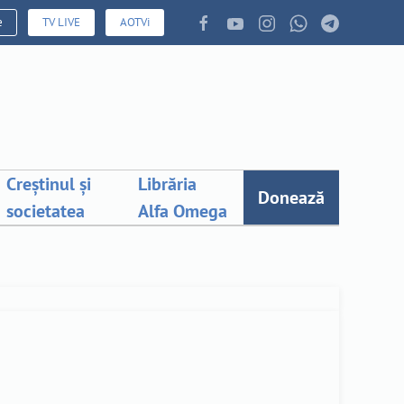
e
TV LIVE
AOTVi
Creștinul și
Librăria
Donează
societatea
Alfa Omega