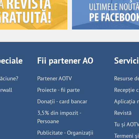
peciale
Fii partener AO
Servic
găciune?
Partener AOTV
Resurse d
rwall
Proiecte - fii parte
Recepție c
Donații - card bancar
Aplicația 
3,5% din impozit -
Revistă
Persoane
Tu și AOT
Publicitate - Organizații
Termeni și