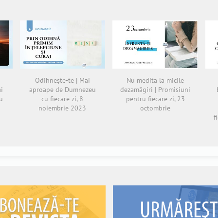
Odihnește-te | Mai
Nu medita la micile
ai
aproape de Dumnezeu
dezamăgiri | Promisiuni
u
cu fiecare zi, 8
pentru fiecare zi, 23
noiembrie 2023
octombrie
f