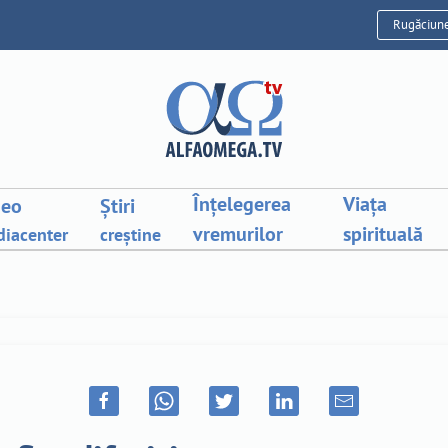
Rugăciun
Înțelegerea
Viața
deo
Știri
vremurilor
spirituală
iacenter
creștine