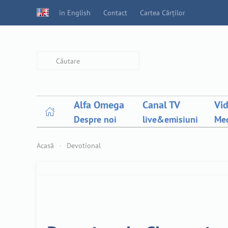
in English
Contact
Cartea Cărților
Type 2 or more characters for
results.
Alfa Omega
Canal TV
Vi
Despre noi
live&emisiuni
Med
Acasă
Devotional