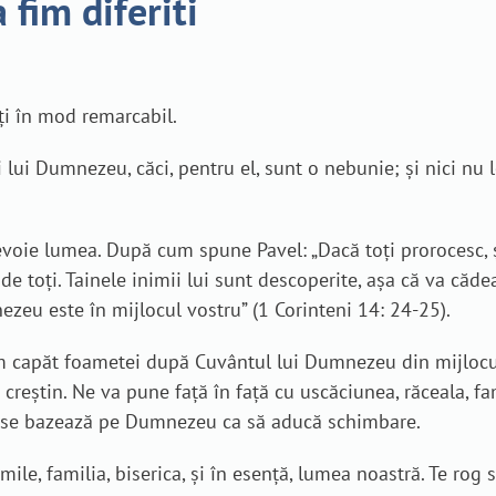
 fim diferiti
ți în mod remarcabil.
 lui Dumnezeu, căci, pentru el, sunt o nebunie; și nici nu 
evoie lumea. După cum spune Pavel: „Dacă toți prorocesc, 
t de toți. Tainele inimii lui sunt descoperite, așa că va căde
zeu este în mijlocul vostru” (1 Corinteni 14: 24-25).
m capăt foametei după Cuvântul lui Dumnezeu din mijlocul
creștin. Ne va pune față în față cu uscăciunea, răceala, fami
e se bazează pe Dumnezeu ca să aducă schimbare.
e, familia, biserica, și în esență, lumea noastră. Te rog să