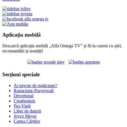
Aplicația mobilă
Descarcă aplicația mobilă „Alfa Omega TV” și fii la curent cu știri,
recomandări și noutăți!
Secțiuni speciale
Ai nevoie de rugăciune?
Rugaciune-Prayerwall
Devoțional
Creaționism
Pro-Viață
Liber de datorii
Joyce Meyer
Cartea Cărților