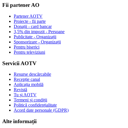
Fii partener AO
Partener AOTV
Proiecte - fii parte
Donații - card bancar
3,5% din impozit - Persoane
Publicitate - Organizații
Sponsorizare - Organizații
Pentru biserici
Pentru televiziuni
Servicii AOTV
Resurse descărcabile
Recepție canal
Aplicația mobilă
Revistă
Tu și AOTV
Termeni și condiții
Politică confidențialitate
Acord date personale (GDPR)
Alte informații