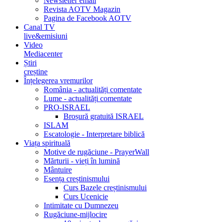
Newsletter email
Revista AOTV Magazin
Pagina de Facebook AOTV
Canal TV
live&emisiuni
Video
Mediacenter
Știri
creștine
Înțelegerea vremurilor
România - actualități comentate
Lume - actualități comentate
PRO-ISRAEL
Broșură gratuită ISRAEL
ISLAM
Escatologie - Interpretare biblică
Viața spirituală
Motive de rugăciune - PrayerWall
Mărturii - vieți în lumină
Mântuire
Esența creștinismului
Curs Bazele creștinismului
Curs Ucenicie
Intimitate cu Dumnezeu
Rugăciune-mijlocire