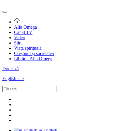
Alfa Omega
Canal TV
Video
Știri
Viața spirituală
Creștinul și societatea
Librăria Alfa Omega
Donează
English site
in English