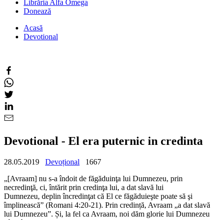
Librăria Alfa Omega
Donează
Acasă
Devotional
Devotional - El era puternic in credinta
28.05.2019
Devoțional
1667
„[Avraam] nu s-a îndoit de făgăduinţa lui Dumnezeu, prin
necredinţă, ci, întărit prin credinţa lui, a dat slavă lui
Dumnezeu, deplin încredinţat că El ce făgăduieşte poate să şi
împlinească” (Romani 4:20-21). Prin credință, Avraam „a dat slavă
lui Dumnezeu”. Și, la fel ca Avraam, noi dăm glorie lui Dumnezeu