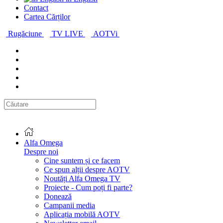
Contact
Cartea Cărților
Rugăciune
TV LIVE
AOTVi
Alfa Omega
Despre noi
Cine suntem și ce facem
Ce spun alții despre AOTV
Noutăți Alfa Omega TV
Proiecte - Cum poți fi parte?
Donează
Campanii media
Aplicația mobilă AOTV