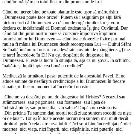
când îmbrățișăm cu totul fiecare din promisiunile Lui.
Când ne merge bine pe toate planurile este ușor să mărturisim
„Dumnezeu poate face orice!” Putem să-i asigurăm pe alții fără
niciun efort că Dumnezeu va răspunde rugăciunilor lor și vom
declara cu îndrăzneală că Domnul totdeauna Își ține Cuvântul. Dar
când tot din jurul nostru pare să conspire împotriva împlinirii
promisiunilor lui Dumnezeu — când toate dovezile fizice par mai
mult a fi mânia lui Dumnezeu decât recompensa Lui — Duhul Sfânt
Se înalță înlăuntrul nostru cu adevărate cuvinte de mângâiere: „Ține-
te tare! Încrede-te în El! Nu ești despărțit de dragostea lui
Dumnezeu. El este la lucru în situația ta, așa că nu șovăi. În schimb,
înalță-te și luptă lupta cea bună a credinței”.
Meditează la următorul pasaj puternic de la apostolul Pavel. El ne
aduce aminte de nesfârșita credincioșie a lui Dumnezeu în fiecare
situație, în fiecare moment al încercării noastre:
„Cine ne va despărţi pe noi de dragostea lui Hristos? Necazul sau
strâmtorarea, sau prigonirea, sau foametea, sau lipsa de
îmbrăcăminte, sau primejdia, sau sabia? După cum este scris:
„Din pricina Ta suntem daţi morţii toată ziua; suntem socotiţi ca nişte
oi de tăiat”. Totuşi în toate aceste lucruri noi suntem mai mult decât
biruitori, prin Acela care ne-a iubit. Căci sunt bine încredinţat că nici
moartea, nici viaţa, nici îngerii, nici stăpânirile, nici puterile, nici