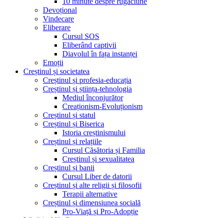
10 minute despre rugăciune
Devoțional
Vindecare
Eliberare
Cursul SOS
Eliberând captivii
Diavolul în fața instanței
Emoții
Creștinul și societatea
Creștinul și profesia-educația
Creștinul și știința-tehnologia
Mediul înconjurător
Creaționism-Evoluționism
Creștinul și statul
Creștinul și Biserica
Istoria creștinismului
Creștinul și relațiile
Cursul Căsătoria și Familia
Creștinul și sexualitatea
Creștinul și banii
Cursul Liber de datorii
Creștinul și alte religii și filosofii
Terapii alternative
Creștinul și dimensiunea socială
Pro-Viață și Pro-Adopție