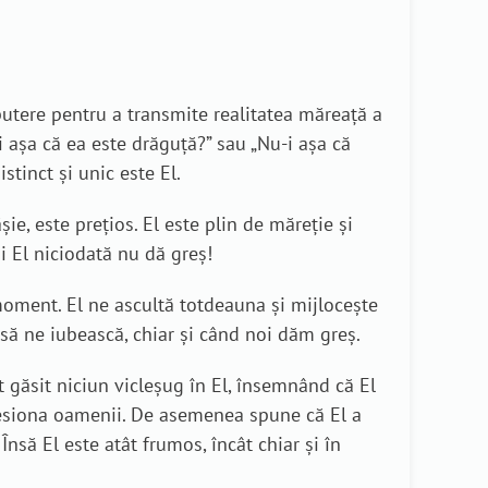
putere pentru a transmite realitatea măreață a
i așa că ea este drăguță?” sau „Nu-i așa că
stinct și unic este El.
ie, este prețios. El este plin de măreție și
i El niciodată nu dă greș!
 moment. El ne ascultă totdeauna și mijlocește
 să ne iubească, chiar și când noi dăm greș.
st găsit niciun vicleșug în El, însemnând că El
resiona oamenii. De asemenea spune că El a
Însă El este atât frumos, încât chiar și în