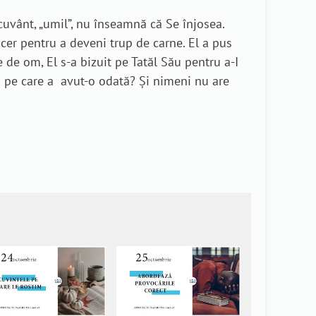
 cuvânt, „umil”, nu înseamnă că Se înjosea.
cer pentru a deveni trup de carne. El a pus
 de om, El s-a bizuit pe Tatăl Său pentru a-I
ea pe care a avut-o odată? Și nimeni nu are