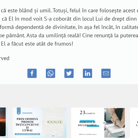
ă este blând și umil. Totuși, felul în care folosește acest
 că El în mod voit S-a coborât din locul Lui de drept dinn 
ormă dependentă de divinitate, în așa fel încât, în calitate
e pe pământ. Asta da umilință reală! Cine renunță la puter
 El a făcut este atât de frumos!
rved