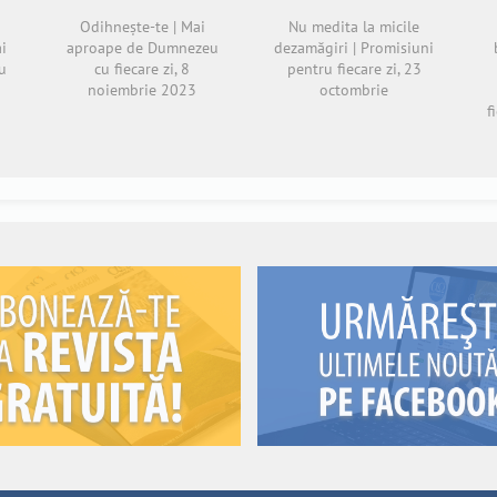
Odihnește-te | Mai
Nu medita la micile
ai
aproape de Dumnezeu
dezamăgiri | Promisiuni
u
cu fiecare zi, 8
pentru fiecare zi, 23
noiembrie 2023
octombrie
f