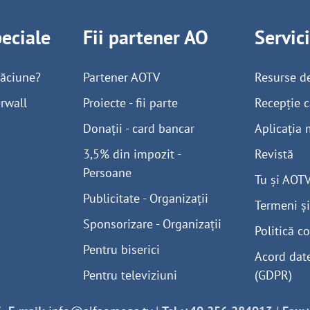
peciale
Fii partener AO
Servic
găciune?
Partener AOTV
Resurse d
rwall
Proiecte - fii parte
Recepție c
Donații - card bancar
Aplicația 
3,5% din impozit -
Revistă
Persoane
Tu și AOT
Publicitate - Organizații
Termeni și
Sponsorizare - Organizații
Politică co
Pentru biserici
Acord dat
Pentru televiziuni
(GDPR)