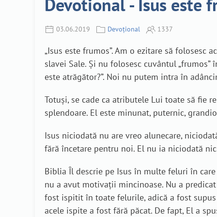
Devotional - Isus este 
03.06.2019
Devoțional
1337
„Isus este frumos”. Am o ezitare să folosesc a
slavei Sale. Și nu folosesc cuvântul „frumos” î
este atrăgător?”. Noi nu putem intra în adâncim
Totuși, se cade ca atributele Lui toate să fie 
splendoare. El este minunat, puternic, grandios
Isus niciodată nu are vreo alunecare, niciodat
fără încetare pentru noi. El nu ia niciodată ni
Biblia Îl descrie pe Isus în multe feluri în ca
nu a avut motivații mincinoase. Nu a predica
fost ispitit în toate felurile, adică a fost sup
acele ispite a fost fără păcat. De fapt, El a spu