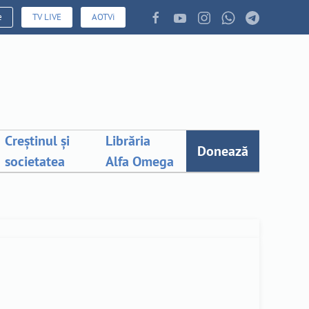
e
TV LIVE
AOTVi
Creștinul și
Librăria
Donează
societatea
Alfa Omega