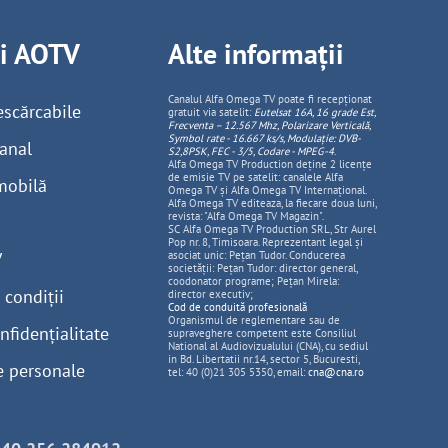
ii AOTV
Alte informații
Canalul Alfa Omega TV poate fi recepționat
escărcabile
gratuit via satelit:
Eutelsat 16A, 16 grade Est,
Frecventa – 12.567 Mhz, Polarizare
Vertica
lă,
Symbol rate - 16.667 ks/s, Modulație: DVB-
anal
S2,8PSK, FEC - 3/5, Codare - MPEG-4
.
Alfa Omega TV Production deține 2 licențe
de emisie TV pe satelit: canalele Alfa
mobilă
Omega TV și Alfa Omega TV Internațional.
Alfa Omega TV editeaza, la fiecare doua luni,
revista: "Alfa Omega TV Magazin".
SC Alfa Omega TV Production SRL, Str Aurel
Pop nr. 8, Timisoara. Reprezentant legal și
V
asociat unic: Pețan Tudor. Conducerea
societății: Pețan Tudor: director general,
coodonator programe; Pețan Mirela:
 condiții
director executiv;
Cod de conduită profesională
Organismul de reglementare sau de
nfidențialitate
supraveghere competent este Consiliul
National al Audiovizualului (CNA), cu sediul
in Bd. Libertatii nr.14, sector 5, Bucuresti,
e personale
tel: 40 (0)21 305 5350, email:
cna@cna.ro