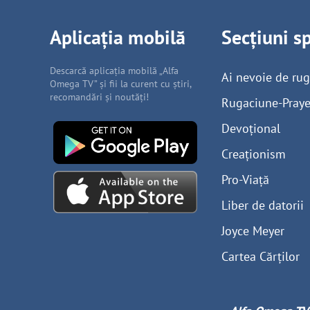
Aplicația mobilă
Secțiuni s
Descarcă aplicația mobilă „Alfa
Ai nevoie de ru
Omega TV” și fii la curent cu știri,
recomandări și noutăți!
Rugaciune-Praye
Devoțional
Creaționism
Pro-Viață
Liber de datorii
Joyce Meyer
Cartea Cărților