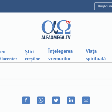
Rugăciun
Înțelegerea
Viața
deo
Știri
vremurilor
spirituală
iacenter
creștine