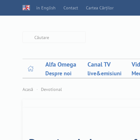
in English
Contact
Cartea Cărților
Type 2 or more characters for
results.
Alfa Omega
Canal TV
Vi
Despre noi
live&emisiuni
Med
Acasă
Devotional