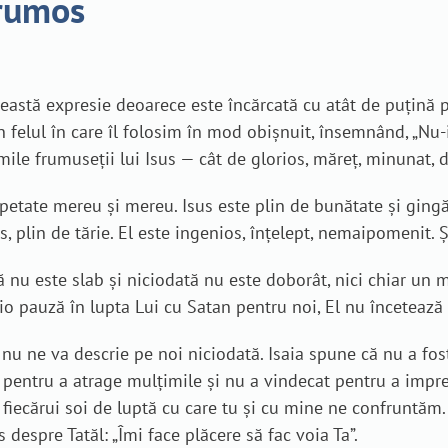
frumos
ceastă expresie deoarece este încărcată cu atât de puțină 
n felul în care îl folosim în mod obișnuit, însemnând, „Nu-
ile frumuseții lui Isus — cât de glorios, măreț, minunat, di
repetate mereu și mereu. Isus este plin de bunătate și gingăș
, plin de tărie. El este ingenios, înțelept, nemaipomenit. Ș
ă nu este slab și niciodată nu este doborât, nici chiar un
cio pauză în lupta Lui cu Satan pentru noi, El nu încetează
re nu ne va descrie pe noi niciodată. Isaia spune că nu a fo
t pentru a atrage mulțimile și nu a vindecat pentru a imp
us fiecărui soi de luptă cu care tu și cu mine ne confruntăm. 
s despre Tatăl: „Îmi face plăcere să fac voia Ta”.