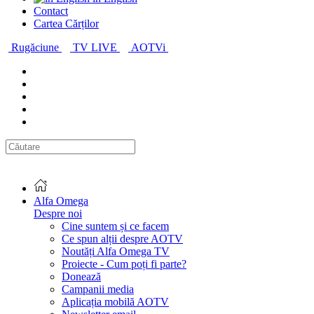
Contact
Cartea Cărților
Rugăciune
TV LIVE
AOTVi
Alfa Omega
Despre noi
Cine suntem și ce facem
Ce spun alții despre AOTV
Noutăți Alfa Omega TV
Proiecte - Cum poți fi parte?
Donează
Campanii media
Aplicația mobilă AOTV