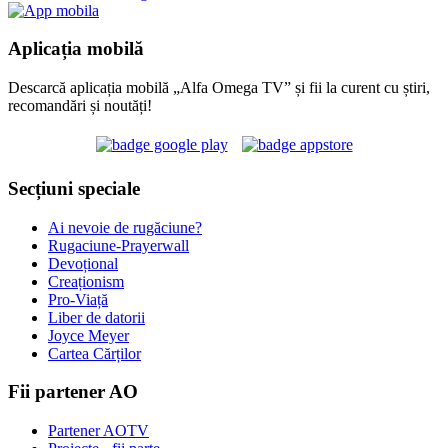
Aplicația mobilă
Descarcă aplicația mobilă „Alfa Omega TV” și fii la curent cu știri,
recomandări și noutăți!
Secțiuni speciale
Ai nevoie de rugăciune?
Rugaciune-Prayerwall
Devoțional
Creaționism
Pro-Viață
Liber de datorii
Joyce Meyer
Cartea Cărților
Fii partener AO
Partener AOTV