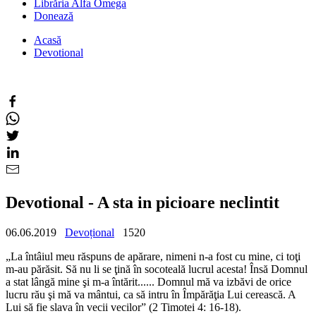
Librăria Alfa Omega
Donează
Acasă
Devotional
Devotional - A sta in picioare neclintit
06.06.2019
Devoțional
1520
„La întâiul meu răspuns de apărare, nimeni n-a fost cu mine, ci toţi
m-au părăsit. Să nu li se ţină în socoteală lucrul acesta! Însă Domnul
a stat lângă mine şi m-a întărit...... Domnul mă va izbăvi de orice
lucru rău şi mă va mântui, ca să intru în Împărăţia Lui cerească. A
Lui să fie slava în vecii vecilor” (2 Timotei 4: 16-18).