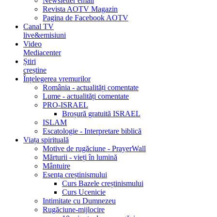
Newsletter email
Revista AOTV Magazin
Pagina de Facebook AOTV
Canal TV
live&emisiuni
Video
Mediacenter
Știri
creștine
Înțelegerea vremurilor
România - actualități comentate
Lume - actualități comentate
PRO-ISRAEL
Broșură gratuită ISRAEL
ISLAM
Escatologie - Interpretare biblică
Viața spirituală
Motive de rugăciune - PrayerWall
Mărturii - vieți în lumină
Mântuire
Esența creștinismului
Curs Bazele creștinismului
Curs Ucenicie
Intimitate cu Dumnezeu
Rugăciune-mijlocire