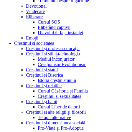
10 minute despre rugăciune
Devoțional
Vindecare
Eliberare
Cursul SOS
Eliberând captivii
Diavolul în fața instanței
Emoții
Creștinul și societatea
Creștinul și profesia-educația
Creștinul și știința-tehnologia
Mediul înconjurător
Creaționism-Evoluționism
Creștinul și statul
Creștinul și Biserica
Istoria creștinismului
Creștinul și relațiile
Cursul Căsătoria și Familia
Creștinul și sexualitatea
Creștinul și banii
Cursul Liber de datorii
Creștinul și alte religii și filosofii
Terapii alternative
Creștinul și dimensiunea socială
Pro-Viață și Pro-Adopție