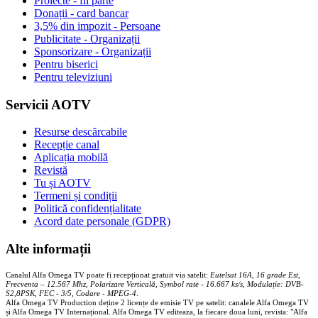
Proiecte - fii parte
Donații - card bancar
3,5% din impozit - Persoane
Publicitate - Organizații
Sponsorizare - Organizații
Pentru biserici
Pentru televiziuni
Servicii AOTV
Resurse descărcabile
Recepție canal
Aplicația mobilă
Revistă
Tu și AOTV
Termeni și condiții
Politică confidențialitate
Acord date personale (GDPR)
Alte informații
Canalul Alfa Omega TV poate fi recepționat gratuit via satelit:
Eutelsat 16A, 16 grade Est,
Frecventa – 12.567 Mhz, Polarizare
Vertica
lă, Symbol rate - 16.667 ks/s, Modulație: DVB-
S2,8PSK, FEC - 3/5, Codare - MPEG-4
.
Alfa Omega TV Production deține 2 licențe de emisie TV pe satelit: canalele Alfa Omega TV
și Alfa Omega TV Internațional. Alfa Omega TV editeaza, la fiecare doua luni, revista: "Alfa