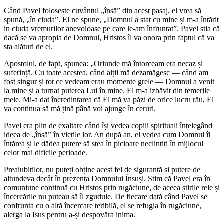
Când Pavel folosește cuvântul „însă” din acest pasaj, el vrea să
spună, „în ciuda”. El ne spune, „Domnul a stat cu mine și m-a întărit
in ciuda vremurilor anevoioase pe care le-am înfruntat”. Pavel știa că
dacă se va apropia de Domnul, Hristos îl va onora prin faptul că va
sta alături de el.
Apostolul, de fapt, spunea: „Oriunde mă întorceam era necaz și
suferință. Cu toate acestea, când alții mă dezamăgesc — când am
fost singur și tot ce vedeam erau momente grele — Domnul a venit
la mine și a turnat puterea Lui în mine. El m-a izbăvit din temerile
mele. Mi-a dat încredințarea că El mă va păzi de orice lucru rău, El
va continua să mă țină până voi ajunge în ceruri.
Pavel era plin de exaltare când își vedea copiii spirituali înțelegând
ideea de „însă” în viețile lor. An după an, el vedea cum Domnul îi
întărea și le dădea putere să stea în picioare neclintiți în mijlocul
celor mai dificile perioade.
Preaiubiților, nu puteți obține acest fel de siguranță și putere de
altundeva decât în prezența Domnului Însuși. Știm că Pavel era în
comuniune continuă cu Hristos prin rugăciune, de aceea știrile rele și
încercările nu puteau să îl zguduie. De fiecare dată când Pavel se
confrunta cu o altă încercare teribilă, el se refugia în rugăciune,
alerga la Isus pentru a-și despovăra inima.