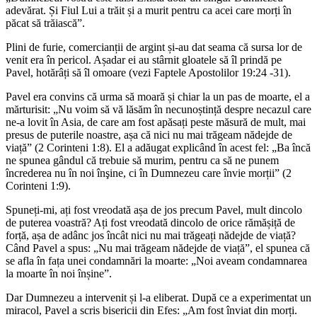
adevărat. Și Fiul Lui a trăit și a murit pentru ca acei care morți în
păcat să trăiască”.
Plini de furie, comercianții de argint și-au dat seama că sursa lor de
venit era în pericol. Așadar ei au stârnit gloatele să îl prindă pe
Pavel, hotărâți să îl omoare (vezi Faptele Apostolilor 19:24 -31).
Pavel era convins că urma să moară și chiar la un pas de moarte, el a
mărturisit: „Nu voim să vă lăsăm în necunoștință despre necazul care
ne-a lovit în Asia, de care am fost apăsați peste măsură de mult, mai
presus de puterile noastre, așa că nici nu mai trăgeam nădejde de
viață” (2 Corinteni 1:8). El a adăugat explicând în acest fel: „Ba încă
ne spunea gândul că trebuie să murim, pentru ca să ne punem
încrederea nu în noi înşine, ci în Dumnezeu care învie morții” (2
Corinteni 1:9).
Spuneți-mi, ați fost vreodată așa de jos precum Pavel, mult dincolo
de puterea voastră? Ați fost vreodată dincolo de orice rămășiță de
forță, așa de adânc jos încât nici nu mai trăgeați nădejde de viață?
Când Pavel a spus: „Nu mai trăgeam nădejde de viață”, el spunea că
se afla în fața unei condamnări la moarte: „Noi aveam condamnarea
la moarte în noi înșine”.
Dar Dumnezeu a intervenit și l-a eliberat. După ce a experimentat un
miracol, Pavel a scris bisericii din Efes: „Am fost înviat din morți.