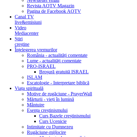
Newsletter email
Revista AOTV Magazin
Pagina de Facebook AOTV
Canal TV
live&emisiuni
Video
Mediacenter
Știri
creștine
Înțelegerea vremurilor
România - actualități comentate
Lume - actualități comentate
PRO-ISRAEL
Broșură gratuită ISRAEL
ISLAM
Escatologie - Interpretare biblică
Viața spirituală
Motive de rugăciune - PrayerWall
Mărturii - vieți în lumină
Mântuire
Esența creștinismului
Curs Bazele creștinismului
Curs Ucenicie
Intimitate cu Dumnezeu
Rugăciune-mijlocire