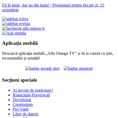
Fii în lume, dar nu din lume! | Promisiuni pentru fiecare zi, 25
octombrie
Aplicația mobilă
Descarcă aplicația mobilă „Alfa Omega TV” și fii la curent cu știri,
recomandări și noutăți!
Secțiuni speciale
Ai nevoie de rugăciune?
Rugaciune-Prayerwall
Devoțional
Creaționism
Pro-Viață
Liber de datorii