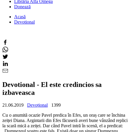
Librăria Alfa Omega
Donează
Acasă
Devotional
Devotional - El este credincios sa
izbaveasca
21.06.2019
Devoțional
1399
Cu o anumită ocazie Pavel predica în Efes, un oraș care se închina
zeiței Diana. Argintarii din Efes făcuseră averi bune vânzând replici
la scară mică a zeiței. Dar când Pavel intră în scenă, el a predicat:
„Dumnezeul vostru este fals. Există doar un singur Dumnezeu