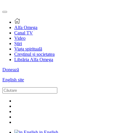
Alfa Omega
Canal TV
Video
Știri
Viața spirituală
Creștinul și societatea
Librăria Alfa Omega
Donează
English site
in English