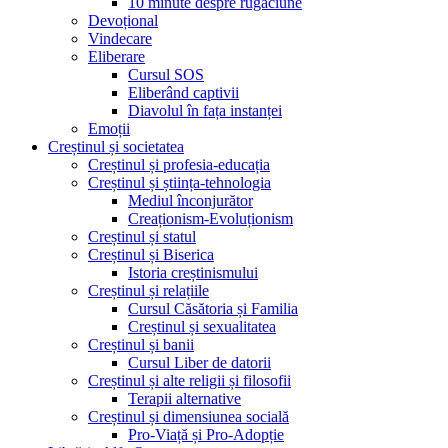
10 minute despre rugăciune
Devoțional
Vindecare
Eliberare
Cursul SOS
Eliberând captivii
Diavolul în fața instanței
Emoții
Creștinul și societatea
Creștinul și profesia-educația
Creștinul și știința-tehnologia
Mediul înconjurător
Creaționism-Evoluționism
Creștinul și statul
Creștinul și Biserica
Istoria creștinismului
Creștinul și relațiile
Cursul Căsătoria și Familia
Creștinul și sexualitatea
Creștinul și banii
Cursul Liber de datorii
Creștinul și alte religii și filosofii
Terapii alternative
Creștinul și dimensiunea socială
Pro-Viață și Pro-Adopție