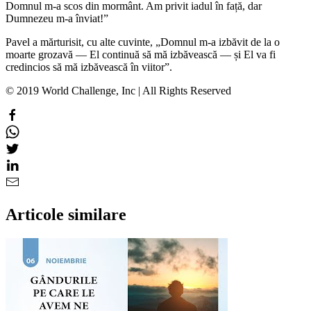
Domnul m-a scos din mormânt. Am privit iadul în față, dar
Dumnezeu m-a înviat!”
Pavel a mărturisit, cu alte cuvinte, „Domnul m-a izbăvit de la o
moarte grozavă — El continuă să mă izbăvească — și El va fi
credincios să mă izbăvească în viitor”.
© 2019 World Challenge, Inc | All Rights Reserved
Articole similare