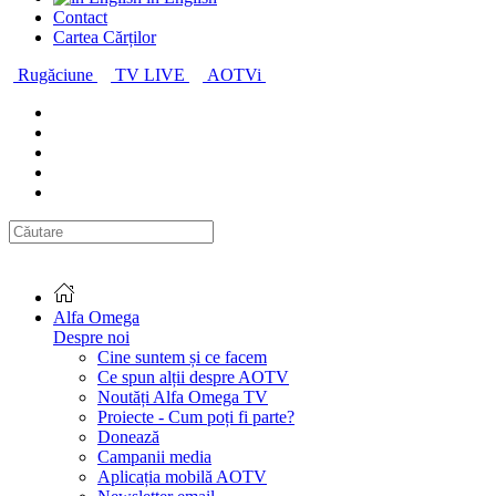
Contact
Cartea Cărților
Rugăciune
TV LIVE
AOTVi
Alfa Omega
Despre noi
Cine suntem și ce facem
Ce spun alții despre AOTV
Noutăți Alfa Omega TV
Proiecte - Cum poți fi parte?
Donează
Campanii media
Aplicația mobilă AOTV