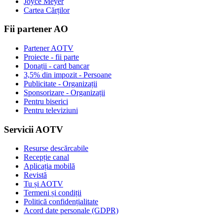
Joyce Meyer
Cartea Cărților
Fii partener AO
Partener AOTV
Proiecte - fii parte
Donații - card bancar
3,5% din impozit - Persoane
Publicitate - Organizații
Sponsorizare - Organizații
Pentru biserici
Pentru televiziuni
Servicii AOTV
Resurse descărcabile
Recepție canal
Aplicația mobilă
Revistă
Tu și AOTV
Termeni și condiții
Politică confidențialitate
Acord date personale (GDPR)