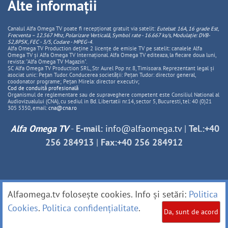
Alte informații
Canalul Alfa Omega TV poate fi recepționat gratuit via satelit:
Eutelsat 16A, 16 grade Est,
Frecventa – 12.567 Mhz, Polarizare
Vertica
lă, Symbol rate - 16.667 ks/s, Modulație: DVB-
S2,8PSK, FEC - 3/5, Codare - MPEG-4
.
Alfa Omega TV Production deține 2 licențe de emisie TV pe satelit: canalele Alfa
Omega TV și Alfa Omega TV Internațional. Alfa Omega TV editeaza, la fiecare doua luni,
revista: "Alfa Omega TV Magazin".
SC Alfa Omega TV Production SRL, Str Aurel Pop nr. 8, Timisoara. Reprezentant legal și
asociat unic: Pețan Tudor. Conducerea societății: Pețan Tudor: director general,
coodonator programe; Pețan Mirela: director executiv;
Cod de conduită profesională
Organismul de reglementare sau de supraveghere competent este Consiliul National al
Audiovizualului (CNA), cu sediul in Bd. Libertatii nr.14, sector 5, Bucuresti, tel: 40 (0)21
305 5350, email:
cna@cna.ro
Alfa Omega TV
-
E-mail:
info@alfaomega.tv
|
Tel.:+40
256 284913
|
Fax:+40 256 284912
Alfaomega.tv folosește cookies. Info și setări:
Politica
Cookies
.
Politica confidențialitate
.
Da, sunt de acord