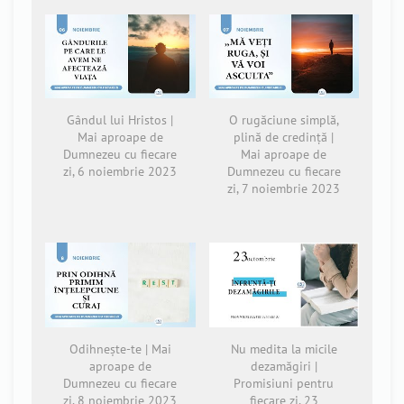
Gândul lui Hristos |
O rugăciune simplă,
Mai aproape de
plină de credință |
Dumnezeu cu fiecare
Mai aproape de
zi, 6 noiembrie 2023
Dumnezeu cu fiecare
zi, 7 noiembrie 2023
Odihnește-te | Mai
Nu medita la micile
aproape de
dezamăgiri |
Dumnezeu cu fiecare
Promisiuni pentru
zi, 8 noiembrie 2023
fiecare zi, 23