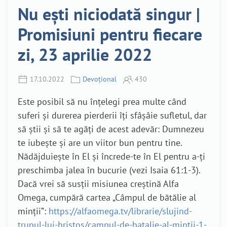
Nu ești niciodată singur |
Promisiuni pentru fiecare
zi, 23 aprilie 2022
17.10.2022
Devoțional
430
Este posibil să nu înțelegi prea multe când
suferi și durerea pierderii îți sfâșâie sufletul, dar
să știi și să te agăți de acest adevăr: Dumnezeu
te iubește și are un viitor bun pentru tine.
Nădăjduiește în El și încrede-te în El pentru a-ți
preschimba jalea în bucurie (vezi Isaia 61:1-3).
Dacă vrei să susții misiunea creștină Alfa
Omega, cumpără cartea „Câmpul de bătălie al
minții”:
https://alfaomega.tv/librarie/slujind-
trupul-lui-hristos/campul-de-batalie-al-mintii-1-