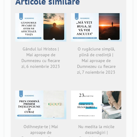
Articole similare
Gândul lui Hristos |
O rugăciune simplă,
Mai aproape de
plină de credință |
Dumnezeu cu fiecare
Mai aproape de
zi, 6 noiembrie 2023
Dumnezeu cu fiecare
zi, 7 noiembrie 2023
Odihnește-te | Mai
Nu medita la micile
aproape de
dezamăgiri |