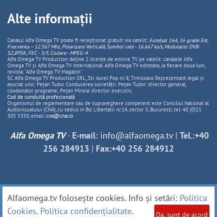
Alte informații
Canalul Alfa Omega TV poate fi recepționat gratuit via satelit:
Eutelsat 16A, 16 grade Est,
Frecventa – 12.567 Mhz, Polarizare
Vertica
lă, Symbol rate - 16.667 ks/s, Modulație: DVB-
S2,8PSK, FEC - 3/5, Codare - MPEG-4
.
Alfa Omega TV Production deține 2 licențe de emisie TV pe satelit: canalele Alfa
Omega TV și Alfa Omega TV Internațional. Alfa Omega TV editeaza, la fiecare doua luni,
revista: "Alfa Omega TV Magazin".
SC Alfa Omega TV Production SRL, Str Aurel Pop nr. 8, Timisoara. Reprezentant legal și
asociat unic: Pețan Tudor. Conducerea societății: Pețan Tudor: director general,
coodonator programe; Pețan Mirela: director executiv;
Cod de conduită profesională
Organismul de reglementare sau de supraveghere competent este Consiliul National al
Audiovizualului (CNA), cu sediul in Bd. Libertatii nr.14, sector 5, Bucuresti, tel: 40 (0)21
305 5350, email:
cna@cna.ro
Alfa Omega TV
-
E-mail:
info@alfaomega.tv
|
Tel.:+40
256 284913
|
Fax:+40 256 284912
Alfaomega.tv folosește cookies. Info și setări:
Politica
Cookies
.
Politica confidențialitate
.
Da, sunt de acord