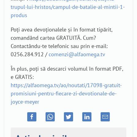
trupul-lui-hristos/campul-de-batalie-al-mintii-1-
produs
Poți avea devoționalele și în format tipărit,
comandând cartea GRATUITĂ. Cum?
Contactându-te telefonic sau prin e-mail:
0256.284.912 /
comenzi@alfaomega.tv
În plus, poți să descarci volumul în format PDF,
e GRATIS:
https://alfaomega.tv/ao/noutati/17098-gratuit-
promisiuni-pentru-fiecare-zi-devotionale-de-
joyce-meyer