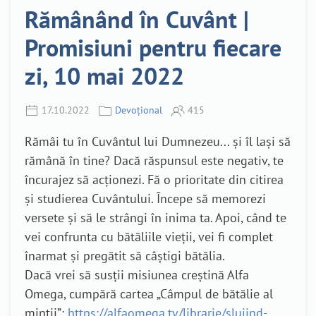
Rămânând în Cuvânt |
Promisiuni pentru fiecare
zi, 10 mai 2022
17.10.2022
Devoțional
415
Rămâi tu în Cuvântul lui Dumnezeu... și îl lași să
rămână în tine? Dacă răspunsul este negativ, te
încurajez să acționezi. Fă o prioritate din citirea
și studierea Cuvântului. Începe să memorezi
versete și să le strângi în inima ta. Apoi, când te
vei confrunta cu bătăliile vieții, vei fi complet
înarmat și pregătit să câștigi bătălia.
Dacă vrei să susții misiunea creștină Alfa
Omega, cumpără cartea „Câmpul de bătălie al
minții”:
https://alfaomega.tv/librarie/slujind-