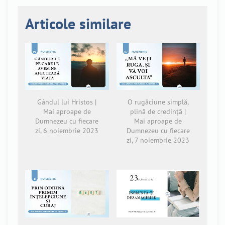
Articole similare
Gândul lui Hristos |
O rugăciune simplă,
Mai aproape de
plină de credință |
Dumnezeu cu fiecare
Mai aproape de
zi, 6 noiembrie 2023
Dumnezeu cu fiecare
zi, 7 noiembrie 2023