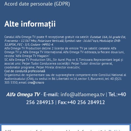
Acord date personale (GDPR)
Alte informații
Canalul Alfa Omega TV poate fi recepționat gratuit via satelit:
Eutelsat 16A, 16 grade Est,
Frecventa – 12.567 Mhz, Polarizare
Vertica
lă, Symbol rate - 16.667 ks/s, Modulație: DVB-
S2,8PSK, FEC - 3/5, Codare - MPEG-4
.
Alfa Omega TV Production deține 2 licențe de emisie TV pe satelit: canalele Alfa
Omega TV și Alfa Omega TV Internațional. Alfa Omega TV editeaza, la fiecare doua luni,
revista: "Alfa Omega TV Magazin".
SC Alfa Omega TV Production SRL, Str Aurel Pop nr. 8, Timisoara. Reprezentant legal și
asociat unic: Pețan Tudor. Conducerea societății: Pețan Tudor: director general,
coodonator programe; Pețan Mirela: director executiv;
Cod de conduită profesională
Organismul de reglementare sau de supraveghere competent este Consiliul National al
Audiovizualului (CNA), cu sediul in Bd. Libertatii nr.14, sector 5, Bucuresti, tel: 40 (0)21
305 5350, email:
cna@cna.ro
Alfa Omega TV
-
E-mail:
info@alfaomega.tv
|
Tel.:+40
256 284913
|
Fax:+40 256 284912