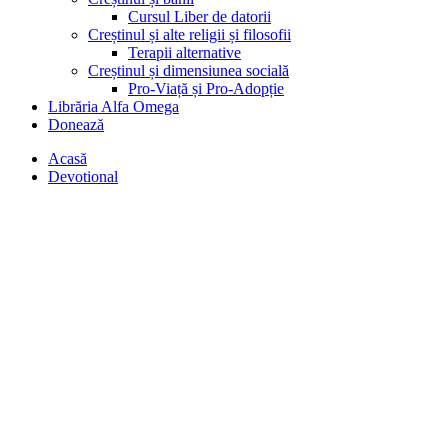
Cursul Liber de datorii
Creștinul și alte religii și filosofii
Terapii alternative
Creștinul și dimensiunea socială
Pro-Viață și Pro-Adopție
Librăria Alfa Omega
Donează
Acasă
Devotional