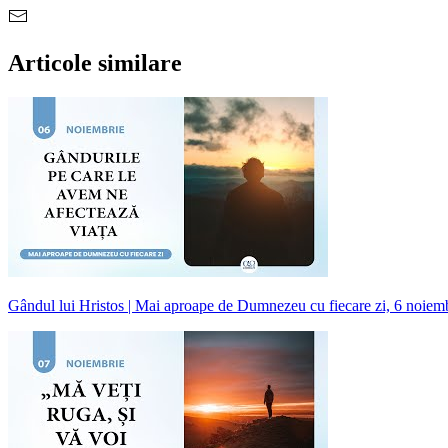
Articole similare
Gândul lui Hristos | Mai aproape de Dumnezeu cu fiecare zi, 6 noiem