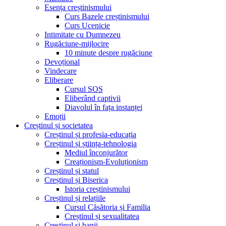
Esența creștinismului
Curs Bazele creștinismului
Curs Ucenicie
Intimitate cu Dumnezeu
Rugăciune-mijlocire
10 minute despre rugăciune
Devoțional
Vindecare
Eliberare
Cursul SOS
Eliberând captivii
Diavolul în fața instanței
Emoții
Creștinul și societatea
Creștinul și profesia-educația
Creștinul și știința-tehnologia
Mediul înconjurător
Creaționism-Evoluționism
Creștinul și statul
Creștinul și Biserica
Istoria creștinismului
Creștinul și relațiile
Cursul Căsătoria și Familia
Creștinul și sexualitatea
Creștinul și banii