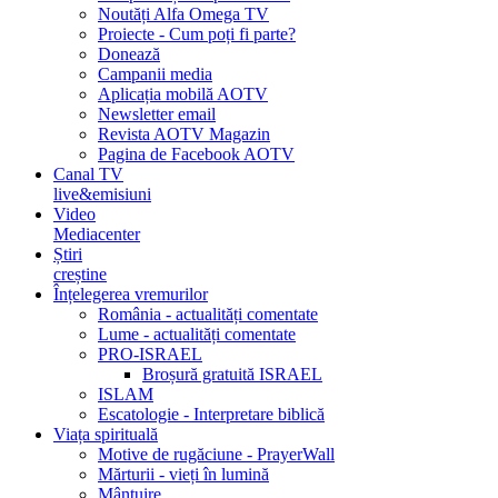
Noutăți Alfa Omega TV
Proiecte - Cum poți fi parte?
Donează
Campanii media
Aplicația mobilă AOTV
Newsletter email
Revista AOTV Magazin
Pagina de Facebook AOTV
Canal TV
live&emisiuni
Video
Mediacenter
Știri
creștine
Înțelegerea vremurilor
România - actualități comentate
Lume - actualități comentate
PRO-ISRAEL
Broșură gratuită ISRAEL
ISLAM
Escatologie - Interpretare biblică
Viața spirituală
Motive de rugăciune - PrayerWall
Mărturii - vieți în lumină
Mântuire