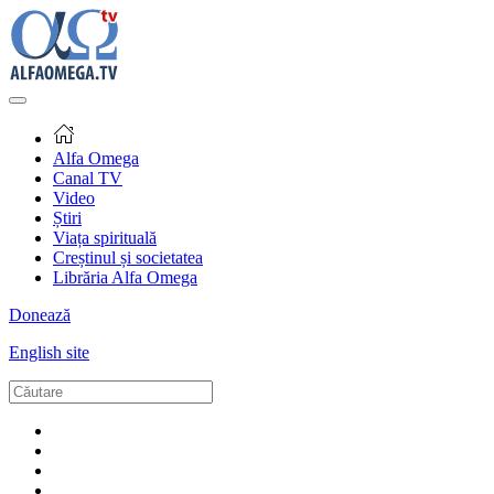
Alfa Omega
Canal TV
Video
Știri
Viața spirituală
Creștinul și societatea
Librăria Alfa Omega
Donează
English site