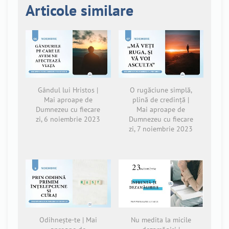
Articole similare
Gândul lui Hristos |
O rugăciune simplă,
Mai aproape de
plină de credință |
Dumnezeu cu fiecare
Mai aproape de
zi, 6 noiembrie 2023
Dumnezeu cu fiecare
zi, 7 noiembrie 2023
Odihnește-te | Mai
Nu medita la micile