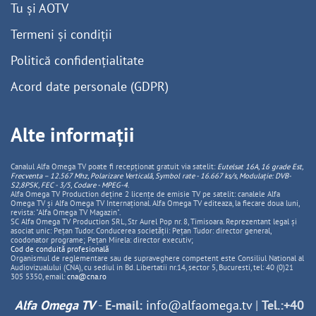
Tu și AOTV
Termeni și condiții
Politică confidențialitate
Acord date personale (GDPR)
Alte informații
Canalul Alfa Omega TV poate fi recepționat gratuit via satelit:
Eutelsat 16A, 16 grade Est,
Frecventa – 12.567 Mhz, Polarizare
Vertica
lă, Symbol rate - 16.667 ks/s, Modulație: DVB-
S2,8PSK, FEC - 3/5, Codare - MPEG-4
.
Alfa Omega TV Production deține 2 licențe de emisie TV pe satelit: canalele Alfa
Omega TV și Alfa Omega TV Internațional. Alfa Omega TV editeaza, la fiecare doua luni,
revista: "Alfa Omega TV Magazin".
SC Alfa Omega TV Production SRL, Str Aurel Pop nr. 8, Timisoara. Reprezentant legal și
asociat unic: Pețan Tudor. Conducerea societății: Pețan Tudor: director general,
coodonator programe; Pețan Mirela: director executiv;
Cod de conduită profesională
Organismul de reglementare sau de supraveghere competent este Consiliul National al
Audiovizualului (CNA), cu sediul in Bd. Libertatii nr.14, sector 5, Bucuresti, tel: 40 (0)21
305 5350, email:
cna@cna.ro
Alfa Omega TV
-
E-mail:
info@alfaomega.tv
|
Tel.:+40