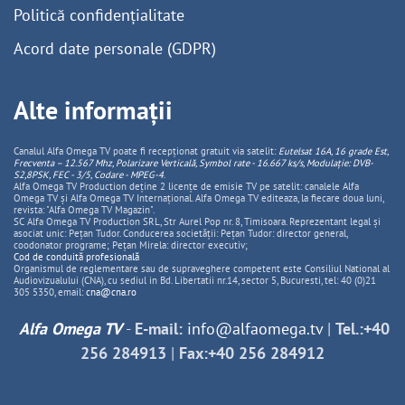
Politică confidențialitate
Acord date personale (GDPR)
Alte informații
Canalul Alfa Omega TV poate fi recepționat gratuit via satelit:
Eutelsat 16A, 16 grade Est,
Frecventa – 12.567 Mhz, Polarizare
Vertica
lă, Symbol rate - 16.667 ks/s, Modulație: DVB-
S2,8PSK, FEC - 3/5, Codare - MPEG-4
.
Alfa Omega TV Production deține 2 licențe de emisie TV pe satelit: canalele Alfa
Omega TV și Alfa Omega TV Internațional. Alfa Omega TV editeaza, la fiecare doua luni,
revista: "Alfa Omega TV Magazin".
SC Alfa Omega TV Production SRL, Str Aurel Pop nr. 8, Timisoara. Reprezentant legal și
asociat unic: Pețan Tudor. Conducerea societății: Pețan Tudor: director general,
coodonator programe; Pețan Mirela: director executiv;
Cod de conduită profesională
Organismul de reglementare sau de supraveghere competent este Consiliul National al
Audiovizualului (CNA), cu sediul in Bd. Libertatii nr.14, sector 5, Bucuresti, tel: 40 (0)21
305 5350, email:
cna@cna.ro
Alfa Omega TV
-
E-mail:
info@alfaomega.tv
|
Tel.:+40
256 284913
|
Fax:+40 256 284912