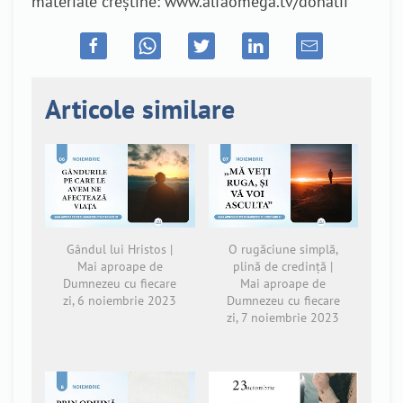
materiale creștine: www.alfaomega.tv/donatii
Articole similare
Gândul lui Hristos |
O rugăciune simplă,
Mai aproape de
plină de credință |
Dumnezeu cu fiecare
Mai aproape de
zi, 6 noiembrie 2023
Dumnezeu cu fiecare
zi, 7 noiembrie 2023