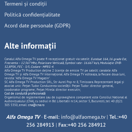
Termeni și condiții
Politică confidențialitate
Acord date personale (GDPR)
Alte informații
Canalul Alfa Omega TV poate fi recepționat gratuit via satelit:
Eutelsat 16A, 16 grade Est,
Frecventa – 12.567 Mhz, Polarizare
Vertica
lă, Symbol rate - 16.667 ks/s, Modulație: DVB-
S2,8PSK, FEC - 3/5, Codare - MPEG-4
.
Alfa Omega TV Production deține 2 licențe de emisie TV pe satelit: canalele Alfa
Omega TV și Alfa Omega TV Internațional. Alfa Omega TV editeaza, la fiecare doua luni,
revista: "Alfa Omega TV Magazin".
SC Alfa Omega TV Production SRL, Str Aurel Pop nr. 8, Timisoara. Reprezentant legal și
asociat unic: Pețan Tudor. Conducerea societății: Pețan Tudor: director general,
coodonator programe; Pețan Mirela: director executiv;
Cod de conduită profesională
Organismul de reglementare sau de supraveghere competent este Consiliul National al
Audiovizualului (CNA), cu sediul in Bd. Libertatii nr.14, sector 5, Bucuresti, tel: 40 (0)21
305 5350, email:
cna@cna.ro
Alfa Omega TV
-
E-mail:
info@alfaomega.tv
|
Tel.:+40
256 284913
|
Fax:+40 256 284912