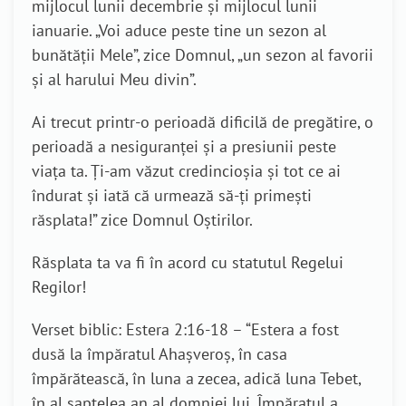
mijlocul lunii decembrie și mijlocul lunii
ianuarie. „Voi aduce peste tine un sezon al
bunătății Mele”, zice Domnul, „un sezon al favorii
și al harului Meu divin”.
Ai trecut printr-o perioadă dificilă de pregătire, o
perioadă a nesiguranței și a presiunii peste
viața ta. Ți-am văzut credincioșia și tot ce ai
îndurat și iată că urmează să-ți primești
răsplata!” zice Domnul Oștirilor.
Răsplata ta va fi în acord cu statutul Regelui
Regilor!
Verset biblic: Estera 2:16-18 – “Estera a fost
dusă la împăratul Ahașveroș, în casa
împărătească, în luna a zecea, adică luna Tebet,
în al șaptelea an al domniei lui. Împăratul a