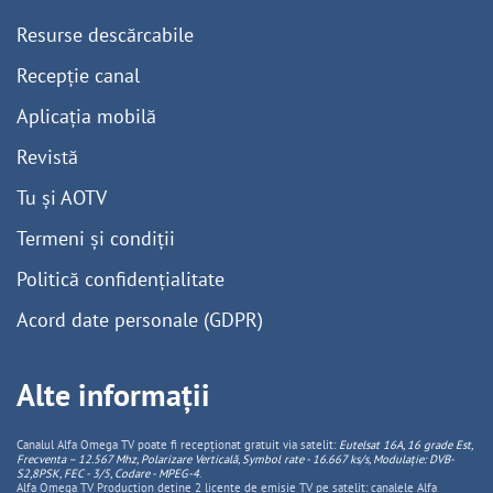
Resurse descărcabile
Recepție canal
Aplicația mobilă
Revistă
Tu și AOTV
Termeni și condiții
Politică confidențialitate
Acord date personale (GDPR)
Alte informații
Canalul Alfa Omega TV poate fi recepționat gratuit via satelit:
Eutelsat 16A, 16 grade Est,
Frecventa – 12.567 Mhz, Polarizare
Vertica
lă, Symbol rate - 16.667 ks/s, Modulație: DVB-
S2,8PSK, FEC - 3/5, Codare - MPEG-4
.
Alfa Omega TV Production deține 2 licențe de emisie TV pe satelit: canalele Alfa