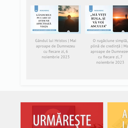
Gândul lui Hristos | Mai
O rugăciune simplă,
aproape de Dumnezeu
plină de credință | M
cu fiecare zi, 6
aproape de Dumneze
noiembrie 2023
cu fiecare zi, 7
noiembrie 2023