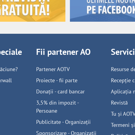
peciale
Fii partener AO
Servic
găciune?
Partener AOTV
Resurse d
rwall
Proiecte - fii parte
Recepție c
Donații - card bancar
Aplicația 
3,5% din impozit -
Revistă
Persoane
Tu și AOT
Publicitate - Organizații
Termeni și
Sponsorizare - Organizații