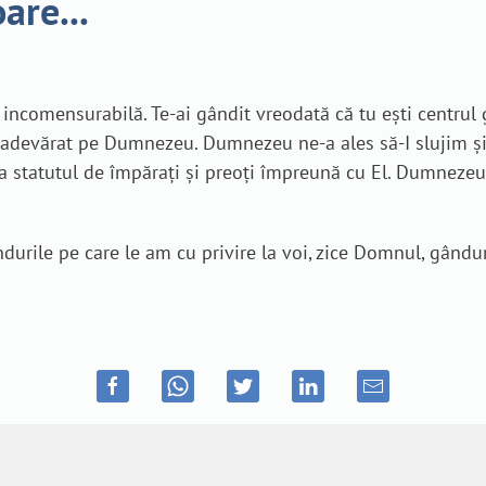
are...
comensurabilă. Te-ai gândit vreodată că tu ești centrul g
 cu adevărat pe Dumnezeu. Dumnezeu ne-a ales să-I slujim și
 statutul de împărați și preoți împreună cu El. Dumnezeu a
ndurile pe care le am cu privire la voi, zice Domnul, gându