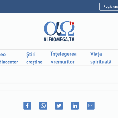
Rugăciun
Înțelegerea
Viața
deo
Știri
vremurilor
spirituală
iacenter
creștine