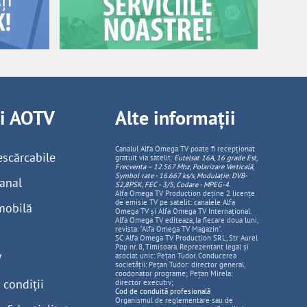
ii AOTV
Alte informații
Canalul Alfa Omega TV poate fi recepționat
escărcabile
gratuit via satelit:
Eutelsat 16A, 16 grade Est,
Frecventa – 12.567 Mhz, Polarizare
Vertica
lă,
Symbol rate - 16.667 ks/s, Modulație: DVB-
anal
S2,8PSK, FEC - 3/5, Codare - MPEG-4
.
Alfa Omega TV Production deține 2 licențe
de emisie TV pe satelit: canalele Alfa
mobilă
Omega TV și Alfa Omega TV Internațional.
Alfa Omega TV editeaza, la fiecare doua luni,
revista: "Alfa Omega TV Magazin".
SC Alfa Omega TV Production SRL, Str Aurel
Pop nr. 8, Timisoara. Reprezentant legal și
V
asociat unic: Pețan Tudor. Conducerea
societății: Pețan Tudor: director general,
coodonator programe; Pețan Mirela:
 condiții
director executiv;
Cod de conduită profesională
Organismul de reglementare sau de