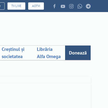
e
TV LIVE
AOTVi
Creștinul și
Librăria
Donează
societatea
Alfa Omega