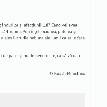
ândurilor și afecțiunii Lui? Când vei avea
 să-L iubim. Prin înțelepciunea, puterea și
 ales lucrurile nebune ale lumii ca să le facă
ri de pace, și nu de nenorocire, ca să vă dau
© Ruach Ministries