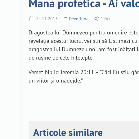
Mana profetica - Ai valo
14.11.2013
Devoțional
1967
Dragostea lui Dumnezeu pentru omenire este in
revelația acestui lucru, vei știi să-L stimezi
dragostea lui Dumnezeu noi am fost înălțați la
de rușine pe cele înțelepte.
Verset biblic: Ieremia 29:11 – “Căci Eu știu gâ
un viitor și o nădejde.”
Articole similare