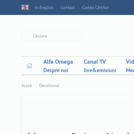
in English
Contact
Cartea Cărților
Type 2 or more characters for
results.
Alfa Omega
Canal TV
Vi
Despre noi
live&emisiuni
Med
Acasă
Devotional