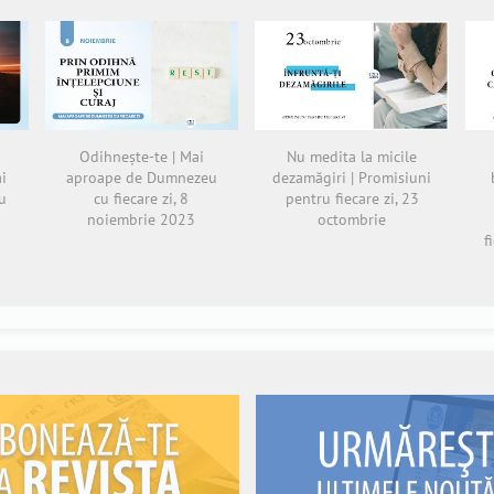
Odihnește-te | Mai
Nu medita la micile
ai
aproape de Dumnezeu
dezamăgiri | Promisiuni
u
cu fiecare zi, 8
pentru fiecare zi, 23
noiembrie 2023
octombrie
f