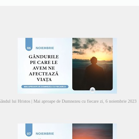
ândul lui Hristos | Mai aproape de Dumnezeu cu fiecare zi, 6 noiembrie 2023