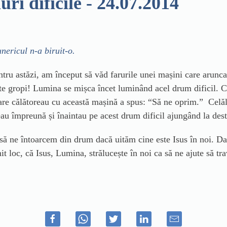
i dificile - 24.07.2014
nericul n-a biruit-o.
tru astăzi, am început să văd farurile unei mașini care arunc
te gropi! Lumina se mișca încet luminând acel drum dificil. Că
 care călătoreau cu această mașină a spus: “Să ne oprim.” Celă
eau împreună și înaintau pe acest drum dificil ajungând la dest
ă ne întoarcem din drum dacă uităm cine este Isus în noi. Dar 
loc, că Isus, Lumina, strălucește în noi ca să ne ajute să trav