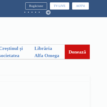
Rugăciune
TV LIVE
AOTVi
Creștinul și
Librăria
Donează
societatea
Alfa Omega