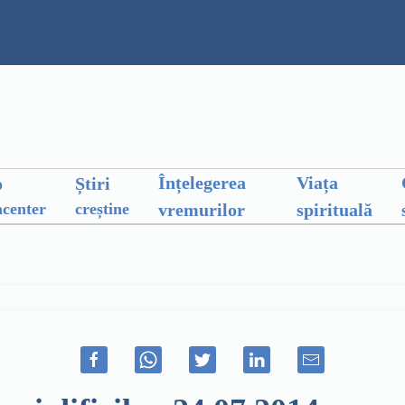
Înțelegerea
Viața
o
Știri
vremurilor
spirituală
center
creștine