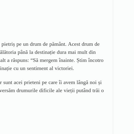
a pietriș pe un drum de pământ. Acest drum de
lătoria până la destinație dura mai mult din
lalt a răspuns: “Să mergem înainte. Știm încotro
inație cu un sentiment al victoriei.
sunt acei prieteni pe care îi avem lângă noi și
ersăm drumurile dificile ale vieții putând trăi o