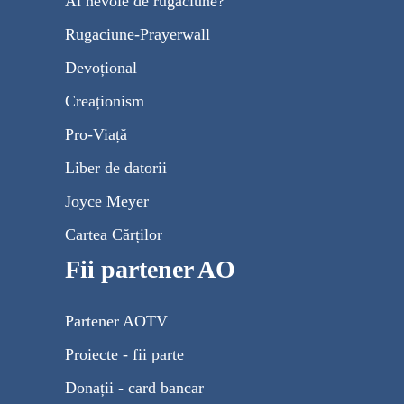
Ai nevoie de rugăciune?
Rugaciune-Prayerwall
Devoțional
Creaționism
Pro-Viață
Liber de datorii
Joyce Meyer
Cartea Cărților
Fii partener AO
Partener AOTV
Proiecte - fii parte
Donații - card bancar