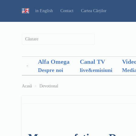
in English
Contact
Cartea Cărților
Alfa Omega
Canal TV
Vide
Despre noi
live&emisiuni
Media
Acasă
Devotional