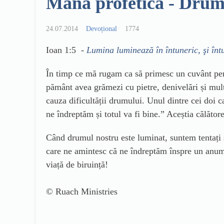
Mana profetica - Drumur
24.07.2014
Devoțional
1774
Ioan 1:5 -
Lumina luminează în întuneric, şi întu
În timp ce mă rugam ca să primesc un cuvânt pen
pământ avea grămezi cu pietre, denivelări și mul
cauza dificultății drumului. Unul dintre cei doi
ne îndreptăm și totul va fi bine.” Aceștia călător
Când drumul nostru este luminat, suntem tentați s
care ne amintesc că ne îndreptăm înspre un anumit 
viață de biruință!
© Ruach Ministries