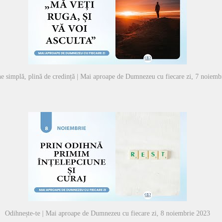
e simplă, plină de credință | Mai aproape de Dumnezeu cu fiecare zi, 7 noiemb
Odihnește-te | Mai aproape de Dumnezeu cu fiecare zi, 8 noiembrie 2023