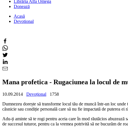
Librăria Alfa Omega
Donează
Acasă
Devotional
Mana profetica - Rugaciunea la locul de m
10.09.2014
Devoțional
1758
Dumnezeu dorește să transforme locul tău de muncă într-un loc unde toț
căsnicie sau condiție personală care să nu fie impactată de putere
Adu-ți aminte să te rogi pentru aceia care în mod răutăcios abuzează sau
de succesul tuturor, pentru ca la vremea potrivită să ne bucurăm de r