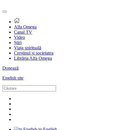
Alfa Omega
Canal TV
Video
Știri
Viața spirituală
Creștinul și societatea
Librăria Alfa Omega
Donează
English site
in English