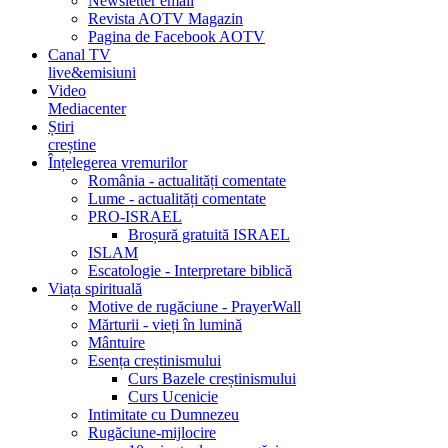
Newsletter email
Revista AOTV Magazin
Pagina de Facebook AOTV
Canal TV
live&emisiuni
Video
Mediacenter
Știri
creștine
Înțelegerea vremurilor
România - actualități comentate
Lume - actualități comentate
PRO-ISRAEL
Broșură gratuită ISRAEL
ISLAM
Escatologie - Interpretare biblică
Viața spirituală
Motive de rugăciune - PrayerWall
Mărturii - vieți în lumină
Mântuire
Esența creștinismului
Curs Bazele creștinismului
Curs Ucenicie
Intimitate cu Dumnezeu
Rugăciune-mijlocire