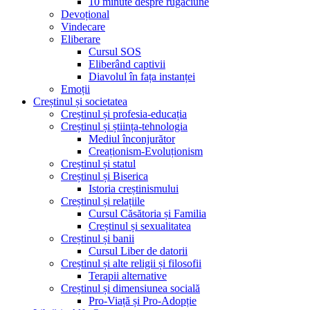
10 minute despre rugăciune
Devoțional
Vindecare
Eliberare
Cursul SOS
Eliberând captivii
Diavolul în fața instanței
Emoții
Creștinul și societatea
Creștinul și profesia-educația
Creștinul și știința-tehnologia
Mediul înconjurător
Creaționism-Evoluționism
Creștinul și statul
Creștinul și Biserica
Istoria creștinismului
Creștinul și relațiile
Cursul Căsătoria și Familia
Creștinul și sexualitatea
Creștinul și banii
Cursul Liber de datorii
Creștinul și alte religii și filosofii
Terapii alternative
Creștinul și dimensiunea socială
Pro-Viață și Pro-Adopție