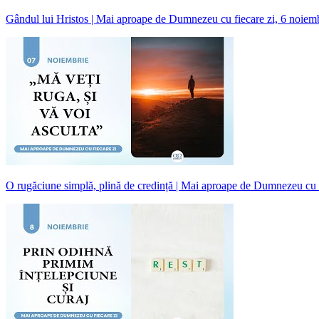
Gândul lui Hristos | Mai aproape de Dumnezeu cu fiecare zi, 6 noiem
O rugăciune simplă, plină de credință | Mai aproape de Dumnezeu cu 