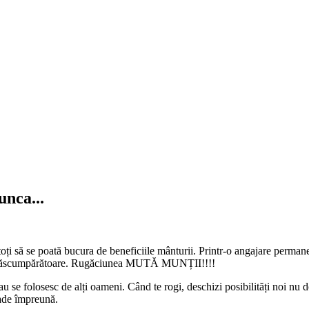
unca...
i să se poată bucura de beneficiile mânturii. Printr-o angajare permanen
a ei răscumpărătoare. Rugăciunea MUTĂ MUNȚII!!!!
 se folosesc de alți oameni. Când te rogi, deschizi posibilități noi nu do
oade împreună.