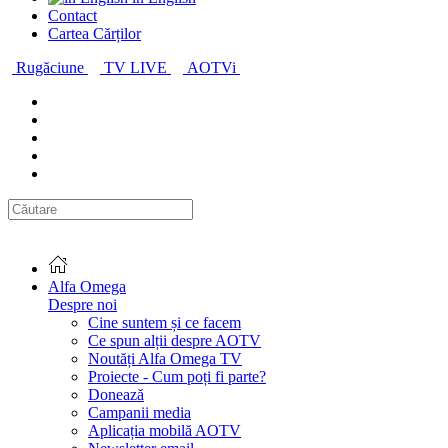
Contact
Cartea Cărților
Rugăciune
TV LIVE
AOTVi
Alfa Omega
Despre noi
Cine suntem și ce facem
Ce spun alții despre AOTV
Noutăți Alfa Omega TV
Proiecte - Cum poți fi parte?
Donează
Campanii media
Aplicația mobilă AOTV