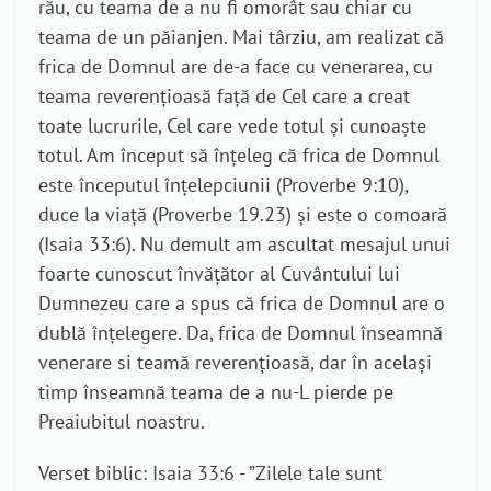
rău, cu teama de a nu fi omorât sau chiar cu
teama de un păianjen. Mai târziu, am realizat că
frica de Domnul are de-a face cu venerarea, cu
teama reverențioasă față de Cel care a creat
toate lucrurile, Cel care vede totul și cunoaște
totul. Am început să înțeleg că frica de Domnul
este începutul înțelepciunii (Proverbe 9:10),
duce la viață (Proverbe 19.23) și este o comoară
(Isaia 33:6). Nu demult am ascultat mesajul unui
foarte cunoscut învățător al Cuvântului lui
Dumnezeu care a spus că frica de Domnul are o
dublă înțelegere. Da, frica de Domnul înseamnă
venerare si teamă reverențioasă, dar în același
timp înseamnă teama de a nu-L pierde pe
Preaiubitul noastru.
Verset biblic: Isaia 33:6 - ”Zilele tale sunt