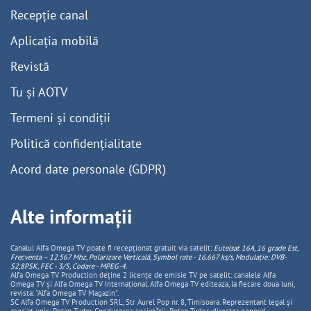
Recepție canal
Aplicația mobilă
Revistă
Tu și AOTV
Termeni și condiții
Politică confidențialitate
Acord date personale (GDPR)
Alte informații
Canalul Alfa Omega TV poate fi recepționat gratuit via satelit:
Eutelsat 16A, 16 grade Est,
Frecventa – 12.567 Mhz, Polarizare
Vertica
lă, Symbol rate - 16.667 ks/s, Modulație: DVB-
S2,8PSK, FEC - 3/5, Codare - MPEG-4
.
Alfa Omega TV Production deține 2 licențe de emisie TV pe satelit: canalele Alfa
Omega TV și Alfa Omega TV Internațional. Alfa Omega TV editeaza, la fiecare doua luni,
revista: "Alfa Omega TV Magazin".
SC Alfa Omega TV Production SRL, Str Aurel Pop nr. 8, Timisoara. Reprezentant legal și