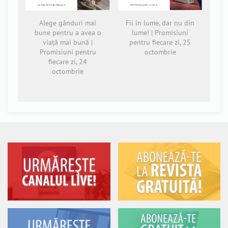
Alege gânduri mai
Fii în lume, dar nu din
bune pentru a avea o
lume! | Promisiuni
viață mai bună |
pentru fiecare zi, 25
Promisiuni pentru
octombrie
fiecare zi, 24
octombrie