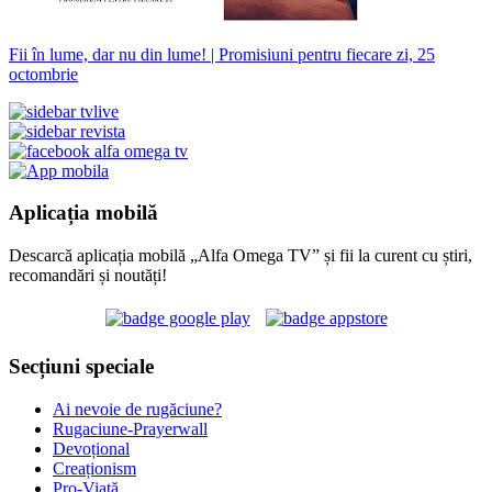
Fii în lume, dar nu din lume! | Promisiuni pentru fiecare zi, 25
octombrie
Aplicația mobilă
Descarcă aplicația mobilă „Alfa Omega TV” și fii la curent cu știri,
recomandări și noutăți!
Secțiuni speciale
Ai nevoie de rugăciune?
Rugaciune-Prayerwall
Devoțional
Creaționism
Pro-Viață