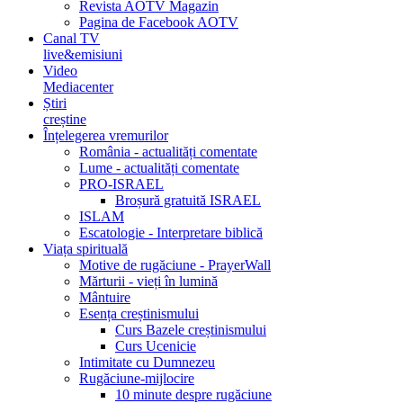
Revista AOTV Magazin
Pagina de Facebook AOTV
Canal TV
live&emisiuni
Video
Mediacenter
Știri
creștine
Înțelegerea vremurilor
România - actualități comentate
Lume - actualități comentate
PRO-ISRAEL
Broșură gratuită ISRAEL
ISLAM
Escatologie - Interpretare biblică
Viața spirituală
Motive de rugăciune - PrayerWall
Mărturii - vieți în lumină
Mântuire
Esența creștinismului
Curs Bazele creștinismului
Curs Ucenicie
Intimitate cu Dumnezeu
Rugăciune-mijlocire
10 minute despre rugăciune