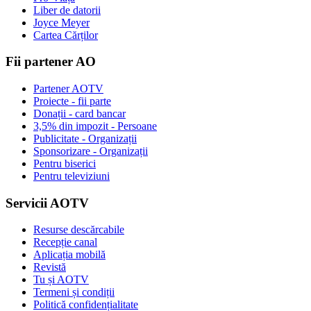
Liber de datorii
Joyce Meyer
Cartea Cărților
Fii partener AO
Partener AOTV
Proiecte - fii parte
Donații - card bancar
3,5% din impozit - Persoane
Publicitate - Organizații
Sponsorizare - Organizații
Pentru biserici
Pentru televiziuni
Servicii AOTV
Resurse descărcabile
Recepție canal
Aplicația mobilă
Revistă
Tu și AOTV
Termeni și condiții
Politică confidențialitate