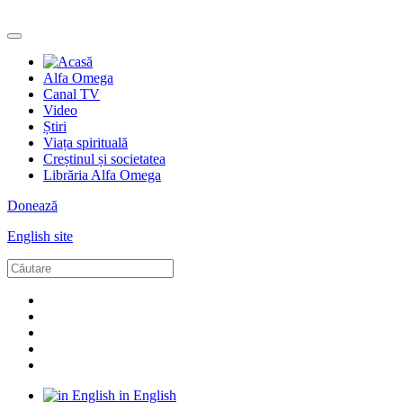
Alfa Omega
Canal TV
Video
Știri
Viața spirituală
Creștinul și societatea
Librăria Alfa Omega
Donează
English site
in English