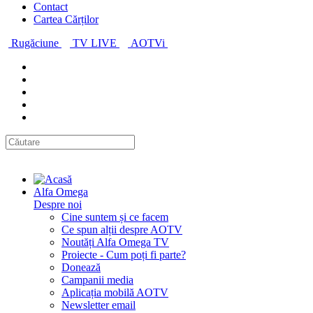
Contact
Cartea Cărților
Rugăciune
TV LIVE
AOTVi
Alfa Omega
Despre noi
Cine suntem și ce facem
Ce spun alții despre AOTV
Noutăți Alfa Omega TV
Proiecte - Cum poți fi parte?
Donează
Campanii media
Aplicația mobilă AOTV
Newsletter email