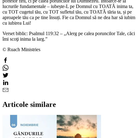
poftelor firii, ci pe calea poruncilor lui Dumnezeu. Întoarce-te la
lucrurile fundamentale – iubește-L pe Domnul cu TOATĂ inima ta,
cu TOT cugetul tău, cu TOT sufletul tău, cu TOATĂ tăria ta, și pe
aproapele tău ca pe tine însuți. Fie ca Domnul să ne dea har să iubim
cu iubirea Lui!
Verset biblic: Psalmul 119:32 – „Alerg pe calea poruncilor Tale, căci
îmi scoţi inima la larg.”
© Ruach Ministries
Articole similare