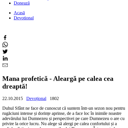
Donează
Acasă
Devotional
Mana profetică - Aleargă pe calea cea
dreaptă!
22.10.2015
Devoțional
1802
Duhul Sfânt ne face de cunoscut că suntem într-un sezon nou pentru
rugăciuni intense și dorințe aprinse, de a face loc în inimile noastre
adevărului lui Dumnezeu și perspectivei pe care Dumnezeu o are cu
privire la orice lucru. Nu alege să alergi pe calea confortului și a