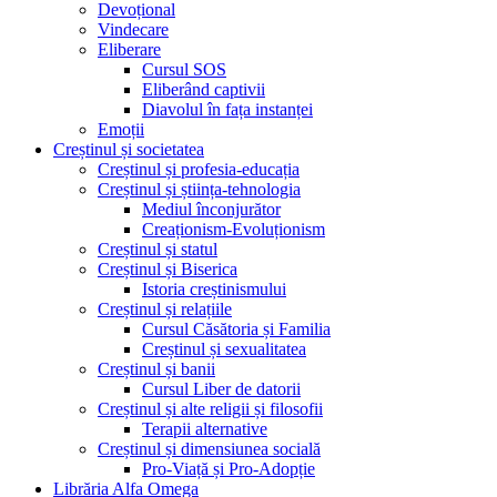
Devoțional
Vindecare
Eliberare
Cursul SOS
Eliberând captivii
Diavolul în fața instanței
Emoții
Creștinul și societatea
Creștinul și profesia-educația
Creștinul și știința-tehnologia
Mediul înconjurător
Creaționism-Evoluționism
Creștinul și statul
Creștinul și Biserica
Istoria creștinismului
Creștinul și relațiile
Cursul Căsătoria și Familia
Creștinul și sexualitatea
Creștinul și banii
Cursul Liber de datorii
Creștinul și alte religii și filosofii
Terapii alternative
Creștinul și dimensiunea socială
Pro-Viață și Pro-Adopție
Librăria Alfa Omega